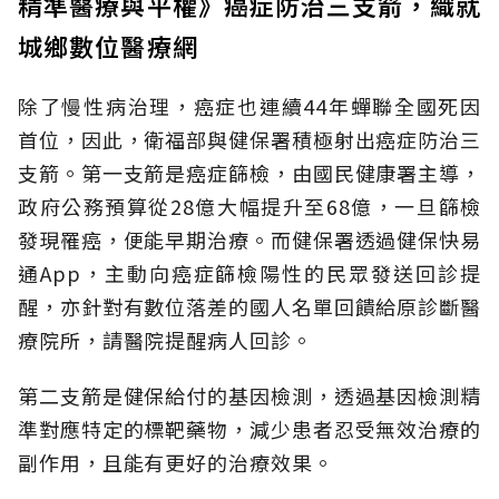
精準醫療與平權》癌症防治三支箭，織就
城鄉數位醫療網
除了慢性病治理，癌症也連續44年蟬聯全國死因
首位，因此，衛福部與健保署積極射出癌症防治三
支箭。第一支箭是癌症篩檢，由國民健康署主導，
政府公務預算從28億大幅提升至68億，一旦篩檢
發現罹癌，便能早期治療。而健保署透過健保快易
通App，主動向癌症篩檢陽性的民眾發送回診提
醒，亦針對有數位落差的國人名單回饋給原診斷醫
療院所，請醫院提醒病人回診。
第二支箭是健保給付的基因檢測，透過基因檢測精
準對應特定的標靶藥物，減少患者忍受無效治療的
副作用，且能有更好的治療效果。