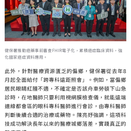
健保署推動癌藥事前審查FHIR電子化，累積癌症臨床資料，強
化國家癌症資料應用。
此外，針對醫療資源匱乏的偏鄉，健保署從去年8
月起全面給付「跨專科遠距照會」。例如，當偏鄉
居民眼睛紅腫不適，不確定是否該舟車勞頓下山急
診時，在地醫師只要利用視網膜檢查儀，就能遠端
連線都會區的眼科專科醫師進行會診，由專科醫師
判斷後續合適的治療或藥物。陳亮妤強調，這項科
技成功解決長年以來的醫療城鄉落差，實踐真正的