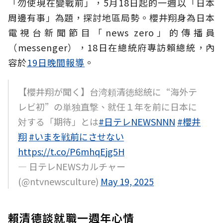
「勿使現在變戰前」，5月18日起的一週以「日本
周邊有事」為題，探討地區局勢。櫻井翔身為日本
電視台新聞節目「news zero」的傳播員
（messenger），18日在總統府專訪賴總統，內
容於
19日晚間報導
。
【櫻井翔が聞く】台湾頼清徳総統に“海外テ
レビ初”の単独直撃、就任１年を前に日本に
対する「期待」とは
#日テレNEWSNNN
#櫻井
翔
#いまを戦前にさせない
https://t.co/P6mhqEjg5H
— 日テレNEWSカルチャー
(@ntvnewsculture)
May 19, 2025
賴清德談就職一週年心情