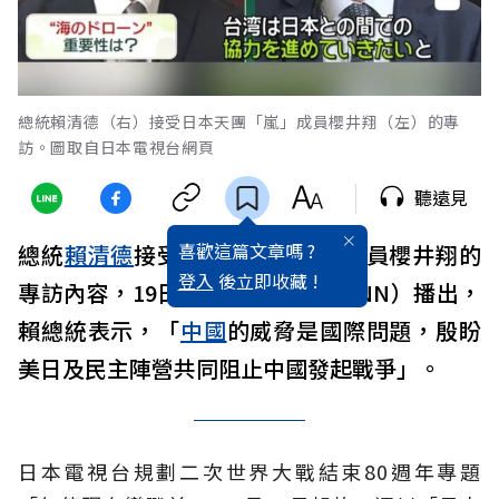
總統賴清德（右）接受日本天團「嵐」成員櫻井翔（左）的專
訪。圖取自日本電視台網頁
聽遠見
喜歡這篇文章嗎 ?
總統
賴清德
接受
日本
天團「嵐」成員櫻井翔的
登入
後立即收藏 !
專訪內容，19日於日本電視台（NNN）播出，
賴總統表示，「
中國
的威脅是國際問題，殷盼
美日及民主陣營共同阻止中國發起戰爭」。
日本電視台規劃二次世界大戰結束80週年專題