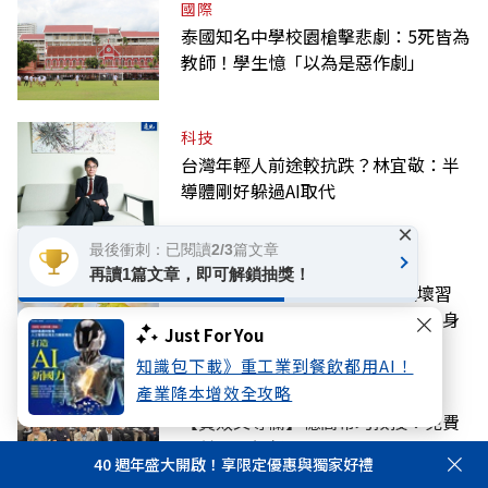
國際
泰國知名中學校園槍擊悲劇：5死皆為
教師！學生憶「以為是惡作劇」
科技
台灣年輕人前途較抗跌？林宜敬：半
導體剛好躲過AI取代
×
最後衝刺：已閱讀2/3篇文章
好享生活
再讀1篇文章，即可解鎖抽獎！
立秋後就會變涼？注意這「4個壞習
慣」降低免疫力，小心夏季流感上身
Just For You
知識包下載》重工業到餐飲都用AI！
產業降本增效全攻略
話題
【黃效文專欄】憶高希均教授：免費
或付費，午餐不再！
40 週年盛大開啟！享限定優惠與獨家好禮