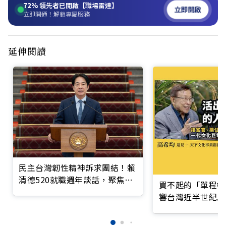
72%
領先者已開啟【職場雷達】
立即開啟
立即開通！解鎖專屬服務
延伸閱讀
民主台灣韌性精神訴求團結！賴
清德520就職週年談話，聚焦
買不起的「單程機
「台灣經濟體質調整」
響台灣近半世紀思