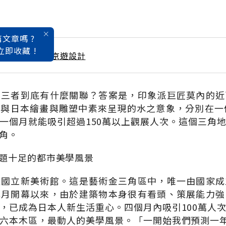
文章嗎 ?
立即收藏 !
 / 7月號雜誌 東京遊設計
，三者到底有什麼關聯？答案是，印象派巨匠莫內的近
與日本繪畫與雕塑中素來呈現的水之意象，分別在一
一個月就能吸引超過150萬以上觀展人次。這個三角
角。
題十足的都市美學風景
過國立新美術館。這是藝術金三角區中，唯一由國家成
元月開幕以來，由於建築物本身很有看頭、策展能力強
，已成為日本人新生活重心。四個月內吸引100萬人
六本木區，最動人的美學風景。「一開始我們預測一年