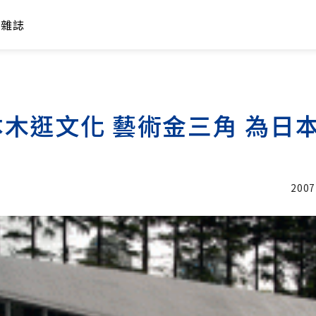
年雜誌
木逛文化 藝術金三角 為日
2007
加入追蹤
娟