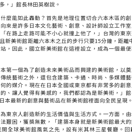
多，」館長林田英樹說。
為什麼能如此轟動？首先是地理位置切合六本木區的創
區向來是許多日本文化藝術、創意、設計師設立工作室
，「在路上走路可能不小心就撞上他了，」台灣的東京
且新美術館距離六本木之丘的步行只要15分鐘，距離
鐵站，因此，國立新美術館在這裡設立，成為一個最便
日本第一個為了創造未來美術品而興建的美術館，以奠
了傳統藝術之外，還包含建築、卡通、時尚、多媒體藝
任何的媒介。現在在日本全國或東京都有非常多的創意
來的、讓人覺得有美感的，我們都認為是新美術，」館
日本最新的創意與藝術品在新美術館裡面向全民呈現
在為東京人創造新的生活價值與生活方式。一方面，由
工法艱困，獲獎無數，「建築本身就是新美術館最大的
至開全球美術館風氣之先，設有米其林三星餐廳。回