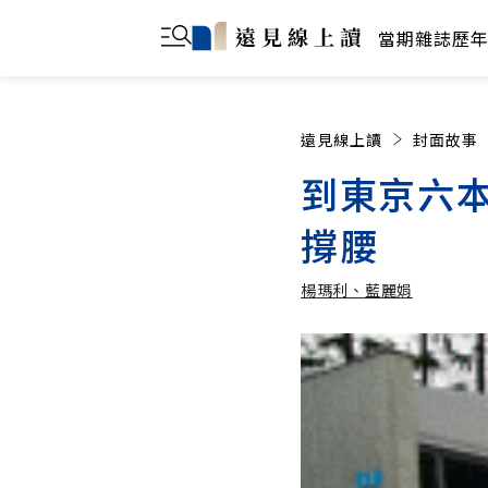
當期雜誌
歷
遠見線上讀
封面故事
到東京六本
撐腰
楊瑪利、藍麗娟
楊瑪利、藍麗