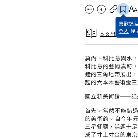
喜歡這篇
登入
後
本文出自 2007
莫內、科比意與水
科比意的藝術真跡，
鐘的三角地帶展出，
起的六本木藝術金三
國立新美術館——話
首先，當然不能錯
的美術館。自今年
三星餐廳，話題十足
成了寸土寸金的東京