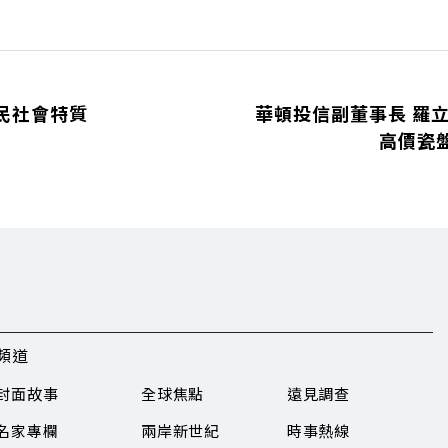
民社會特質
華頓投信副董事長 羅立
高價瓷
頻道
封面故事
全球焦點
遠見調查
名家專欄
兩岸新世紀
時事熱線