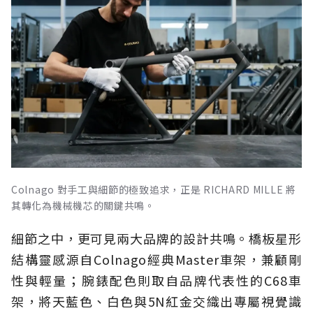
Colnago 對手工與細節的極致追求，正是 RICHARD MILLE 將
其轉化為機械機芯的關鍵共鳴。
細節之中，更可見兩大品牌的設計共鳴。橋板星形
結構靈感源自Colnago經典Master車架，兼顧剛
性與輕量；腕錶配色則取自品牌代表性的C68車
架，將天藍色、白色與5N紅金交織出專屬視覺識