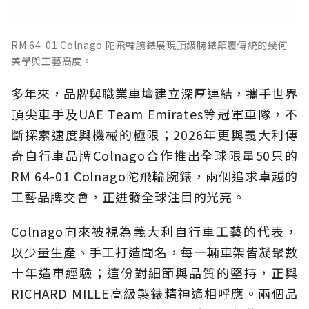
RM 64-01 Colnago 陀飛輪腕錶展現頂級腕錶顛覆傳統的幾何
美學與工藝高度。
多年來，品牌與職業車壇建立深厚連結，攜手世界
頂尖車手及UAE Team Emirates等冠軍車隊，不
斷探索速度與機械的極限；2026年更與義大利傳
奇自行車品牌Colnago合作推出全球限量50只的
RM 64-01 Colnago陀飛輪腕錶，兩個追求卓越的
工藝品牌交會，正迸發全球注目的光亮。
Colnago向來被視為義大利自行車工藝的代表，
以少量生產、手工打造聞名，每一輛車架皆凝聚數
十年造車經驗；這份對細節與品質的堅持，正與
RICHARD MILLE高級製錶精神遙相呼應。兩個品