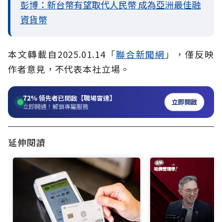
彭博：新台幣有望取代人民幣 成為亞洲最佳融
資貨幣
本文轉載自2025.01.14「
聯合新聞網
」，僅反映
作者意見，不代表本社立場。
72%
領先者已開啟【職場雷達】
立即開啟
立即開通！解鎖專屬服務
延伸閱讀