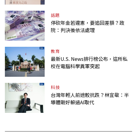
爭氣
話題
停砍年金若違憲，要追回差額？政
院：判決後依法處理
教育
最新U.S. News排行榜公布，這所私
校在電腦科學異軍突起
科技
台灣年輕人前途較抗跌？林宜敬：半
導體剛好躲過AI取代