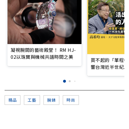
凝視腕間的藝術殿堂！ RM HJ-
02以珠寶與機械共譜時間之美
買不起的「單程機
響台灣近半世紀思
精品
工藝
腕錶
時尚