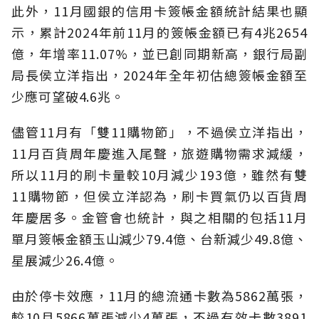
此外，11月國銀的信用卡簽帳金額統計結果也顯
示，累計2024年前11月的簽帳金額已有4兆2654
億，年增率11.07%，並已創同期新高，銀行局副
局長侯立洋指出，2024年全年初估總簽帳金額至
少應可望破4.6兆。
儘管11月有「雙11購物節」，不過侯立洋指出，
11月百貨周年慶進入尾聲，旅遊購物需求減緩，
所以11月的刷卡量較10月減少193億，雖然有雙
11購物節，但侯立洋認為，刷卡買氣仍以百貨周
年慶居多。金管會也統計，與之相關的包括11月
單月簽帳金額玉山減少79.4億、台新減少49.8億、
星展減少26.4億。
由於停卡效應，11月的總流通卡數為5862萬張，
較10月5866萬張減少4萬張，不過有效卡數3891