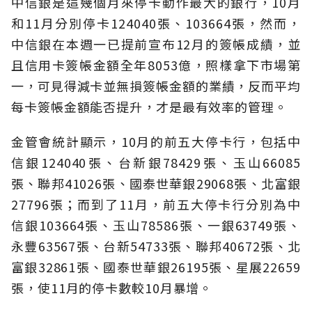
中信銀是這幾個月來停卡動作最大的銀行，10月
和11月分別停卡124040張、103664張，然而，
中信銀在本週一已提前宣布12月的簽帳成績，並
且信用卡簽帳金額全年8053億，照樣拿下市場第
一，可見得減卡並無損簽帳金額的業績，反而平均
每卡簽帳金額能否提升，才是最有效率的管理。
金管會統計顯示，10月的前五大停卡行，包括中
信銀124040張、台新銀78429張、玉山66085
張、聯邦41026張、國泰世華銀29068張、北富銀
27796張；而到了11月，前五大停卡行分別為中
信銀103664張、玉山78586張、一銀63749張、
永豐63567張、台新54733張、聯邦40672張、北
富銀32861張、國泰世華銀26195張、星展22659
張，使11月的停卡數較10月暴增。