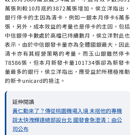
萬張則較10月底的3872萬張增加。侯立洋指出，
銀行停卡的主因為清卡，例如一銀本月停卡6萬多
張，另外，成本效益的考量也是停卡的主因，包括
中信銀停卡數處於高檔已持續數月，侯立洋對此也
表示，由於中信銀發卡量亦為全體國銀最大，因此
清卡亦有其經營策略的考量。而玉山銀雖然停卡
78586張，但本月新發卡量101734張卻為新發卡
量最多的銀行，侯立洋指出，應受益於所積極推動
的新卡unicard的挹注。
延伸閱讀
黃仁勳來了？傳從桃園機場入境 未搭他的專機
說太快洩輝達總部設台北 國發會急澄清：由公
司公布