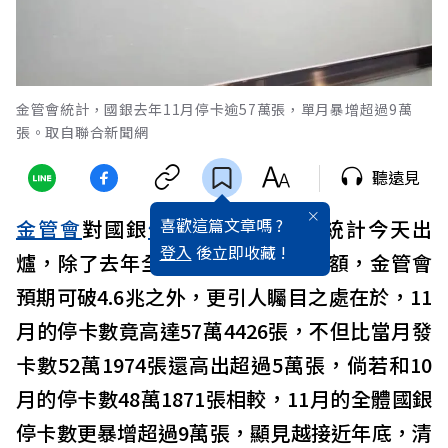
金管會統計，國銀去年11月停卡逾57萬張，單月暴增超過9萬
張。取自聯合新聞網
聽遠見
喜歡這篇文章嗎 ?
金管會
對國銀
信用卡
業務的最新統計今天出
登入
後立即收藏 !
爐，除了去年全年的信用卡簽帳金額，金管會
預期可破4.6兆之外，更引人矚目之處在於，11
月的停卡數竟高達57萬4426張，不但比當月發
卡數52萬1974張還高出超過5萬張，倘若和10
月的停卡數48萬1871張相較，11月的全體國銀
停卡數更暴增超過9萬張，顯見越接近年底，清