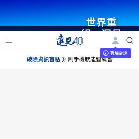
世界重
組・洞見
未來 與
世界領袖
職場雷達
破除資訊盲點
刷手機就能變厲害
同行