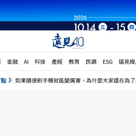
章
特輯
文章
大學升學、職涯攻略
遠
際
金融
AI
科技
產經
教育
民調
ESG
遠見線
國際
更
縣市施政調查全解析
金融
單
民調
盲點
如果隨便刷手機就能變厲害，為什麼大家還在為了
產經
電
好享生活
獨
專欄