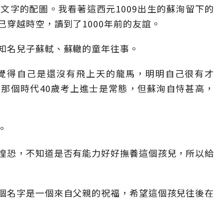
文字的配圖。我看著這西元1009出生的蘇洵留下的
穿越時空，讀到了1000年前的友誼。
知名兒子蘇軾、蘇轍的童年往事。
他覺得自己是還沒有飛上天的龍馬，明明自己很有才
那個時代40歲考上進士是常態，但蘇洵自恃甚高，
。
惶恐，不知道是否有能力好好撫養這個孩兒，所以給
個名字是一個來自父親的祝福，希望這個孩兒往後在