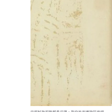
宋蘇軾致知縣朝奉尺牘。取自故宮博物院官網