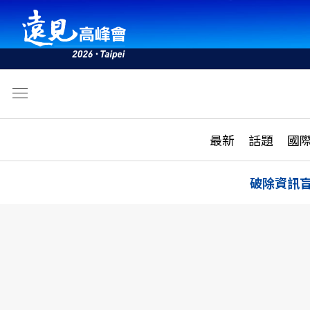
文
最新
最新
話題
國
雜誌目錄
活動
話題
AI
破除資訊
學堂
專題報導
科技
教育
遠見ON AIR
影音
合作