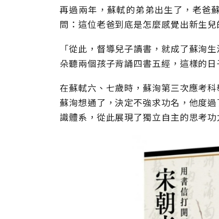
再過兩年，蘇軾的弟弟出生了，老爸
問：這位老爸到底是怎麼感覺出新生兒
「從此，督導兒子讀書，就成了蘇洵生
朵聽兩個孩子背誦四書五經，這樣的日
在蘇軾六、七歲時，蘇洵第三次應考科
蘇洵想通了，決定不強求功名，他度過
識體系，從此展現了獨立自主的思考功