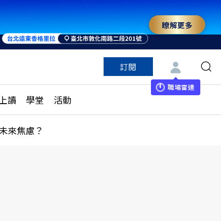
瞭解更多
訂閱
特色頻道
訂閱
見線上讀
ESG遠見
職場雷達
上讀
學堂
活動
多訂閱方案
城市學
刊購買
健康遠見
未來焦慮？
子報訂閱
華人精英論壇
享知識包
領導影響力學院