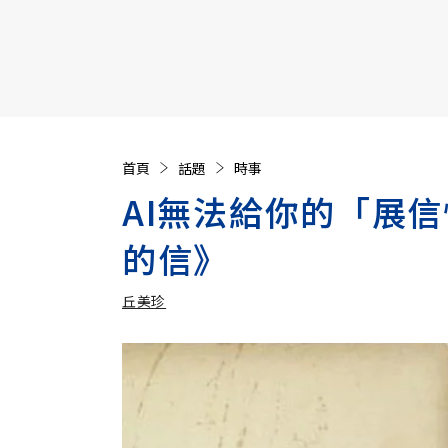
【遠見40週年慶】訂《遠見》贈實用家電3選1+暢銷好
首頁
話題
時事
AI無法給你的「展
的信》
丘美珍
加入追蹤
丘美珍