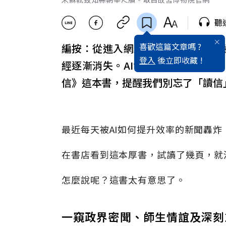
聽
喜歡這篇文章嗎 ?
編按：從進入網路時代，到現在席
登入
後立即收藏 !
經逐漸消失。AI世界不僅讓人著迷
信》這本書，提醒我們別忘了「讀信
最近每天被AI如何提升效率的新聞轟
在書店看到這本厚書，試讀了幾頁，就
怎麼說呢？這書太有意思了。
一窺政界密聞、師生情誼及深刻