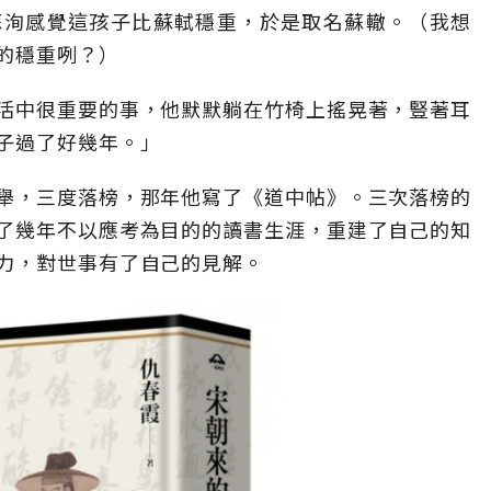
蘇洵感覺這孩子比蘇軾穩重，於是取名蘇轍。（我想
的穩重咧？）
活中很重要的事，他默默躺在竹椅上搖晃著，豎著耳
子過了好幾年。」
舉，三度落榜，那年他寫了《道中帖》。三次落榜的
了幾年不以應考為目的的讀書生涯，重建了自己的知
力，對世事有了自己的見解。