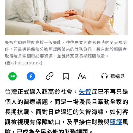
失智症照顧難度高於一般失能，往往需要照顧者長時間全天候陪
伴。若能透過保險分擔照護所帶來的財務負擔，將有助於照顧者
取得喘息空間與必要資源，並維持家庭長期照顧能量。
(圖/shutterstock)
聽遠見
台灣正式邁入超高齡社會，
失智
症已不再只是
個人的醫療議題，而是一場漫長且牽動全家的
長期抗戰。面對日益逼近的失智海嘯，如何客
觀檢視現有保障缺口，及早接住財務與
照護
風
險，已成為全民必修的財務課題。