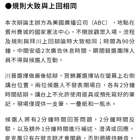
●規則大致與上回相同
本次辯論主辦方為美國廣播公司（ABC），地點在
賓州費城的國家憲法中心，不開放觀眾入場。流程
及規則與拜川上回辯論時大致相同；時間為90分
鐘，中間安插2次廣告休息時間，期間競選團隊人
員不得與候選人互動。
川普選擇做最後結辯，賀錦麗選擇站在螢幕上右側
講台位置。兩位候選人不發表開場白，各有2分鐘
時間結辯。講台上不允許使用道具或預先寫好的筆
記，現場僅提供一支筆、一疊紙和一瓶水。
候選人將有2分鐘時間回答問題，2分鐘時間反
駁，以及額外1分鐘時間進行補述、澄清或回應。
麥克風只有在發言時才會開啟，否則將維持靜音。