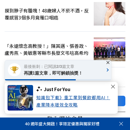
摸到脖子有腫塊！48歲婦人不菸不酒，反
覆感冒3個多月竟罹口咽癌
「永遠懷念高教授！」陳其邁、張善政、
盧秀燕、黃敏惠等縣市長發文弔唁高希均
×
最後衝刺：已閱讀2/3篇文章
再讀1篇文章，即可解鎖抽獎！
換個主題看看
Just For You
知識包下載》重工業到餐飲都用AI！
加好友
關注FB
產業降本增效全攻略
登入網站會員
40 週年盛大開啟！享限定優惠與獨家好禮
享受更多個人化的會員服務