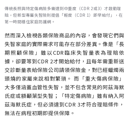
傳統長照與特定傷病險多需達到中重度（CDR 2或3）才啟動理
賠，但新型專屬失智險則提倡「輕度（CDR 1）即早給付」，在
第一時間穩住家庭防護網。
然而深入檢視各類保險商品的內容，會發現它們與
失智家庭的實際需求可能存在部分差異。像是「長
期照顧保險」雖以CDR臨床失智量表為理賠依
據，卻要等到CDR 2才開始給付，且每年需重新送
交診斷量表給保險公司請領保險金，對已經蠟燭兩
頭燒的家屬來說相對繁瑣。
而「重大傷病保險」
大多僅涵蓋血管性失智，並不包含常見的阿茲海默
氏症或額顳葉型失智；「特定傷病險」雖有納入阿
茲海默氏症，但必須達到CDR 3才符合理賠條件，
無法在病程初期即提供保障。