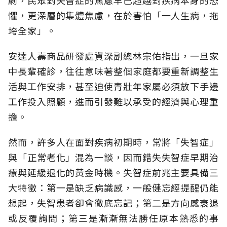
劇，民眾對失智症的焦慮早已超越對疾病本身的恐
懼，更深層的集體焦慮，在於害怕「一人生病，拖
垮全家」。
安達人壽商品研發處資深副總林宗佑指出，一旦家
中長輩確診，往往意味著整個家庭都要重新調整生
活與工作安排，甚至迫使青壯年家屬必須放下手邊
工作投入照顧，進而引發難以承受的經濟與心理重
擔。
然而，許多人在面對疾病初期時，常將「失智症」
與「正常老化」混為一談，因而錯失失智症早期治
療與延緩退化的黃金時機。失智症前兆主要具備三
大特徵：第一是缺乏病識感，一般健忘經提醒仍能
想起，失智患者卻會徹底忘記；第二是方向感衰退
或反覆詢問；第三是漸漸無法勝任原本熟悉的事