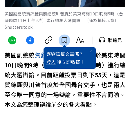
美國副總統賀錦麗與前總統川普將於美東時間10日晚間9時（台
灣時間11日上午9時）進行總統大選辯論。（僅為情境示意）
Shutterstock
聽遠見
喜歡這篇文章嗎 ?
美國副總統
賀錦麗
與前總統
川普
將於美東時間
登入
後立即收藏 !
10日晚間9時（台灣時間11日上午9時）進行總
統大選辯論。目前距離投票日剩下55天，這是
賀錦麗與川普首度於全國舞台交手，也是兩人
至今唯一同意的一場辯論，重要性不言而喻。
本文為您整理辯論前夕的各大看點。