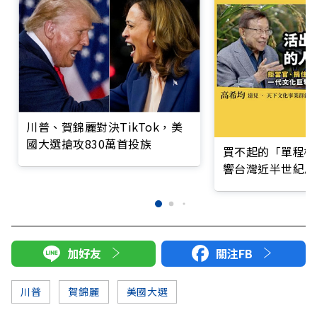
川普、賀錦麗對決TikTok，美
國大選搶攻830萬首投族
買不起的「單程機
響台灣近半世紀思
加好友
關注FB
川普
賀錦麗
美國大選