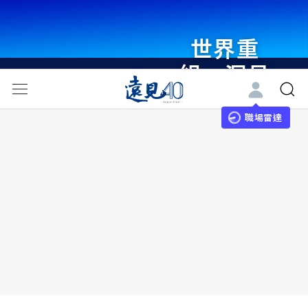
世界重
組・洞見
未來 與
世界領袖
職場雷達
同行