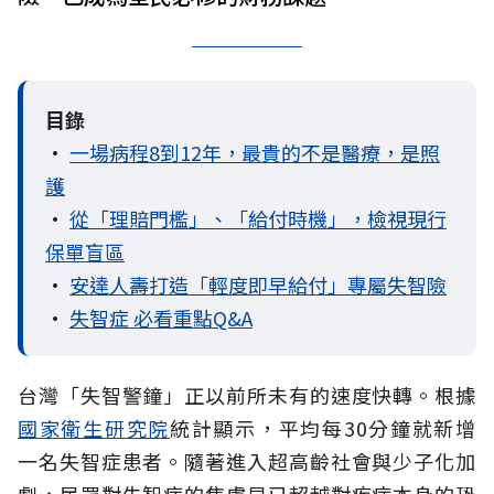
目錄
•
一場病程8到12年，最貴的不是醫療，是照
護
•
從「理賠門檻」、「給付時機」，檢視現行
保單盲區
•
安達人壽打造「輕度即早給付」專屬失智險
•
失智症 必看重點Q&A
台灣「失智警鐘」正以前所未有的速度快轉。根據
國家衛生研究院
統計顯示，平均每30分鐘就新增
一名失智症患者。隨著進入超高齡社會與少子化加