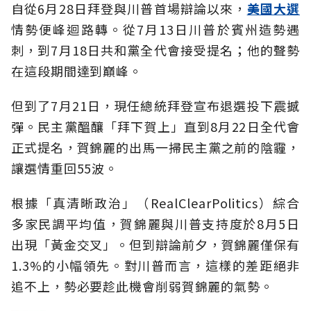
自從6月28日拜登與川普首場辯論以來，
美國大選
情勢便峰迴路轉。從7月13日川普於賓州造勢遇
刺，到7月18日共和黨全代會接受提名；他的聲勢
在這段期間達到巔峰。
但到了7月21日，現任總統拜登宣布退選投下震撼
彈。民主黨醞釀「拜下賀上」直到8月22日全代會
正式提名，賀錦麗的出馬一掃民主黨之前的陰霾，
讓選情重回55波。
根據「真清晰政治」（RealClearPolitics）綜合
多家民調平均值，賀錦麗與川普支持度於8月5日
出現「黃金交叉」。但到辯論前夕，賀錦麗僅保有
1.3%的小幅領先。對川普而言，這樣的差距絕非
追不上，勢必要趁此機會削弱賀錦麗的氣勢。