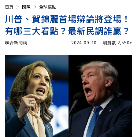
首頁
國際
全球焦點
川普、賀錦麗首場辯論將登場！
有哪三大看點？最新民調誰贏？
聯合新聞網
2024-09-10
瀏覽數
2,550+