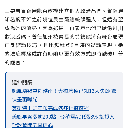
三要看賀錦麗能否趁機建立個人政治品牌。賀錦麗
知名度不如之前幾位民主黨總統候選人，但這有望
成為她的優勢，因為選民一再表示他們已厭倦拜川
對決戲碼。曾任加州檢察長的賀錦麗將有舞台展現
自身辯論技巧，且比起拜登6月時的辯論表現，她
的法庭經驗或許有助她以更有效方式即時戳破川普
的謊言。
延伸閱讀
颱風魔羯重創越南！大橋垮掉已知13人失蹤 驚
悚畫面曝光
英凱特王妃宣布完成癌症化療療程
美股早盤漲逾200點...台積電ADR漲3% 投資人
對軟著陸仍具信心