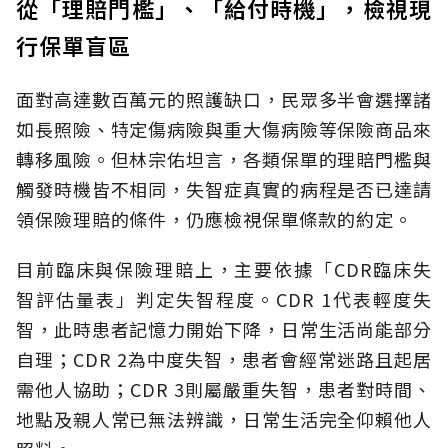
從「理賠門檻」、「給付時機」，檢視現
行保單盲區
面對高達數百萬元的照護缺口，民眾多半會選擇諸
如長照險、特定傷病險與重大傷病險等保險商品來
轉移風險。但林宗佑坦言，各類保單的理賠門檻與
觸發時機皆不相同，失智症真實的病程是否已達請
領保險理賠的條件，仍應檢視保單條款的約定。
目前臨床與保險理賠上，主要依據「CDR臨床失
智評估量表」判定失智程度。CDR 1代表輕度失
智，此時患者記憶力開始下降，日常生活尚能部分
自理；CDR 2為中度失智，患者會經常迷路且起居
需他人協助；CDR 3則屬嚴重失智，患者對時間、
地點及親人常已無法辨識，日常生活完全仰賴他人