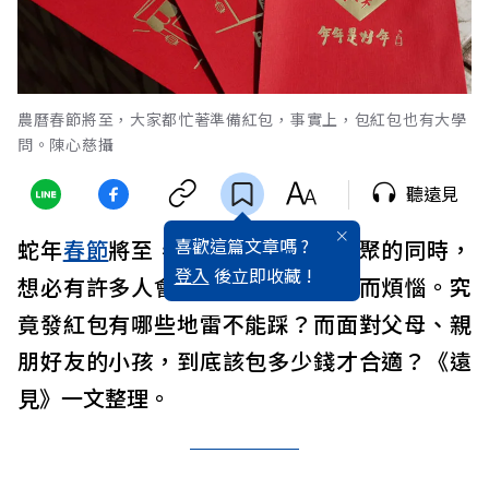
農曆春節將至，大家都忙著準備紅包，事實上，包紅包也有大學
問。陳心慈攝
聽遠見
喜歡這篇文章嗎 ?
蛇年
春節
將至，過年期間與親友團聚的同時，
登入
後立即收藏 !
想必有許多人會為了該如何包紅包而煩惱。究
竟發紅包有哪些地雷不能踩？而面對父母、親
朋好友的小孩，到底該包多少錢才合適？《遠
見》一文整理。