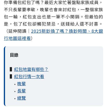
你準備包紅包了嗎？最近大家忙著盤點家族成員，
不只長輩要孝敬，晚輩也會來討紅包，一整個家族
包一輪，紅包支出也是一筆不小開銷。但最怕的
是，包了紅包卻觸犯禁忌，送錢給人還不討喜。
（延伸閱讀｜
2025新鈔換了嗎？換鈔時間、8大銀
行地圖這裡看
）
目錄
▌
紅包地雷有哪些？
▌
紅包行情一次看
⬩
晚輩
⬩
長輩
⬩
總覽