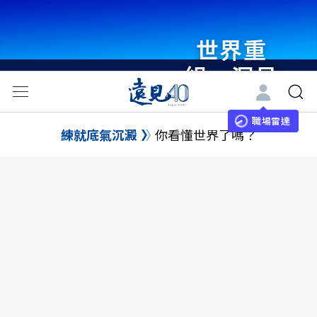
世界重
組・洞見
未來 與
世界領袖
職場雷達
練就底氣沉澱
你看懂世界了嗎？
同行