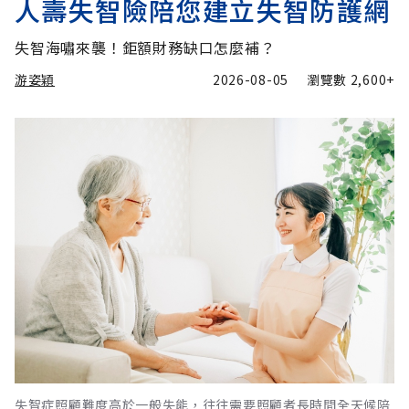
人壽失智險陪您建立失智防護網
失智海嘯來襲！鉅額財務缺口怎麼補？
游姿穎
2026-08-05
瀏覽數
2,600+
失智症照顧難度高於一般失能，往往需要照顧者長時間全天候陪