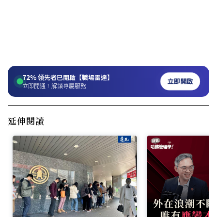
72%
領先者已開啟【職場雷達】
立即開啟
立即開通！解鎖專屬服務
延伸閱讀