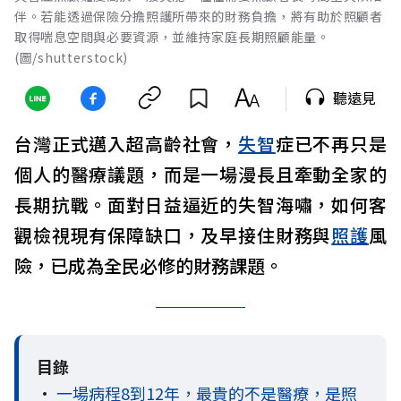
伴。若能透過保險分擔照護所帶來的財務負擔，將有助於照顧者
取得喘息空間與必要資源，並維持家庭長期照顧能量。
(圖/shutterstock)
聽遠見
台灣正式邁入超高齡社會，
失智
症已不再只是
個人的醫療議題，而是一場漫長且牽動全家的
長期抗戰。面對日益逼近的失智海嘯，如何客
觀檢視現有保障缺口，及早接住財務與
照護
風
險，已成為全民必修的財務課題。
目錄
•
一場病程8到12年，最貴的不是醫療，是照