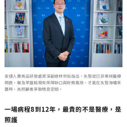
安達人壽商品研發處資深副總林宗佑指出，失智症已非單純醫療
問題，需及早盤點現有保障缺口與財務風險，才能在失智海嘯來
襲時，為照顧者爭取喘息空間。
一場病程8到12年，最貴的不是醫療，是
照護