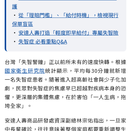
護
•
從「理賠門檻」、「給付時機」，檢視現行
保單盲區
•
安達人壽打造「輕度即早給付」專屬失智險
•
失智症 必看重點Q&A
台灣「失智警鐘」正以前所未有的速度快轉。根據
國家衛生研究院
統計顯示，平均每30分鐘就新增
一名失智症患者。隨著進入超高齡社會與少子化加
劇，民眾對失智症的焦慮早已超越對疾病本身的恐
懼，更深層的集體焦慮，在於害怕「一人生病，拖
垮全家」。
安達人壽商品研發處資深副總林宗佑指出，一旦家
中長輩確診，往往意味著整個家庭都要重新調整生