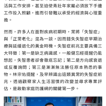
活與工作安排，甚至迫使青壯年家屬必須放下手邊
工作投入照顧，進而引發難以承受的經濟與心理重
擔。
然而，許多人在面對疾病初期時，常將「失智症」
與「正常老化」混為一談，因而錯失失智症早期治
療與延緩退化的黃金時機。失智症前兆主要具備三
大特徵：第一是缺乏病識感，一般健忘經提醒仍能
想起，失智患者卻會徹底忘記；第二是方向感衰退
或反覆詢問；第三是漸漸無法勝任原本熟悉的事
物。林宗佑提醒，及早辨識出這類異常的失智症前
兆，透過觀察家人生活習慣的改變並尋求專業評
估，是啟動家庭防護網的關鍵第一步。