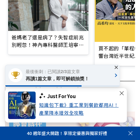
爸媽老了還是病了？失智症前兆
別輕忽！神內專科醫師王培寧呼
買不起的「單程機
籲把握大腦黃金期
響台灣近半世紀思
×
最後衝刺：已閱讀2/3篇文章
再讀1篇文章，即可解鎖抽獎！
超高齡社會
失智
照護
Just For You
知識包下載》重工業到餐飲都用AI！
產業降本增效全攻略
40 週年盛大開啟！享限定優惠與獨家好禮