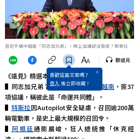
習近平稱中越是「同志加兄弟」，稀土協議卻沒簽成？新華社
聽遠見
喜歡這篇文章嗎 ?
《遠見》精選本週六則國際大事：
登入
後立即收藏 !
▌同志加兄弟？
習近平
六年來首訪
越南
，簽37
項協議，稱彼此是「命運共同體」。
▌
特斯拉
因Autopilot安全疑慮，召回逾200萬
輛電動車，是史上最大規模的召回令。
▌
阿根廷
通膨嚴峻，狂人總統推「休克經