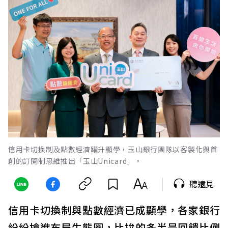
信用卡切換制及點數經濟躍升顯學，玉山銀行團隊以客製化與首
創的訂閱制思維推出「玉山Unicard」。
聽遠見
信用卡切換制與點數經濟已成顯學，各家銀行
紛紛搶進布局生態圈，比拚的多半是回饋比例