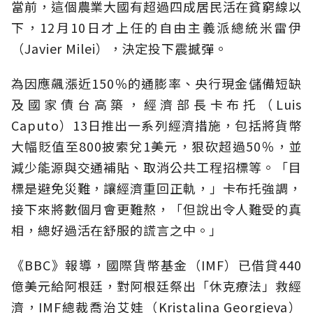
當前，這個農業大國有超過四成居民活在貧窮線以
下，12月10日才上任的自由主義派總統米雷伊
（Javier Milei），決定投下震撼彈。
為因應飆漲近150％的通膨率、央行現金儲備短缺
及國家債台高築，經濟部長卡布托（Luis
Caputo）13日推出一系列經濟措施，包括將貨幣
大幅貶值至800披索兌1美元，狠砍超過50％，並
減少能源與交通補貼、取消公共工程招標等。「目
標是避免災難，讓經濟重回正軌，」卡布托強調，
接下來將數個月會更難熬，「但說出令人難受的真
相，總好過活在舒服的謊言之中。」
《BBC》報導，國際貨幣基金（IMF）已借貸440
億美元給阿根廷，對阿根廷祭出「休克療法」救經
濟，IMF總裁喬治艾娃（Kristalina Georgieva）