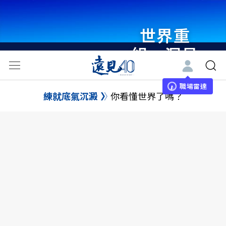
世界重
組・洞見
未來 與
世界領袖
職場雷達
練就底氣沉澱
你看懂世界了嗎？
同行