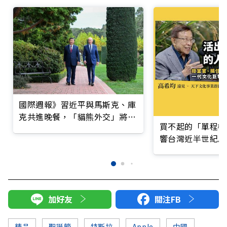
國際週報》習近平與馬斯克、庫
克共進晚餐，「貓熊外交」將重
買不起的「單程機
啟？
響台灣近半世紀思
加好友
關注FB
精品
聖誕節
特斯拉
Apple
中國