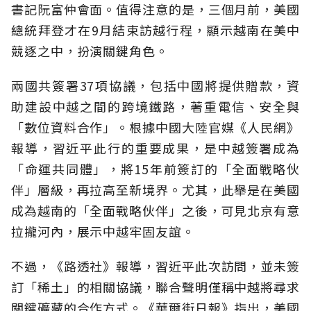
書記阮富仲會面。值得注意的是，三個月前，美國
總統拜登才在9月結束訪越行程，顯示越南在美中
競逐之中，扮演關鍵角色。
兩國共簽署37項協議，包括中國將提供贈款，資
助建設中越之間的跨境鐵路，著重電信、安全與
「數位資料合作」。根據中國大陸官媒《人民網》
報導，習近平此行的重要成果，是中越簽署成為
「命運共同體」，將15年前簽訂的「全面戰略伙
伴」層級，再拉高至新境界。尤其，此舉是在美國
成為越南的「全面戰略伙伴」之後，可見北京有意
拉攏河內，展示中越牢固友誼。
不過，《路透社》報導，習近平此次訪問，並未簽
訂「稀土」的相關協議，聯合聲明僅稱中越將尋求
關鍵礦藏的合作方式。《華爾街日報》指出，美國