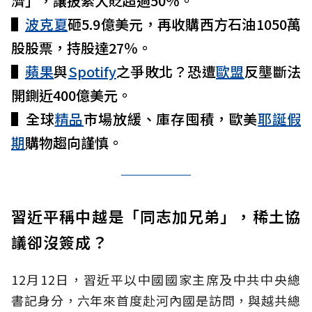
濟」，讓披索大貶超過50％。
▌
波克夏
砸5.9億美元，再收購西方石油1050萬
股股票，持股達27％。
▌
蘋果
與
Spotify
之爭敗北？恐遭
歐盟
反壟斷法
開鍘近400億美元。
▌全球
精品
市場放緩、庫存囤積，歐美
耶誕假
期
購物趨向謹慎。
習近平稱中越是「同志加兄弟」，稀土協
議卻沒簽成？
12月12日，習近平以中國國家主席及中共中央總
書記身分，六年來首度赴河內國是訪問，與越共總