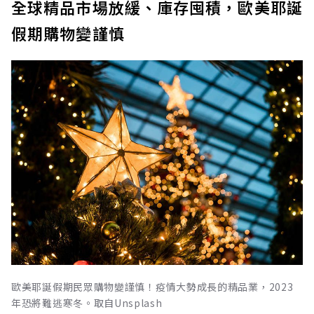
全球精品市場放緩、庫存囤積，歐美耶誕
假期購物變謹慎
歐美耶誕假期民眾購物變謹慎！疫情大勢成長的精品業，2023
年恐將難逃寒冬。取自Unsplash