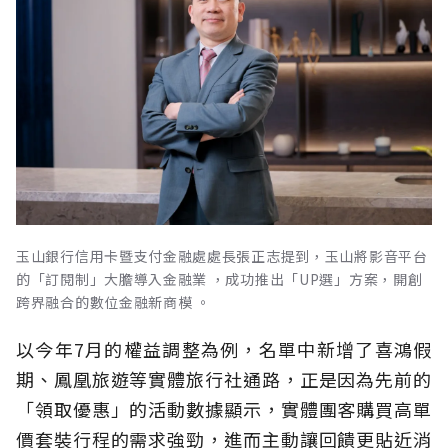
玉山銀行信用卡暨支付金融處處長張正志提到，玉山將影音平台
的「訂閱制」大膽導入金融業 ，成功推出「UP選」方案，開創
跨界融合的數位金融新商模 。
以今年7月的權益調整為例，名單中新增了喜鴻假
期、鳳凰旅遊等實體旅行社通路，正是因為先前的
「領取優惠」的活動數據顯示，實體團客購買高單
價套裝行程的需求強勁，進而主動讓回饋更貼近消