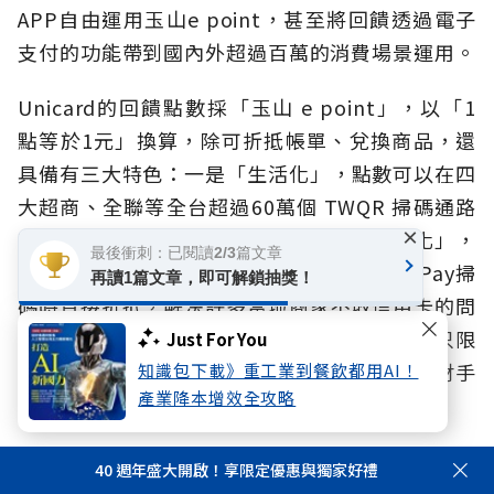
APP自由運用玉山e point，甚至將回饋透過電子
支付的功能帶到國內外超過百萬的消費場景運用。
Unicard的回饋點數採「玉山 e point」，以「1
點等於1元」換算，除可折抵帳單、兌換商品，還
具備有三大特色：一是「生活化」，點數可以在四
大超商、全聯等全台超過60萬個 TWQR 掃碼通路
×
直接折抵消費，涵蓋通路最廣，二是「國際化」，
最後衝刺：已閱讀2/3篇文章
只要綁定玉山Wallet，點數就能在日本PayPay掃
再讀1篇文章，即可解鎖抽獎！
碼時直接折抵，解決許多當地商家不收信用卡的問
題。第三是「金融化」，未來點數的用途將不只限
Just For You
於消費，更有望用來折抵房貸利息或基金等理財手
知識包下載》重工業到餐飲都用AI！
產業降本增效全攻略
續費。
透過玉山Unicard累積的消費數據，玉山一方面加
40 週年盛大開啟！享限定優惠與獨家好禮
深卡友與其他金融服務的連結，一方面串接外部場