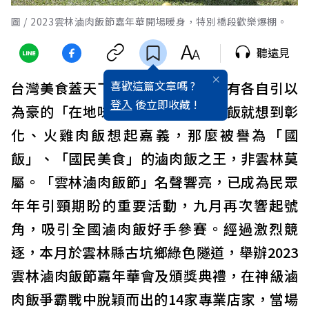
圖 / 2023雲林滷肉飯節嘉年華開場暖身，特別橋段歡樂爆棚。
聽遠見
喜歡這篇文章嗎 ?
台灣美食蓋天下，每個縣市城鎮都有各自引以
登入
後立即收藏 !
為豪的「在地味」，一如說到爌肉飯就想到彰
化、火雞肉飯想起嘉義，那麼被譽為「國
飯」、「國民美食」的滷肉飯之王，非雲林莫
屬。「雲林滷肉飯節」名聲響亮，已成為民眾
年年引頸期盼的重要活動，九月再次響起號
角，吸引全國滷肉飯好手參賽。經過激烈競
逐，本月於雲林縣古坑鄉綠色隧道，舉辦2023
雲林滷肉飯節嘉年華會及頒獎典禮，在神級滷
肉飯爭霸戰中脫穎而出的14家專業店家，當場