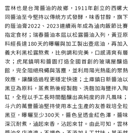
雲林也是台灣醬油的故鄉，1911年創立的西螺大
同醬油至今堅持以傳統方式發酵，味香甘醇，旗下
的蔭油膏2022、2023連續兩年成為滷肉飯節比賽
指定食材；瑞春醬油本屆以松露醬油入列，黃豆原
料經長達180天的曝曬與加工製出壺底油，再加入
義大利黑松露熬煮，比例調和完美，口感清爽有層
次；虎尾鎮明和醬園打造全國首創的玻璃屋釀造
館，完全阻絕飛蠅與落塵，並利用陽光熱能的聚熱
效應，讓釀造過程更穩定快速；土庫鎮日新醬油以
黑豆為原料，蒸煮熟後經製麴、洗麴加海鹽拌入陶
缸，全程以手工長時間醞釀出高純度的非凡風味；
斗六的萬豐醬油堅持使用本土生產的友善栽培全粒
黑豆，曝曬至少300天，醬色呈透金紅色澤，醬味
深沉耐煮，滷起來香，沾起來甘。由此可知，雲林
醬油名店濟濟，不調色、不添加人工甘味，其天然