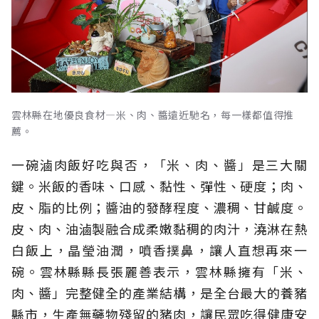
雲林縣在地優良食材—米、肉、醬遠近馳名，每一樣都值得推
薦。
一碗滷肉飯好吃與否，「米、肉、醬」是三大關
鍵。米飯的香味、口感、黏性、彈性、硬度；肉、
皮、脂的比例；醬油的發酵程度、濃稠、甘鹹度。
皮、肉、油滷製融合成柔嫩黏稠的肉汁，澆淋在熱
白飯上，晶瑩油潤，噴香撲鼻，讓人直想再來一
碗。雲林縣縣長張麗善表示，雲林縣擁有「米、
肉、醬」完整健全的產業結構，是全台最大的養豬
縣市，生產無藥物殘留的豬肉，讓民眾吃得健康安