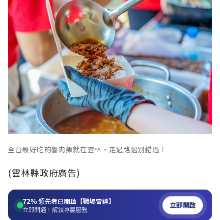
全台最好吃的魯肉飯就在雲林，走過路過別錯過！
(雲林縣政府廣告)
72%
領先者已開啟【職場雷達】
立即開啟
立即開通！解鎖專屬服務