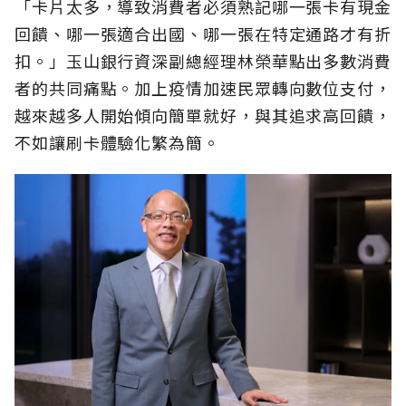
「卡片太多，導致消費者必須熟記哪一張卡有現金
回饋、哪一張適合出國、哪一張在特定通路才有折
扣。」玉山銀行資深副總經理林榮華點出多數消費
者的共同痛點。加上疫情加速民眾轉向數位支付，
越來越多人開始傾向簡單就好，與其追求高回饋，
不如讓刷卡體驗化繁為簡。