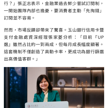
行？」張正志表示，金融業過去鮮少嘗試訂閱制，
一開始團隊內部也擔憂，要消費者主動「先掏錢」
訂閱並不容易。
然而，市場反饋卻帶來了驚喜。玉山銀行信用卡暨
支付金融處資深經理張家菱分析：「目前『UP
選』雖然占比約一到兩成，但每月成長幅度顯著。
這套機制不僅創造了高動卡率，更成功為銀行篩選
出高價值客群。」