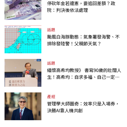
停砍年金若違憲，要追回差額？政
院：判決後依法處理
話題
颱風白海豚動態：氣象署發海警、不
排除發陸警！父親節天氣？
話題
緬懷高希均教授》 書寫90歲的壯闊人
生！高希均：自求多福、自己一定要
爭氣
產經
管理學大師圖奇：效率只是入場券，
決勝AI靠人機共創