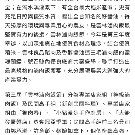
全；在濁水溪灌溉下，有全台最大稻米產區；更有
充足日照與優質水質，釀出全台知名的好醬油，得
天獨厚的環境與專業用心的農友，是雲林滷肉飯最
堅實有力的後援。雲林滷肉飯節，今年是第三年度
舉辦，以加深推廣在地優質食材為理念，結合優質
稻米、雲林良品豬肉及香醇醬油這三項滷肉飯的靈
魂關鍵，號召縣內優良廠商共襄盛舉，聯手打造出
最高規格的滷肉飯饗宴，充分展現農業大縣強大的
產業實力。
第三屆「雲林滷肉飯節」分為專業店家組（神級滷
肉飯）及民間高手組（新創異國料理）。專業店家
組由「魯肉春」、「小豬漫步手作廚房」、「大崙
發哥麵店」勇奪冠亞季軍；民間高手組前三名分別
由鄭承瀚、許育彰、蔡婉如拿下，個個廚藝高強，