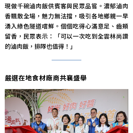
現做千碗滷肉飯供賓客與民眾品嘗。濃郁滷肉
香飄散全場，魅力無法擋，吸引各地鄉親一早
湧入綠色隧道嚐鮮。個個吃得心滿意足、齒頰
留香，民眾表示：「可以一次吃到全雲林尚讚
的滷肉飯，排隊也值得！」
嚴選在地食材廠商共襄盛舉