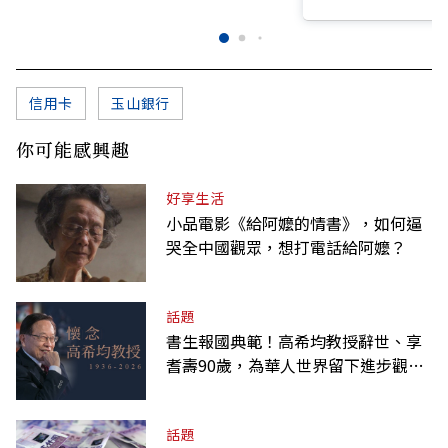
信用卡
玉山銀行
你可能感興趣
好享生活
小品電影《給阿嬤的情書》，如何逼
哭全中國觀眾，想打電話給阿嬤？
話題
書生報國典範！高希均教授辭世、享
耆壽90歲，為華人世界留下進步觀念
的精神遺產
話題