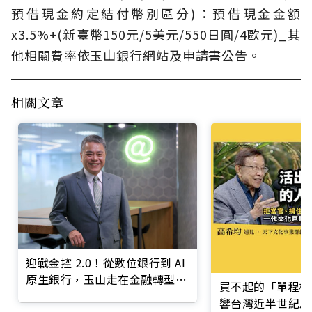
預借現金約定結付幣別區分)：預借現金金額
x3.5%+(新臺幣150元/5美元/550日圓/4歐元)_其
他相關費率依玉山銀行網站及申請書公告。
相關文章
迎戰金控 2.0！從數位銀行到 AI
原生銀行，玉山走在金融轉型最
買不起的「單程機
前線
響台灣近半世紀思