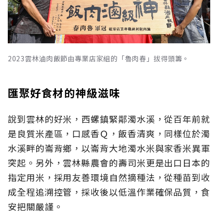
2023雲林滷肉飯節由專業店家組的「魯肉春」拔得頭籌。
匯聚好食材的神級滋味
說到雲林的好米，西螺鎮緊鄰濁水溪，從百年前就
是良質米產區，口感香Ｑ，飯香清爽，同樣位於濁
水溪畔的崙背鄉，以崙背大地濁水米與家香米異軍
突起。另外，雲林縣農會的壽司米更是出口日本的
指定用米，採用友善環境自然摘種法，從種苗到收
成全程追溯控管，採收後以低溫作業確保品質，食
安把關嚴謹。