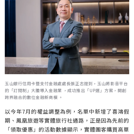
玉山銀行信用卡暨支付金融處處長張正志提到，玉山將影音平台
的「訂閱制」大膽導入金融業 ，成功推出「UP選」方案，開創
跨界融合的數位金融新商模 。
以今年7月的權益調整為例，名單中新增了喜鴻假
期、鳳凰旅遊等實體旅行社通路，正是因為先前的
「領取優惠」的活動數據顯示，實體團客購買高單