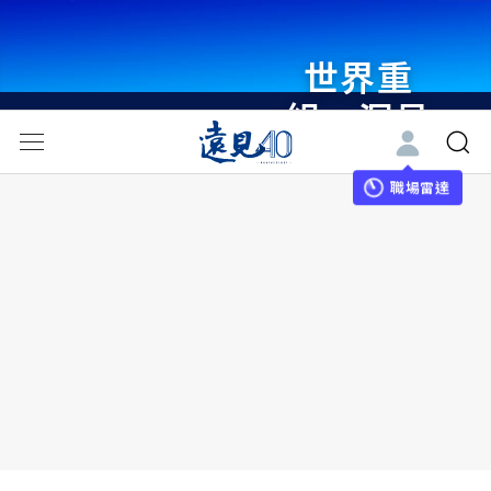
世界重
組・洞見
未來 與
世界領袖
職場雷達
同行