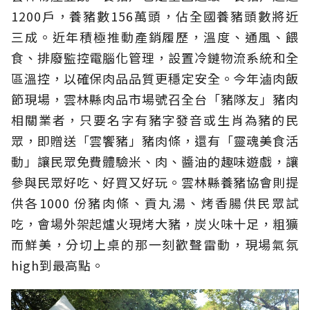
1200戶，養豬數156萬頭，佔全國養豬頭數將近
三成。近年積極推動產銷履歷，溫度、通風、餵
食、排廢監控電腦化管理，設置冷鏈物流系統和全
區溫控，以確保肉品品質更穩定安全。今年滷肉飯
節現場，雲林縣肉品市場號召全台「豬隊友」豬肉
相關業者，只要名字有豬字發音或生肖為豬的民
眾，即贈送「雲饗豬」豬肉條，還有「靈魂美食活
動」讓民眾免費體驗米、肉、醬油的趣味遊戲，讓
參與民眾好吃、好買又好玩。雲林縣養豬協會則提
供各1000 份豬肉條、貢丸湯、烤香腸供民眾試
吃，會場外架起爐火現烤大豬，炭火味十足，粗獷
而鮮美，分切上桌的那一刻歡聲雷動，現場氣氛
high到最高點。