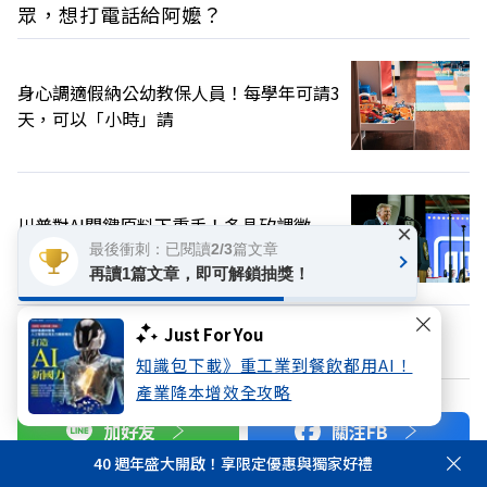
眾，想打電話給阿嬤？
身心調適假納公幼教保人員！每學年可請3
天，可以「小時」請
川普對AI關鍵原料下重手！多晶矽課徵
×
15％關稅，台灣也適用
最後衝刺：已閱讀2/3篇文章
再讀1篇文章，即可解鎖抽獎！
Just For You
換個主題看看
知識包下載》重工業到餐飲都用AI！
產業降本增效全攻略
加好友
關注FB
40 週年盛大開啟！享限定優惠與獨家好禮