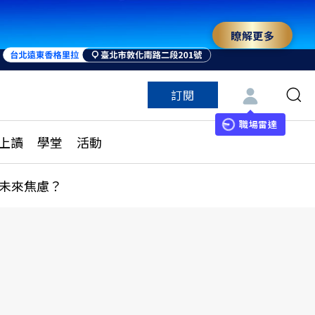
瞭解更多
訂閱
特色頻道
訂閱
見線上讀
ESG遠見
職場雷達
上讀
學堂
活動
多訂閱方案
城市學
刊購買
健康遠見
未來焦慮？
子報訂閱
華人精英論壇
享知識包
領導影響力學院