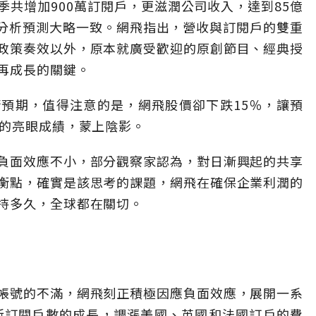
共增加900萬訂閱戶，更滋潤公司收入，達到85億
場分析預測大略一致。網飛指出，營收與訂閱戶的雙重
政策奏效以外，原本就廣受歡迎的原創節目、經典授
再成長的關鍵。
預期，值得注意的是，網飛股價卻下跌15％，讓預
尼的亮眼成績，蒙上陰影。
負面效應不小，部分觀察家認為，對日漸興起的共享
衡點，確實是該思考的課題，網飛在確保企業利潤的
持多久，全球都在關切。
帳號的不滿，網飛刻正積極因應負面效應，展開一系
季新訂閱戶數的成長，調漲美國、英國和法國訂戶的費