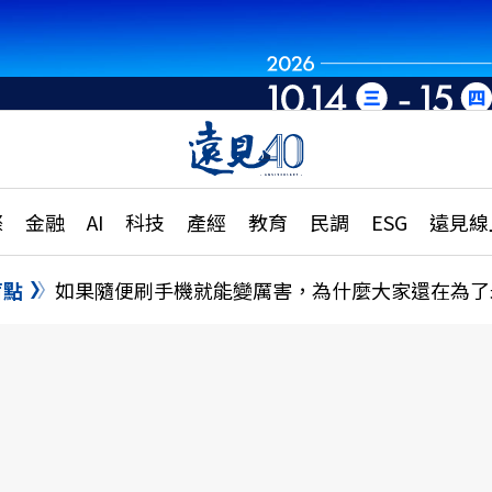
章
特輯
文章
大學升學、職涯攻略
遠
際
金融
AI
科技
產經
教育
民調
ESG
遠見線
國際
更
縣市施政調查全解析
金融
單
民調
盲點
如果隨便刷手機就能變厲害，為什麼大家還在為了
產經
電
好享生活
獨
專欄