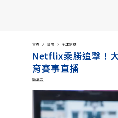
【遠見40週年慶】訂《遠見》贈實用家電3選1+暢銷好
首頁
國際
全球焦點
Netflix乘勝追擊
育賽事直播
簡嘉宏
加入追蹤
簡嘉宏