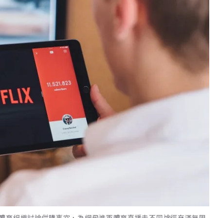
體育組織討論併購事宜，為網飛進軍體育直播走不同途徑充滿無限