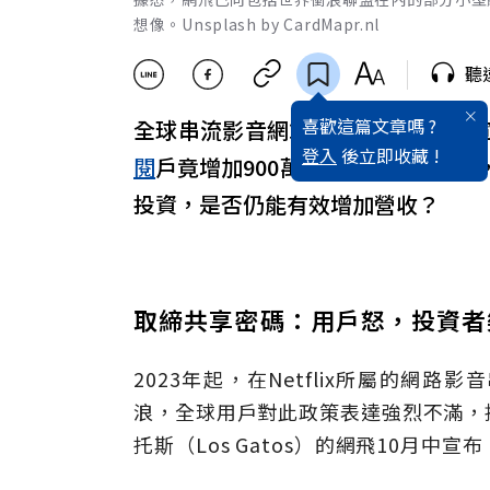
想像。Unsplash by CardMapr.nl
聽
喜歡這篇文章嗎 ?
全球串流影音網站網飛（
Netflix
）
登入
後立即收藏 !
閱
戶竟增加900萬，讓網飛士氣大
投資，是否仍能有效增加營收？
取締共享密碼：用戶怒，投資者
2023年起，在Netflix所屬的
浪，全球用戶對此政策表達強烈不滿，
托斯（Los Gatos）的網飛10月