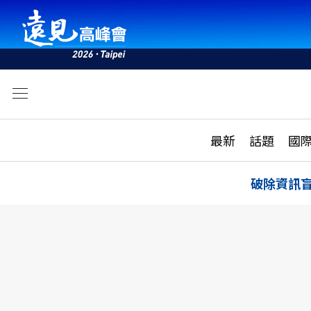
文
最新
最新
話題
國
雜誌目錄
活動
話題
AI
破除資訊
學堂
專題報導
科技
教育
遠見ON AIR
影音
合作