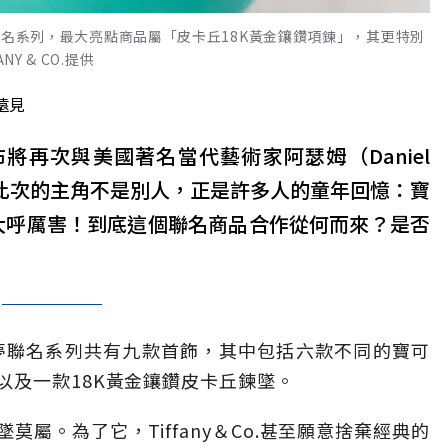
émon寶可夢聯名系列，最大亮點商品屬「皮卡丘18K黃金鑲鑽項鍊」，其更特別
ANY & CO.提供
遠見
前宣布將再次與美國著名當代藝術家阿瑟姆（Daniel
，此次的主角不是別人，正是許多人的童年回憶：寶
絲大呼厲害！到底這個聯名商品合作從何而來？是否
夢聯名系列共有九款首飾，其中包括六款不同的寶可
以及一款18K黃金鑲鑽皮卡丘鍊墜。
屬。為了它，Tiffany＆Co.甚至願意捨棄經典的