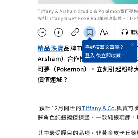
Tiffany & Arsham Studio & Pok
設計Tiffany Blue® Poké Ball精靈球裝載。TIFF
聽
喜歡這篇文章嗎 ?
精品
珠寶
品牌Tiffany＆Co.日
登入
後立即收藏 !
Arsham）合作推出聯名系列首飾
可夢（Pokemon）。立刻引起粉
價值連城？
預計12月問世的
Tiffany＆Co.
與寶可
夢角色純銀鑲鑽鍊墜、一款純銀項鍊，
其中最受矚目的品項，非黃金皮卡丘鍊墜莫