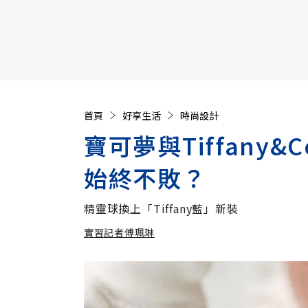
【遠見40週年慶】訂《遠見》贈實用家電3選1+暢銷好
首頁
好享生活
時尚設計
寶可夢與Tiffany
始終不敗？
精靈球換上「Tiffany藍」新裝
實習記者傅珮琳
加入追蹤
實習記者傅珮琳