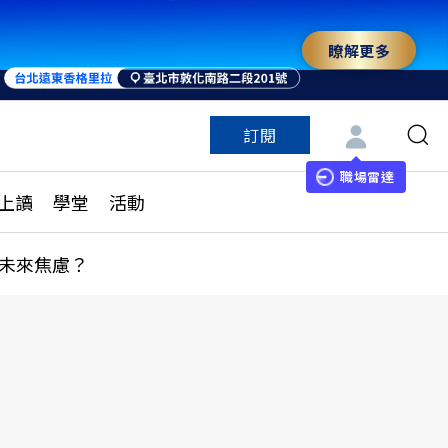
瞭解更多
訂閱
特色頻道
訂閱
見線上讀
ESG遠見
職場雷達
上讀
學堂
活動
多訂閱方案
城市學
刊購買
健康遠見
未來焦慮？
子報訂閱
華人精英論壇
享知識包
領導影響力學院