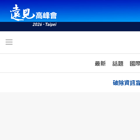
文
最新
最新
話題
國
雜誌目錄
活動
話題
AI
破除資訊
學堂
專題報導
科技
教育
遠見ON AIR
影音
合作