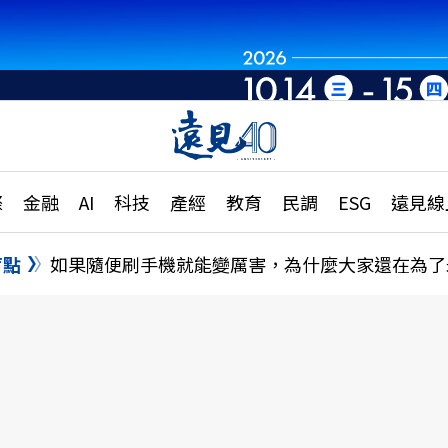
章
特輯
文章
大學升學、職涯攻略
遠
際
金融
AI
科技
產經
教育
民調
ESG
遠見線
國際
更
縣市施政調查全解析
金融
單
民調
盲點
如果隨便刷手機就能變厲害，為什麼大家還在為了
產經
電
好享生活
獨
專欄