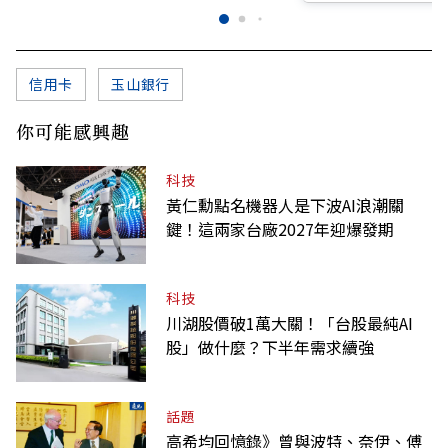
信用卡
玉山銀行
你可能感興趣
科技
黃仁勳點名機器人是下波AI浪潮關
鍵！這兩家台廠2027年迎爆發期
科技
川湖股價破1萬大關！「台股最純AI
股」做什麼？下半年需求續強
話題
高希均回憶錄》曾與波特、奈伊、傅