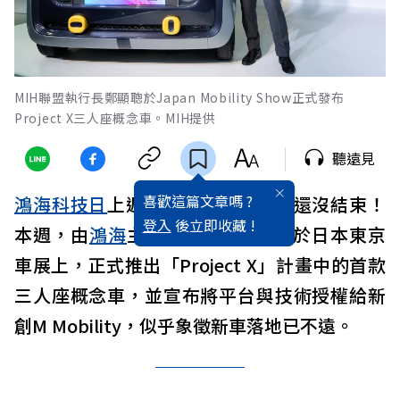
MIH聯盟執行長鄭顯聰於Japan Mobility Show正式發布
Project X三人座概念車。MIH提供
聽遠見
喜歡這篇文章嗎 ?
鴻海科技日
上週落幕，但新車亮點還沒結束！
登入
後立即收藏 !
本週，由
鴻海
主導成立的
MIH
聯盟於日本東京
車展上，正式推出「Project X」計畫中的首款
三人座概念車，並宣布將平台與技術授權給新
創M Mobility，似乎象徵新車落地已不遠。