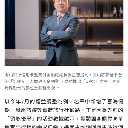
玉山銀行信用卡暨支付金融處處長張正志提到，玉山將影音平台
的「訂閱制」大膽導入金融業 ，成功推出「UP選」方案，開創
跨界融合的數位金融新商模 。
以今年7月的權益調整為例，名單中新增了喜鴻假
期、鳳凰旅遊等實體旅行社通路，正是因為先前的
「領取優惠」的活動數據顯示，實體團客購買高單
價套裝行程的需求強勁，進而主動讓回饋更貼近消