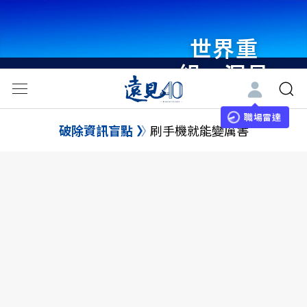
世界重
組・洞見
未來 與
世界領袖
職場雷達
破除資訊盲點
刷手機就能變厲害
同行