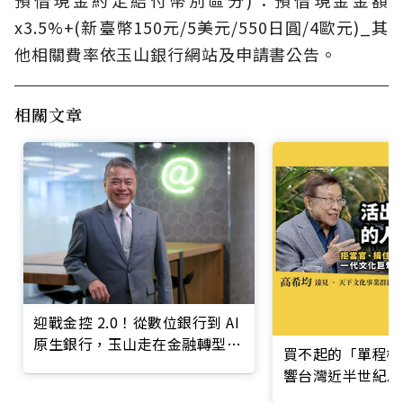
x3.5%+(新臺幣150元/5美元/550日圓/4歐元)_其
他相關費率依玉山銀行網站及申請書公告。
相關文章
迎戰金控 2.0！從數位銀行到 AI
原生銀行，玉山走在金融轉型最
買不起的「單程機
前線
響台灣近半世紀思