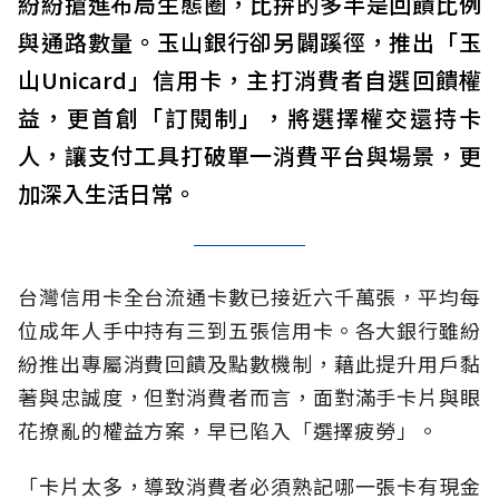
紛紛搶進布局生態圈，比拚的多半是回饋比例
與通路數量。玉山銀行卻另闢蹊徑，推出「玉
山Unicard」信用卡，主打消費者自選回饋權
益，更首創「訂閱制」，將選擇權交還持卡
人，讓支付工具打破單一消費平台與場景，更
加深入生活日常。
台灣信用卡全台流通卡數已接近六千萬張，平均每
位成年人手中持有三到五張信用卡。各大銀行雖紛
紛推出專屬消費回饋及點數機制，藉此提升用戶黏
著與忠誠度，但對消費者而言，面對滿手卡片與眼
花撩亂的權益方案，早已陷入「選擇疲勞」。
「卡片太多，導致消費者必須熟記哪一張卡有現金