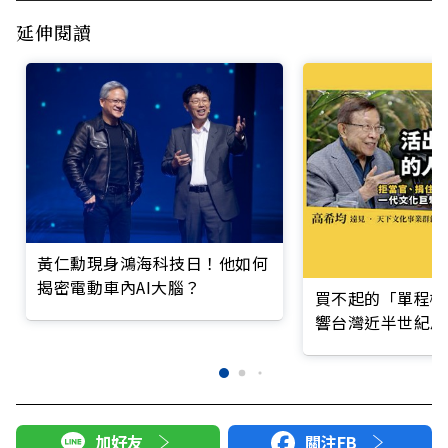
延伸閱讀
黃仁勳現身鴻海科技日！他如何
揭密電動車內AI大腦？
買不起的「單程機
響台灣近半世紀思
加好友
關注FB