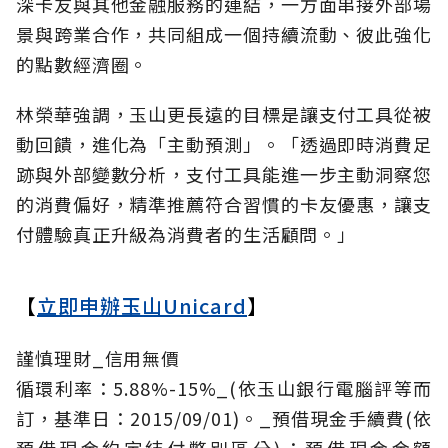
深卡友與其他金融服務的連結，一方面串接外部場
景與跨業合作，共同組成一個持續流動、彼此強化
的點數經濟圈。
林榮華強調，玉山更長遠的目標是讓支付工具從被
動回饋，進化為「主動預測」。「透過即時消費足
跡與外部變數分析，支付工具能進一步主動洞察您
的消費偏好，精準推薦符合習慣的卡友優惠，讓支
付體驗真正升級為消費者的生活顧問。」
【
立即申辦玉山Unicard
】
謹慎理財_信用無價
循環利率：5.88%-15%_(依玉山銀行電腦評等而
訂，基準日：2015/09/01)。_預借現金手續費(依
預借現金約定結付幣別區分)：預借現金金額