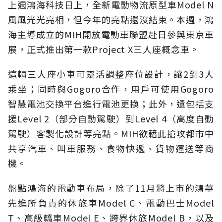
上週鴻海科技日上，全新電動物流原型車Model N
風風光光亮相，但今年的亮點還沒結束。本週，鴻
海主導成立的MIH開放電動車聯盟赴日參與東京車
展，正式推出第一款Project X三人座概念車。
這輛三人座小車可靈活調整座位設計，讓2到3人
乘坐；同時與Gogoro合作，用戶可使用Gogoro
智慧電池交換平台進行電池更換；此外，還包括支
援Level 2（部分自動駕駛）到Level 4（高度自動
駕駛）客製化設計等亮點。MIH欲藉此搶攻都市中
共享汽車、叫車服務、食物快遞、貨物運送等商
機。
盤點鴻海的電動車布局，除了11月將上市的鴻華
先進所負責的休旅車Model C、電動巴士Model
T、高級轎車Model E、跨界休旅Model B，以及