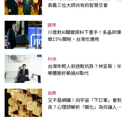
高義三位大師共有的智慧交會
國際
川普對AI關鍵原料下重手！多晶矽課
徵15％關稅，台灣也適用
科技
台灣年輕人前途較抗跌？林宜敬：半
導體剛好躲過AI取代
話題
又不是網購！向宇宙「下訂單」會到
貨？心理師解析「顯化」為何讓人無
法自拔