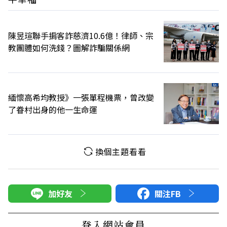
陳昱瑄聯手掮客詐慈濟10.6億！律師、宗
教團體如何洗錢？圖解詐騙關係網
緬懷高希均教授》一張單程機票，曾改變
了眷村出身的他一生命運
換個主題看看
加好友
關注FB
登入網站會員