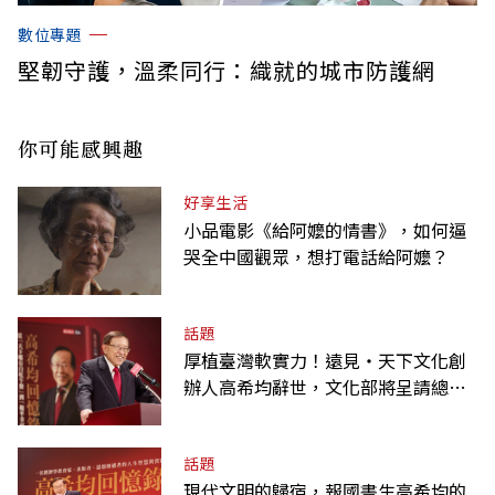
數位專題
堅韌守護，溫柔同行：織就的城市防護網
你可能感興趣
好享生活
小品電影《給阿嬤的情書》，如何逼
哭全中國觀眾，想打電話給阿嬤？
話題
厚植臺灣軟實力！遠見‧天下文化創
辦人高希均辭世，文化部將呈請總統
明令褒揚
話題
現代文明的歸宿，報國書生高希均的