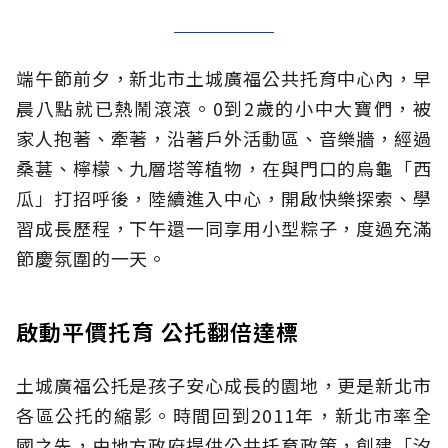
端午節前夕，新北市土城廣福公共托育中心內，早
晨八點就已熱鬧滾滾。0到2歲的小中大寶們，被
家人抱著、牽著，沿著戶外活動區、音樂牆，經過
桑葚、檸檬、九層塔等植物，在與門口的烏龜「西
瓜」打招呼後，陸續進入中心，開啟快樂探索、學
習成長歷程，下午還一同享用小型粽子，度過充滿
節慶氛圍的一天。
啟動平價托育 公托翻倍達標
土城廣福公托是孩子安心成長的園地，更是新北市
各區公托的縮影。時間回到2011年，新北市率全
國之先，由地方政府提供公共托育政策，創建「汐