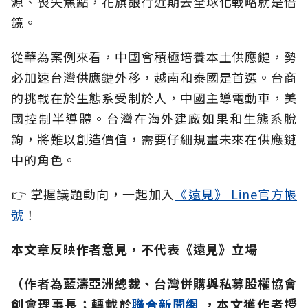
源、喪失焦點，花旗銀行近期去全球化戰略就是借
鏡。
從華為案例來看，中國會積極培養本土供應鏈，勢
必加速台灣供應鏈外移，越南和泰國是首選。台商
的挑戰在於生態系受制於人，中國主導電動車，美
國控制半導體。台灣在海外建廠如果和生態系脫
鉤，將難以創造價值，需要仔細規畫未來在供應鏈
中的角色。
👉 掌握議題動向，一起加入
《遠見》 Line官方帳
號
！
本文章反映作者意見，不代表《遠見》立場
（作者為藍濤亞洲總裁、台灣併購與私募股權協會
創會理事長；
轉載於
聯合新聞網
，本文獲作者授