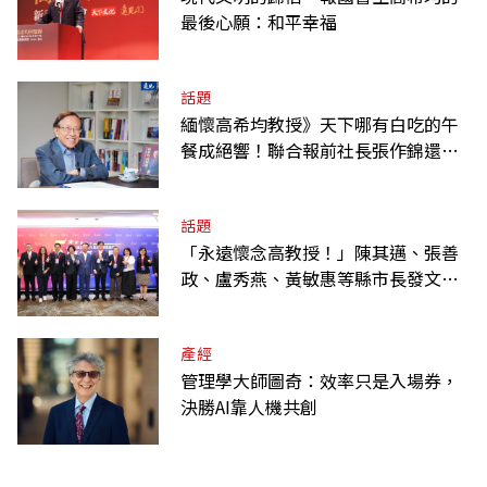
最後心願：和平幸福
話題
緬懷高希均教授》天下哪有白吃的午
餐成絕響！聯合報前社長張作錦還原
「經典名言」由來
話題
「永遠懷念高教授！」陳其邁、張善
政、盧秀燕、黃敏惠等縣市長發文弔
唁高希均
產經
管理學大師圖奇：效率只是入場券，
決勝AI靠人機共創