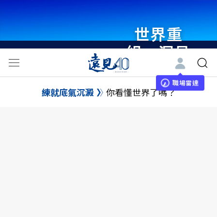
世界重
組・洞見
未來 與
世界領袖
職場雷達
練就底氣沉澱
你看懂世界了嗎？
同行