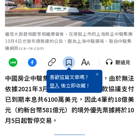
繼恆大與碧桂園等相繼爆雷後，在港股上市的上海房企中駿集團
10月4日也發布債務違約公告。圖為上海中駿廣場，取自中駿集
團網頁sce-re.com
聽遠見
喜歡這篇文章嗎 ?
中國房企中駿集團4日於港交所公告，由於無法
登入
後立即收藏 !
依據2021年3月22日簽訂的銀團貸款協議支付
已到期本息共6100萬美元，因此4筆約18億美
元（約新台幣581億元）的境外優先票據將於10
月5日起暫停交易。