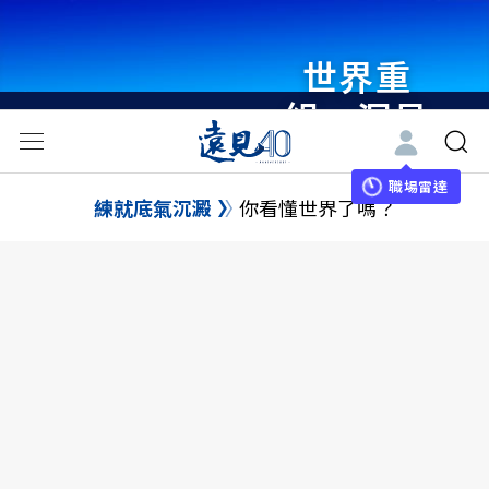
世界重
組・洞見
未來 與
世界領袖
職場雷達
練就底氣沉澱
你看懂世界了嗎？
同行