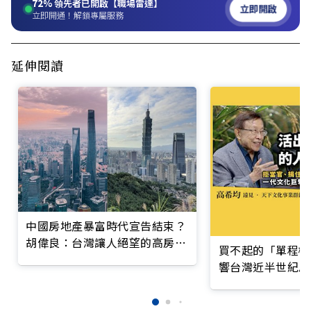
72%
領先者已開啟【職場雷達】
立即開啟
立即開通！解鎖專屬服務
延伸閱讀
中國房地產暴富時代宣告結束？
胡偉良：台灣讓人絕望的高房價
買不起的「單程機
有解？
響台灣近半世紀思