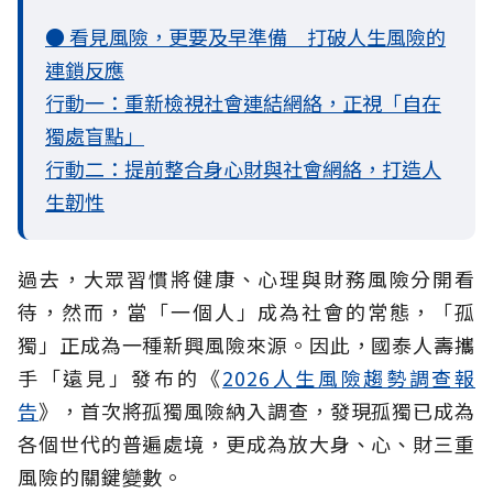
● 看見風險，更要及早準備 打破人生風險的
連鎖反應
行動一：重新檢視社會連結網絡，正視「自在
獨處盲點」
行動二：提前整合身心財與社會網絡，打造人
生韌性
過去，大眾習慣將健康、心理與財務風險分開看
待，然而，當「一個人」成為社會的常態，「孤
獨」正成為一種新興風險來源。因此，國泰人壽攜
手「遠見」發布的《
2026人生風險趨勢調查報
告
》，首次將孤獨風險納入調查，發現孤獨已成為
各個世代的普遍處境，更成為放大身、心、財三重
風險的關鍵變數。