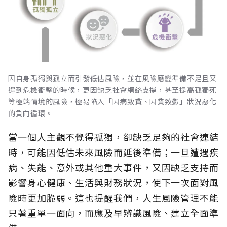
因自身孤獨與孤立而引發低估風險，並在風險應變準備不足且又
遇到危機衝擊的時候，更因缺乏社會網絡支撐，甚至提高孤獨死
等極端情境的風險，極易陷入「因病致貧、因貧致鬱」狀況惡化
的負向循環。
當一個人主觀不覺得孤獨，卻缺乏足夠的社會連結
時，可能因低估未來風險而延後準備；一旦遭遇疾
病、失能、意外或其他重大事件，又因缺乏支持而
影響身心健康、生活與財務狀況，使下一次面對風
險時更加脆弱。這也提醒我們，人生風險管理不能
只著重單一面向，而應及早辨識風險、建立全面準