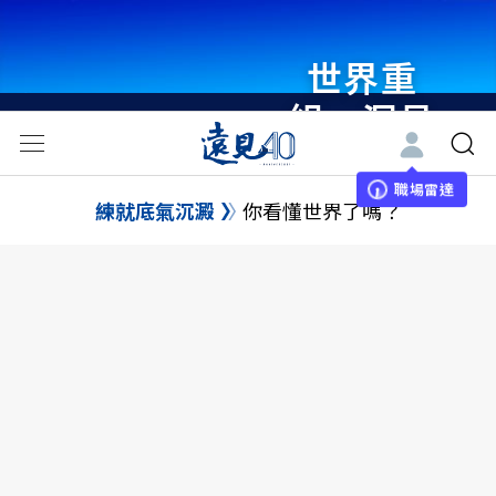
世界重
組・洞見
未來 與
世界領袖
職場雷達
練就底氣沉澱
你看懂世界了嗎？
同行