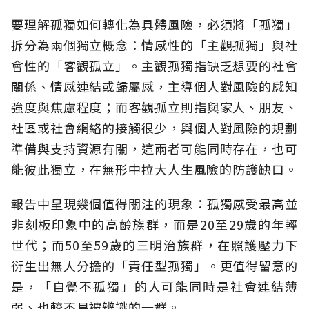
要理解孤獨如何轉化為具體風險，必須將「孤獨」
拆分為兩個獨立概念：情感性的「主觀孤獨」與社
會性的「客觀孤立」。主觀孤獨指缺乏想要的社會
關係、情感連結或歸屬感，主導個人對風險的感知
強度與焦慮程度；而客觀孤立則指與家人、朋友、
社區或社會網絡的接觸很少，與個人對風險的規劃
準備與支持資源有關，這兩者可能同時存在，也可
能彼此獨立，在無形中拉大人生風險的防護缺口。
報告中呈現幾個值得關注的現象：孤獨感受最高並
非刻板印象中的高齡族群，而是20至29歲的年輕
世代；而50至59歲的三明治族群，在照護壓力下
衍生出無人分擔的「責任型孤獨」。更值得留意的
是，「自覺不孤獨」的人可能同時是社會連結薄
弱、也較不易被辨識的一群。