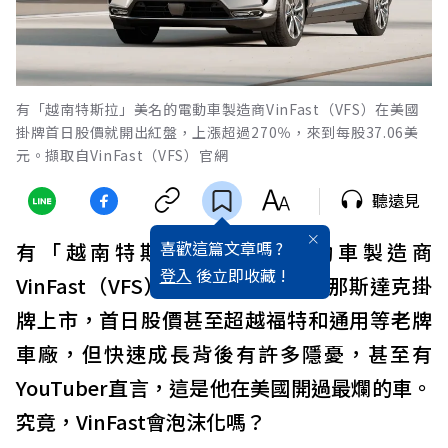
有「越南特斯拉」美名的電動車製造商VinFast（VFS）在美國
掛牌首日股價就開出紅盤，上漲超過270％，來到每股37.06美
元。擷取自VinFast（VFS）官網
聽遠見
喜歡這篇文章嗎 ?
有「越南特斯拉」美名的電動車製造商
登入
後立即收藏 !
VinFast（VFS），8月15日在美國那斯達克掛
牌上市，首日股價甚至超越福特和通用等老牌
車廠，但快速成長背後有許多隱憂，甚至有
YouTuber直言，這是他在美國開過最爛的車。
究竟，VinFast會泡沫化嗎？