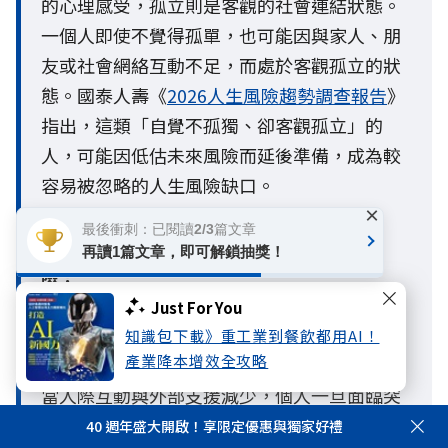
的心理感受，孤立則是客觀的社會連結狀態。
一個人即使不覺得孤單，也可能因與家人、朋
友或社會網絡互動不足，而處於客觀孤立的狀
態。國泰人壽《
2026人生風險趨勢調查報告
》
指出，這類「自覺不孤獨、卻客觀孤立」的
人，可能因低估未來風險而延後準備，成為較
容易被忽略的人生風險缺口。
×
最後衝刺：已閱讀2/3篇文章
Q4. 超高齡社會為什麼會增加孤獨與孤立風
再讀1篇文章，即可解鎖抽獎！
險？
A4：隨著台灣邁入超高齡社會，少子化與小家
Just For You
庭化導致家庭結構徹底改變，獨居與單身比例
知識包下載》重工業到餐飲都用AI！
產業降本增效全攻略
大增，使個人原有的社會支持網絡逐漸縮小。
當人際互動與外部支援減少，個人一旦面臨突
發的健康或財務危機，極易因缺乏社會網絡支
40 週年盛大開啟！享限定優惠與獨家好禮