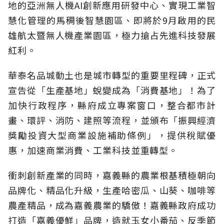
地的亞洲無人機AI創新應用研發中心、實現工業智
慧化管理的馬稠後智慧園區、即將於9月啟用的民
雄航太暨無人機產業園區，極力搶占先進科技發展
紅利。
華泰名品城動土也是城市轉型的重要里程碑，正式
宣告從「生產基地」蛻變成為「消費基地」！為了
加快行政程序，縣府成立專案窗口，整合都市計
畫、環評、消防、建照等流程，並頒布「振興經濟
獎勵投資大型商業設施補助條例」，提供稅賦優
惠，加速商業消費、工業科技並重轉型。
衝刺創新產業的同時，嘉義縣的農業根基積極朝向
品牌化、精品化升級，生產哈密瓜、山葵、咖啡等
農產精品，成為嘉義農業的驕傲！嘉義縣政府成功
打造「嘉義優鮮」品牌，造就玉女小番茄、反季節