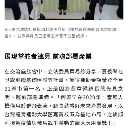
圖/ 遠見雜誌社長楊瑪利說明分析《遠見縣市長施政滿意度調
查》，翁章梁縣長已連續五年奪下五星成績。
展現掌舵者遠見 前瞻部署產業
在交流座談會中，立法委員蔡易餘分享，嘉義縣在
爭取前瞻基礎建設等計畫，獲得補助金額榮登全台
22縣市第一名，正是因為翁章梁縣長的先見之
明、超前部署準備。「例如早在2020年，當無人
機僅用於群飛表演，縣長就看好未來產業發展，以
台灣體育運動大學舊嘉義校區為基地布局，之後順
利接軌疫情與俄烏戰爭帶動的龐大應用商機！」