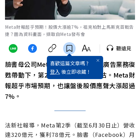
Meta財報超乎預期！股價大漲逾7%，祖克柏對上馬斯克首戰告
捷？圖為資料畫面，擷取自Meta發布會
聽遠見
喜歡這篇文章嗎 ?
臉書母公司Meta今天表示，在數位廣告業務復
登入
後立即收藏 !
甦帶動下，第2季獲利超乎市場預估。Meta財
報超乎市場預期，也讓盤後股價應聲大漲超過
7%。
法新社報導，Meta第2季（截至6月30日止）營收
達320億元，獲利78億元。臉書（Facebook）月