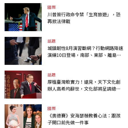
國際
川普簽行政命令禁「生育旅遊」，恐
再掀法律戰
話題
城鎮韌性8月演習斷網？行動網路降速
演練10日登場，南部、東部、離島為
何不用？
話題
厚植臺灣軟實力！遠見‧天下文化創
辦人高希均辭世，文化部將呈請總統
明令褒揚
國際
《奧德賽》安海瑟薇教養心法：跟孩
子開口前先做一件事