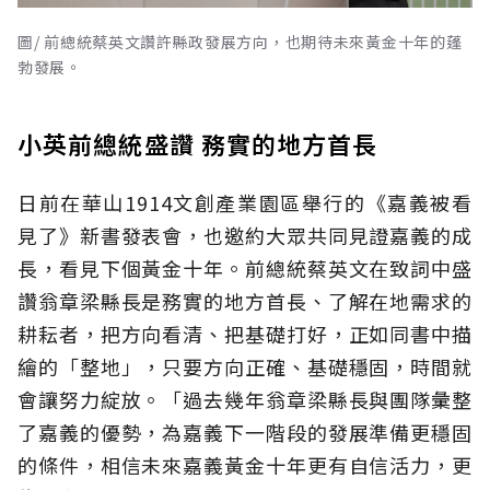
圖/ 前總統蔡英文讚許縣政發展方向，也期待未來黃金十年的蓬
勃發展。
小英前總統盛讚 務實的地方首長
日前在華山1914文創產業園區舉行的《嘉義被看
見了》新書發表會，也邀約大眾共同見證嘉義的成
長，看見下個黃金十年。前總統蔡英文在致詞中盛
讚翁章梁縣長是務實的地方首長、了解在地需求的
耕耘者，把方向看清、把基礎打好，正如同書中描
繪的「整地」，只要方向正確、基礎穩固，時間就
會讓努力綻放。「過去幾年翁章梁縣長與團隊彙整
了嘉義的優勢，為嘉義下一階段的發展準備更穩固
的條件，相信未來嘉義黃金十年更有自信活力，更