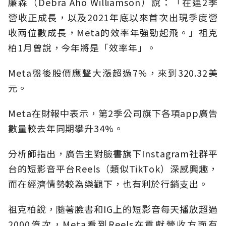
廉森（Debra Aho Williamson）說：「在連2季
營收正成長，以及2021年底以來首次出現季度營
收兩位數成長，Meta的效率年強勁起飛。」祖克
柏1月曾說，今年將是「效率年」。
Meta盤後股價應聲大漲超過7%，來到320.32美
元。
Meta在財報中表示，第2季公司旗下各項app廣告
數量較去年同期攀升34%。
分析師指出，廣告主對臉書旗下Instagram社群平
台的短影音平台Reels（類似TikTok）深感興趣，
而在經濟情勢較為樂觀下，也有利於行銷支出。
祖克柏說，隨著臉書和IG上的短影音每天播放超過
2000億次，Meta看到Reels在貢獻營收方面有