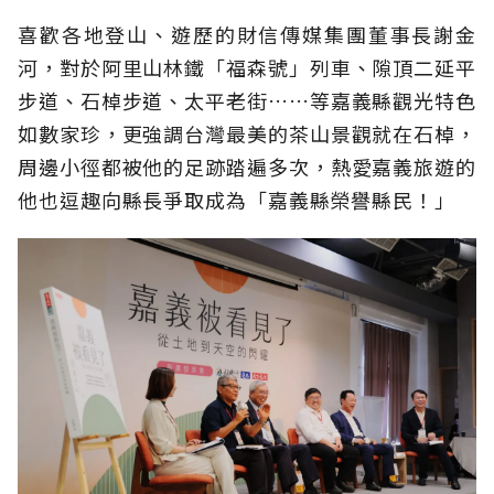
喜歡各地登山、遊歷的財信傳媒集團董事長謝金
河，對於阿里山林鐵「福森號」列車、隙頂二延平
步道、石棹步道、太平老街……等嘉義縣觀光特色
如數家珍，更強調台灣最美的茶山景觀就在石棹，
周邊小徑都被他的足跡踏遍多次，熱愛嘉義旅遊的
他也逗趣向縣長爭取成為「嘉義縣榮譽縣民！」