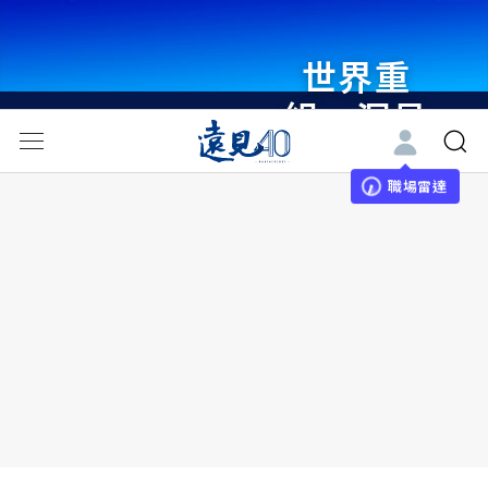
世界重
組・洞見
未來 與
世界領袖
職場雷達
同行