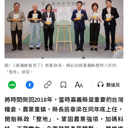
圖/ 《嘉義被看見了》新書發表，精彩紀錄嘉義縣歷時八年的
「整地」過程。
聽遠見
將時間倒回2018年，當時嘉義縣是重要的台灣
糧倉、農業重鎮，縣長翁章梁在同年底上任，
開始縣政「整地」。鞏固農業強項，加碼科