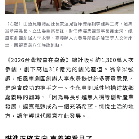
（右起）由遠見雜誌副社長兼遠見智庫總編輯李建興主持，邀集
翁章梁縣長、立法委員蔡易餘、財信傳媒集團董事長謝金河、紙
風車劇團創辦人李永豐、嘉義縣人力發展所長許喻理等人交流座
談，回顧嘉義八年施政軌跡。
《2026台灣燈會在嘉義》總計吸引約1,360萬人次
參觀，創下高達316億元的觀光產值。翁章梁強
調，紙風車劇團創辦人李永豐提供許多寶貴意見，
是燈會成功的推手之一。李永豐則感性地描述故鄉
嘉義縣的翻轉，「因為縣長引進無人機等創新產業
發展，讓嘉義縣成為一個充滿希望、愉悅生活的地
方，讓年輕世代願意在此發展。」
瞄準正確方向 嘉義被看見了