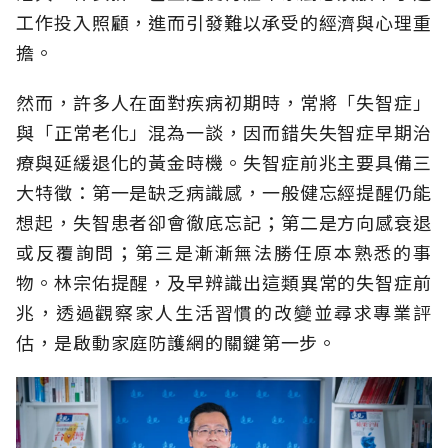
工作投入照顧，進而引發難以承受的經濟與心理重
擔。
然而，許多人在面對疾病初期時，常將「失智症」
與「正常老化」混為一談，因而錯失失智症早期治
療與延緩退化的黃金時機。失智症前兆主要具備三
大特徵：第一是缺乏病識感，一般健忘經提醒仍能
想起，失智患者卻會徹底忘記；第二是方向感衰退
或反覆詢問；第三是漸漸無法勝任原本熟悉的事
物。林宗佑提醒，及早辨識出這類異常的失智症前
兆，透過觀察家人生活習慣的改變並尋求專業評
估，是啟動家庭防護網的關鍵第一步。