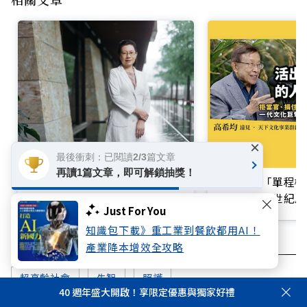
×
爸媽老了還是病了？失智症前兆
最後衝刺：已閱讀2/3篇文章
別輕忽！神內專科醫師王培寧呼
再讀1篇文章，即可解鎖抽獎！
買不起的「單程機
籲把握大腦黃金期
響台灣近半世紀思
Just For You
知識包下載》重工業到餐飲都用AI！
產業降本增效全攻略
超高齡社會
失智
照護
40 週年盛大開啟！享限定優惠與獨家好禮