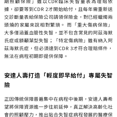
期照顧保險」雖以CDR臨床失智量表為理賠依
據，卻要等到CDR 2才開始給付，且每年需重新送
交診斷量表給保險公司請領保險金，對已經蠟燭兩
頭燒的家屬來說相對繁瑣。
而「重大傷病保險」
大多僅涵蓋血管性失智，並不包含常見的阿茲海默
氏症或額顳葉型失智；「特定傷病險」雖有納入阿
茲海默氏症，但必須達到CDR 3才符合理賠條件，
無法在病程初期即提供保障。
安達人壽打造「輕度即早給付」專屬失智
險
正因傳統保障普遍集中在病程中後期，安達人壽希
望將保障資源進一步往前延伸，真正解決高齡化社
會的照顧壓力，推出貼合失智症病程發展的醫療保