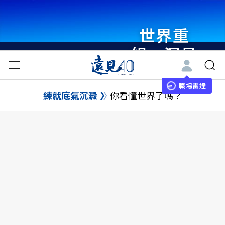
世界重
組・洞見
未來 與
世界領袖
職場雷達
練就底氣沉澱
你看懂世界了嗎？
同行