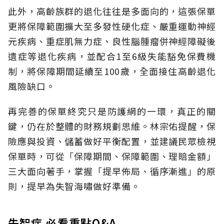
此外，高齡族群的退化往往是多面向的，這張保單
更將保障範圍擴大至多發性硬化症、嚴重運動神經
元疾病、重症肌無力症、良性腦腫瘤併神經障礙後
遺症等退化疾病，並配合1至6級失能豁免保費機
制，將保障期間延續至100歲，全面接住高齡退化
風險缺口。
再完善的保單終究只是防護網的一環，真正的關
鍵，仍在於整體的財務規劃思維。
林宗佑提醒，保
險應與投資、儲蓄做好平衡配置，並建議民眾檢視
保單時，可從「保障期間、保障範圍、理賠金額」
三大面向著手，掌握「提早佈局、循序漸進」的原
則，提早為失智海嘯做好準備。
失智症 必看重點Q&A