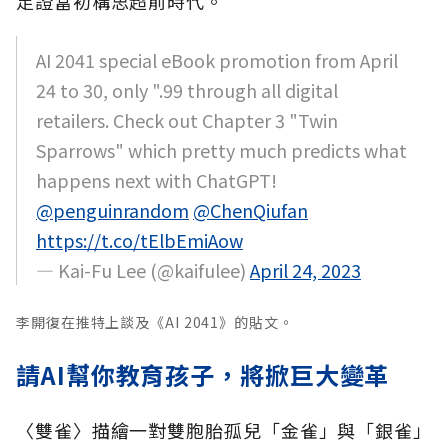
足證當初構思超前時代。
AI 2041 special eBook promotion from April
24 to 30, only ".99 through all digital
retailers. Check out Chapter 3 "Twin
Sparrows" which pretty much predicts what
happens next with ChatGPT!
@penguinrandom
@ChenQiufan
https://t.co/tElbEmiAow
— Kai-Fu Lee (@kaifulee)
April 24, 2023
李開復在推特上談及《AI 2041》的貼文。
請AI幫你教育孩子，將掀巨大變革
〈雙雀〉描繪一對雙胞胎孤兒「金雀」與「銀雀」