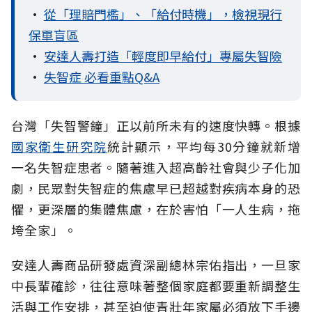
•
從「理賠門檻」、「給付時機」，檢視現行
保單盲區
•
安達人壽打造「輕度即早給付」專屬失智險
•
失智症 必看重點Q&A
台灣「失智警鐘」正以前所未有的速度快轉。根據
國家衛生研究院
統計顯示，平均每30分鐘就新增
一名失智症患者。隨著進入超高齡社會與少子化加
劇，民眾對失智症的焦慮早已超越對疾病本身的恐
懼，更深層的集體焦慮，在於害怕「一人生病，拖
垮全家」。
安達人壽商品研發處資深副總林宗佑指出，一旦家
中長輩確診，往往意味著整個家庭都要重新調整生
活與工作安排，甚至迫使青壯年家屬必須放下手邊