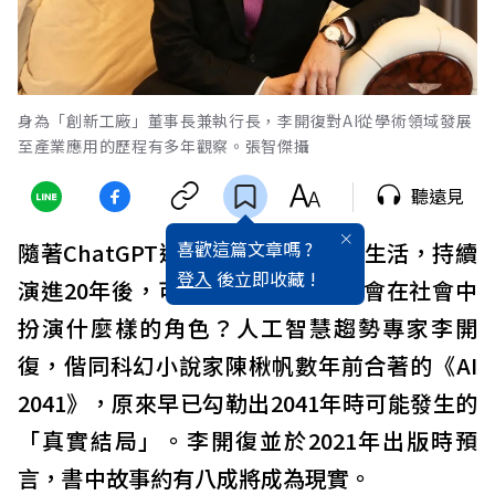
身為「創新工廠」董事長兼執行長，李開復對AI從學術領域發展
至產業應用的歷程有多年觀察。張智傑攝
聽遠見
喜歡這篇文章嗎 ?
隨著ChatGPT逐漸融入億名使用者生活，持續
登入
後立即收藏 !
演進20年後，可對話的「AI伙伴」會在社會中
扮演什麼樣的角色？人工智慧趨勢專家李開
復，偕同科幻小說家陳楸帆數年前合著的《AI
2041》，原來早已勾勒出2041年時可能發生的
「真實結局」。李開復並於2021年出版時預
言，書中故事約有八成將成為現實。