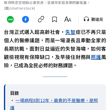
取得喘息空間與必要資源，並維持家庭長期照顧能量。
(圖/shutterstock)
聽遠見
台灣正式邁入超高齡社會，
失智
症已不再只是
個人的醫療議題，而是一場漫長且牽動全家的
長期抗戰。面對日益逼近的失智海嘯，如何客
觀檢視現有保障缺口，及早接住財務與
照護
風
險，已成為全民必修的財務課題。
目錄
•
一場病程8到12年，最貴的不是醫療，是照
護