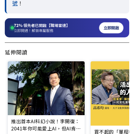
號
！
72%
領先者已開啟【職場雷達】
立即開啟
立即開通！解鎖專屬服務
延伸閱讀
推出首本AI科幻小說！李開復：
2041年你可能愛上AI，但AI肯定
買不起的「單程機