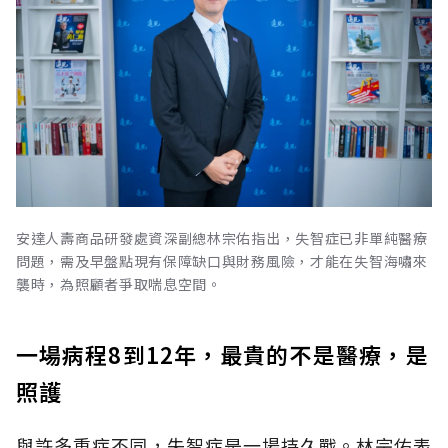
安達人壽商品研發處資深副總林宗佑指出，失智症已非單純醫療
問題，需及早盤點現有保障缺口與財務風險，才能在失智海嘯來
襲時，為照顧者爭取喘息空間。
一場病程8到12年，最貴的不是醫療，是
照護
與許多重症不同，失智症是一場持久戰。林宗佑表