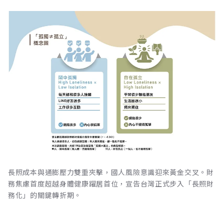
長照成本與通膨壓力雙重夾擊，國人風險意識迎來黃金交叉。財
務焦慮首度超越身體健康躍居首位，宣告台灣正式步入「長照財
務化」的關鍵轉折期。