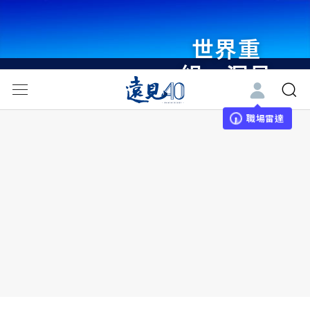
世界重
組・洞見
未來 與
世界領袖
職場雷達
同行