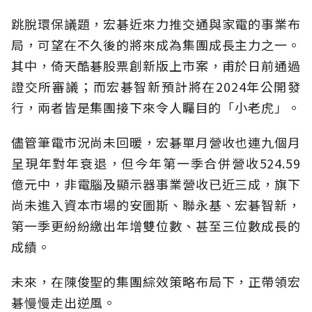
跳脫環保議題，宏碁近來力推交通與家電的事業布
局，可望在不久後的將來成為集團成長主力之一。
其中，倚天酷碁股票創新版上市案，甫於日前通過
證交所審議；而宏碁智新預計將在2024年公開發
行，兩者皆是集團接下來令人矚目的「小老虎」。
儘管筆電市況尚未回暖，宏碁單月營收也連九個月
呈現年對年衰退，但今年第一季合併營收524.59
億元中，非電腦及顯示器事業營收已近三成，旗下
尚未進入資本市場的安圖斯、聯永基、宏碁智新，
第一季更紛紛繳出年增雙位數、甚至三位數成長的
成績。
未來，在陳俊聖的集團綜效策略布局下，正帶領宏
碁慢慢走出逆風。