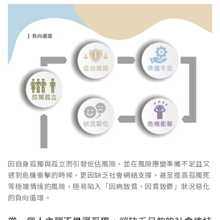
因自身孤獨與孤立而引發低估風險，並在風險應變準備不足且又
遇到危機衝擊的時候，更因缺乏社會網絡支撐，甚至提高孤獨死
等極端情境的風險，極易陷入「因病致貧、因貧致鬱」狀況惡化
的負向循環。