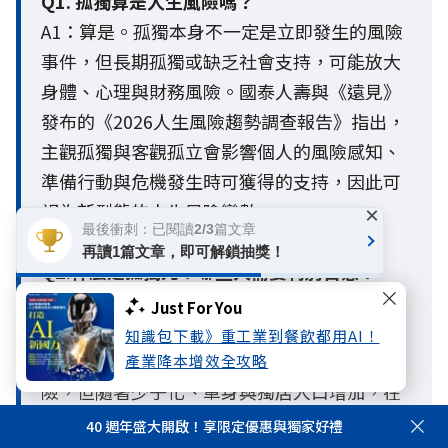
Q1. 孤獨算是人生風險嗎？
A1：算是。孤獨本身不一定是立即發生的風險
事件，但長期孤獨或缺乏社會支持，可能放大
身體、心理與財務風險。國泰人壽與《遠見》
發布的《2026人生風險趨勢調查報告》指出，
主觀孤獨與客觀孤立會影響個人的風險感知、
準備行動與危機發生時可獲得的支持，因此可
視為新型態的人生風險變數。
×
最後衝刺：已閱讀2/3篇文章
再讀1篇文章，即可解鎖抽獎！
Q2.什麼是孤獨死？哪些人需要特別留意？
A2：孤獨死通常是指一個人在缺乏親友關懷或
Just For You
社會支持的情況下獨自離世，且長時間未被發
知識包下載》重工業到餐飲都用AI！
現的情形。一般人常以為只有高齡者才有風
產業降本增效全攻略
險，但隨著少子化、單身與獨居人口增加，在
超高齡社會中，長期處於客觀孤立、社會連結
40 週年盛大開啟！享限定優惠與獨家好禮