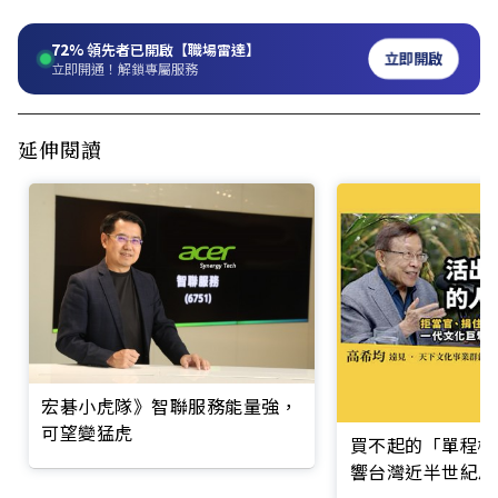
72%
領先者已開啟【職場雷達】
立即開啟
立即開通！解鎖專屬服務
延伸閱讀
宏碁小虎隊》智聯服務能量強，
可望變猛虎
買不起的「單程機
響台灣近半世紀思