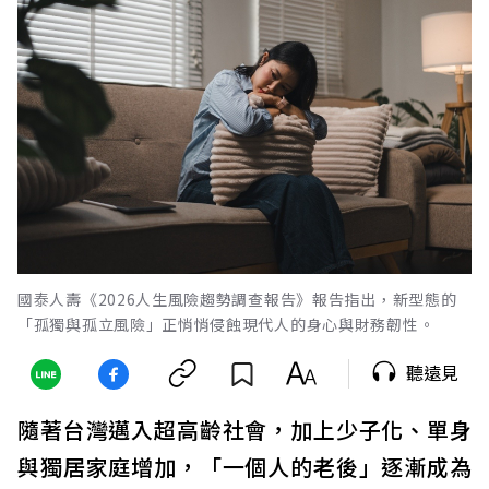
國泰人壽《2026人生風險趨勢調查報告》報告指出，新型態的
「孤獨與孤立風險」正悄悄侵蝕現代人的身心與財務韌性。
聽遠見
隨著台灣邁入超高齡社會，加上少子化、單身
與獨居家庭增加，「一個人的老後」逐漸成為