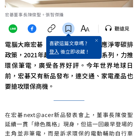
宏碁董事長陳俊聖。張智傑攝
聽遠見
喜歡這篇文章嗎 ?
電腦大廠宏碁（2353）近年積極響應淨零碳排
登入
後立即收藏 !
政策，2021年起展開新產品線Vero系列，力推
環保筆電，廣受各界好評。今年世界地球日
前，宏碁又有新品發布，連交通、家電產品也
要搶攻環保商機。
在宏碁next@acer新品發表會上，董事長陳俊聖
延續一貫「綠色風格」現身，但這一回最早登場的
主角並非筆電，而是訴求環保的電動輔助自行車