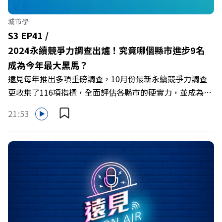
雜誌整合傳播部總經理葉陶聖 與談人／雙北世壯運辦公室
主任張勝傑 +++++ 訂《遠見》1年就能擁有時下最新流
城市學
行前開式行李箱 👉https://gvmkt.pse.is/6mkhvj
S3 EP41 /
+++++ 關注《遠見》更多的社群： LINE：
2024永續競爭力調查出爐！究竟哪個縣市進步9名
https://reurl.cc/A4ELQp IG：https://bit.ly/3AjBWNV
成為今年最大黑馬？
YT：https://bit.ly/38jNi9k FB：http://bit.ly/2mtgGoE
遠見每年推出多項重磅調查，10月份最新永續競爭力調查
Powered by Firstory Hosting
更收集了116項指標，全面評估各縣市的硬實力，並成為多
縣市施政的KPI。調查考量了直轄市與一般縣市的資源差
21:53
異，以公平方式排名，最後依13個面向的分榜及總榜揭曉
榜首。 本集【遠見ON AIR】邀請到遠見智庫總編輯李建
興，來分享今年遠見雜誌10月推出的2024永續競爭力調
查，深入解析表現突出的縣市，以及調查中新增的指標如何
影響總榜成績。 🔺 究竟誰是台灣最具硬實力的城市？ 🔺 調
查中13項分榜個別代表的意義？ 🔺 116項指標有哪些特別
的涵義？ 🔺 今年22縣市有哪些亮眼之處？ 主持人／遠見城
市學數位編輯兼助理記者張眞 與談人／遠見智庫總編輯李