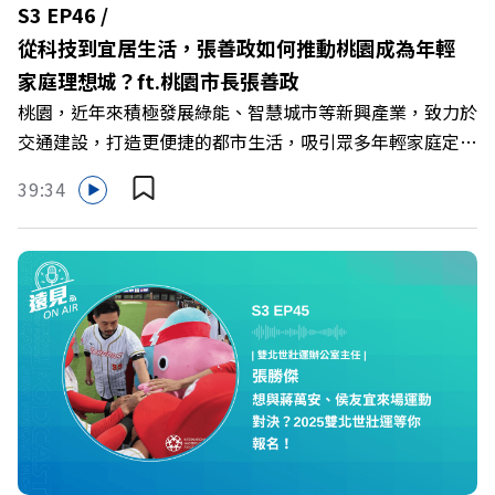
見》更多的社群： LINE：https://reurl.cc/A4ELQp IG：
S3 EP46 /
https://bit.ly/3AjBWNV YT：https://bit.ly/38jNi9k
從科技到宜居生活，張善政如何推動桃園成為年輕
FB：http://bit.ly/2mtgGoE Powered by Firstory
家庭理想城？ft.桃園市長張善政
Hosting
桃園，近年來積極發展綠能、智慧城市等新興產業，致力於
交通建設，打造更便捷的都市生活，吸引眾多年輕家庭定
居。這裡產業多元發展，成為全台工商業產值最高城市，並
39:34
注重提供優質的居住環境和教育資源，為年輕家庭創造良好
生活條件。 本集《遠見 ON AIR》邀請到桃園市長張善政，
帶我們深入探討桃園如何在高速成長的同時，兼顧綠色永續
與社會福祉。他分享了自己上任以來積極推動的幾大策略，
讓桃園不僅是工作、經濟繁榮的熱土，也是一個宜居且充滿
未來潛力的城市。 🔺 桃園如何扮演台灣科技發展的關鍵角
色？ 🔺 從科技重鎮到宜居城市，桃園的轉型之路? 🔺 如何
讓桃園成為台灣的「矽谷」，並吸引更多國際人才？ 🔺 張
善政市長如何平衡經濟發展和環境保護？ 主持人／遠見智
庫總編輯李建興 與談人／桃園市長張善政 +++++ 訂《遠