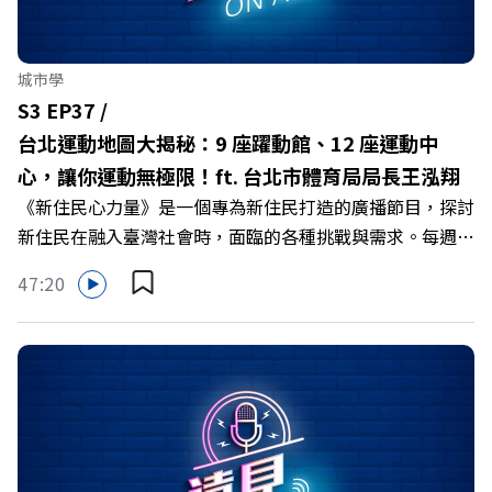
建興 +++++ 旅行，是人生中場的解藥！ 下一場旅行這樣
做可以更精采 👉https://gvmkt.pse.is/6h8kn9 +++++ 關
注《遠見》更多的社群： LINE：https://reurl.cc/A4ELQp
城市學
IG：https://bit.ly/3AjBWNV YT：
S3 EP37 /
https://bit.ly/38jNi9k FB：http://bit.ly/2mtgGoE
台北運動地圖大揭秘：9 座躍動館、12 座運動中
Powered by Firstory Hosting
心，讓你運動無極限！ft. 台北市體育局局長王泓翔
《新住民心力量》是一個專為新住民打造的廣播節目，探討
新住民在融入臺灣社會時，面臨的各種挑戰與需求。每週
五、週六下午2點FM104.9頻道播出；每週六、週日，Rti央
47:20
廣官網及各大Podcasts平台不限時間收聽
https://fstry.pse.is/6lmxw9 —— 以上為 Firstory Podcast
廣告 —— 臺北躍動館開工打造親子運動空間！運動竟然能
抽Gogoro和iPhone 15 pro？ 台北市身為全台首都，運動
人口不但是六都第1名，更是全台最早成立體育處的縣市，
在推動體育方面，具備前瞻性與全民性，未來也計畫興建9
座台北躍動館，推動多元運動項目和AI技術，並且與12座國