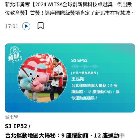
新北市勇奪【2024 WITSA全球創新與科技卓越獎—傑出數
國良、管理師吳孟翰
位教育獎】首獎！這座國際級獎項肯定了新北市在智慧城市
發展上的努力，尤其是其完善的資安防護系統。 本集【遠
17:01
見ON AIR】邀請新北市政府資訊中心專家，深入剖析新北
市如何打造全方位資安聯防，面對龐大人口與日益精進的駭
客攻擊，他們運用哪些策略讓城市數位治理更安全可靠？
從線上課程到整合平台，聽專家揭秘新北市的資安防禦秘
訣，讓你了解智慧城市發展背後的關鍵挑戰與成功經驗！
🔺建構全方位資安聯防系統：新北市政府積極建構全方位的
資安聯防系統，以抵禦日益複雜的網路威脅 🔺縱深防禦機
制與24小時監控：平台採用縱深防禦策略，串聯各單位設
備，並建立24小時監控機制，即時偵測並回應安全事件 🔺
線上資安教育訓練：透過線上課程，提升市府員工的資安意
識與專業能力，強化內部防禦 🔺獲得國際獎項肯定：新北
城市學
市資安整合平台獲得2024 WITSA 全球創新與科技卓越獎—
S3 EP52 /
傑出數位教育獎首獎，獲得國際肯定 🔺持續精進平台功能
台北運動地圖大揭秘：9 座躍動館、12 座運動中
與建構資安生態系統：未來將持續改善平台功能，並建構一