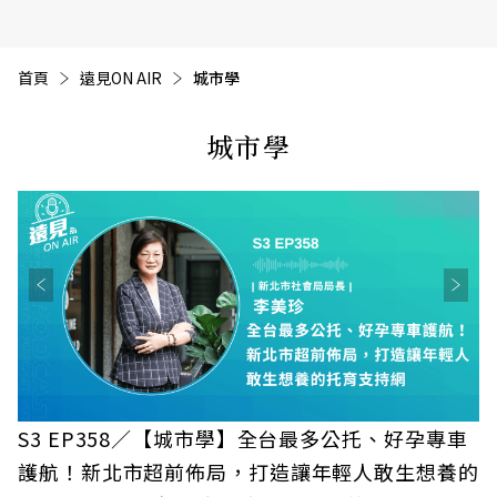
首頁
遠見ON AIR
目前頁面：
城市學
城市學
S3 EP358／【城市學】全台最多公托、好孕專車
護航！新北市超前佈局，打造讓年輕人敢生想養的