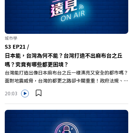
煌奇、雙北市長與多位棒球好手都將一同參賽！ 🔺 運動賽
事結合觀光，提供多項旅遊路線及優惠！ 🔺 世壯運主題曲
《敬夢想》強調夢想，展現熱情活力！ 主持人／遠見雜誌
整合傳播部總經理葉陶聖 與談人／雙北世壯運辦公室主任
張勝傑 +++++ 旅行，是人生中場的解藥！ 下一場旅行這
城市學
樣做可以更精采 👉https://gvmkt.pse.is/6h8kn9 +++++
S3 EP21 /
關注《遠見》更多的社群： LINE：
日本能，台灣為何不能？台灣打造不出麻布台之丘
https://reurl.cc/A4ELQp IG：https://bit.ly/3AjBWNV
嗎？究竟有哪些都更困境？
YT：https://bit.ly/38jNi9k FB：http://bit.ly/2mtgGoE
台灣能打造出像日本麻布台之丘一樣漂亮又安全的都市嗎？
Powered by Firstory Hosting
面對地震威脅，台灣的都更之路卻卡關重重！政府法規、開
發商利益、民眾觀念，每一方都扮演著關鍵角色。 本集
20:03
【遠見ON AIR】，邀請遠見雜誌記者陳品融，帶你直擊日
本都市更新成功案例，剖析台灣都更的困境與挑戰。 🔺麻
布台之丘證明政府、開發商和民眾三方共創的重要性 🔺台
灣都更仍停留「一坪換一坪」觀念，缺乏對城市整體利益考
量 🔺台灣面臨地震威脅都更刻不容緩，但現行法規限制