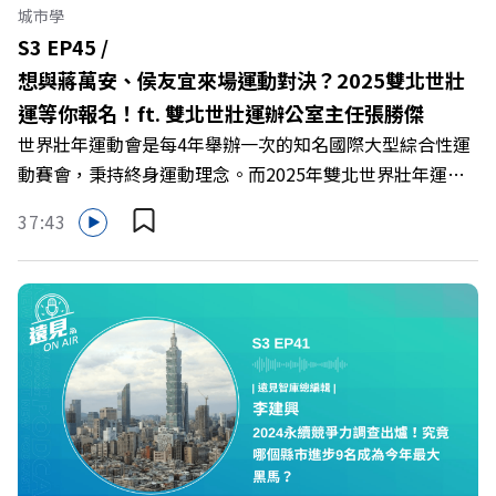
見》1年就能擁有時下最新流行前開式行李箱 👉
城市學
https://gvmkt.pse.is/6mkhvj +++++ 關注《遠見》更多
S3 EP45 /
的社群： LINE：https://reurl.cc/A4ELQp IG：
想與蔣萬安、侯友宜來場運動對決？2025雙北世壯
https://bit.ly/3AjBWNV YT：https://bit.ly/38jNi9k
運等你報名！ft. 雙北世壯運辦公室主任張勝傑
FB：http://bit.ly/2mtgGoE Powered by Firstory
世界壯年運動會是每4年舉辦一次的知名國際大型綜合性運
Hosting
動賽會，秉持終身運動理念。而2025年雙北世界壯年運動
會是亞洲首次獲得主辦機會，總共有35項運動項目，預計
37:43
參賽人數將達到3萬人，有望成為歷年規模最大的壯年運動
會。 本集【遠見ON AIR】邀請到雙北世壯運辦公室主任
張勝傑，分享世壯運的起源以及由台灣主辦的原因。深入介
紹前期的籌備工作，並提到政府提供上百場訓練營，鼓勵民
眾參與，推廣「終身運動」的理念。 🔺 「全民運動」、
「終身運動」理念，強調挑戰自我而非單純追求獎牌 🔺 歌
手蕭煌奇、雙北市長與多位棒球好手都將一同參賽！ 🔺 運
動賽事結合觀光，提供多項旅遊路線及優惠！ 🔺 世壯運主
題曲《敬夢想》強調夢想，展現熱情活力！ 主持人／遠見