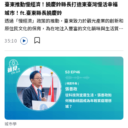
臺東推動慢經濟！饒慶鈴縣長打造東臺灣慢活幸福
的社群： LINE：https://reurl.cc/A4ELQp IG：
城市！ft.臺東縣長饒慶鈴
https://bit.ly/3AjBWNV YT：https://bit.ly/38jNi9k
透過「慢經濟」政策的推動，臺東致力於觀光產業的創新和
FB：http://bit.ly/2mtgGoE Powered by Firstory
原住民文化的保育，為在地注入豐富的文化韻味與生活質
Hosting
感。從在地資源的細膩運用到自然景觀的永續維護，饒慶鈴
35:10
縣長一步步引導臺東轉型，讓這座城市逐漸成為充滿活力的
宜居之地。 本集【遠見ON AIR】邀請到臺東縣長饒慶鈴，
分享她如何打造臺東獨特的慢經濟模式，以及她在觀光產業
發展、原住民文化保育以及青年創業方面上的努 力。 🔺臺
東的慢經濟模式，讓「慢」成為一種生活態度？ 🔺臺東的
觀光產業轉型，如何讓觀光客體驗臺東的獨特魅力？ 🔺原
住民文化保育，是臺東的特色，更是不可或缺的資產！ 🔺
在慢經濟的基礎上，如何吸引企業和人才落腳臺東？ 主持
人／遠見智庫總編輯李建興 與談人／臺東縣長饒慶鈴
+++++ 訂《遠見》1年就能擁有時下最新流行前開式行李
箱 👉https://gvmkt.pse.is/6mkhvj +++++ 關注《遠
城市學