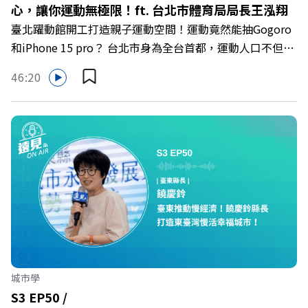
心，讓你運動無極限！ft. 台北市體育局局長王泓翔
個涵蓋管理、技術和認知教育等面向的資安生態系統，以更
臺北躍動館開工打造親子運動空間！運動竟然能抽Gogoro
有效率地防範資安威脅 主持人／遠見雜誌整合傳播部總經
和iPhone 15 pro？ 台北市身為全台首都，運動人口不但是
理葉陶聖 與談人／新北市政府資訊中心資通管理科科長羅
六都第1名，更是全台最早成立體育處的縣市，在推動體育
國良、管理師吳孟翰 +++++ 【新北市政府廣告】 +++++
46:20
方面，具備前瞻性與全民性，未來也計畫興建9座台北躍動
訂《遠見》1年就能擁有時下最新流行前開式行李箱 👉
館，推動多元運動項目和AI技術，並且與12座國民運動中心
https://gvmkt.pse.is/6mkhvj +++++ 關注《遠見》更多
打造更完善的台北市運動地圖。 本集【遠見 ON AIR】邀請
的社群： LINE：https://reurl.cc/A4ELQp IG：
到台北市體育局局長王泓翔，來分享台北市在體育領域的領
https://bit.ly/3AjBWNV YT：https://bit.ly/38jNi9k
先策略及獨特之處，並鼓勵市民透過參與運動，展現台灣的
FB：http://bit.ly/2mtgGoE Powered by Firstory
活力，讓世界看見台灣的體育精神。 🔺 台北市連霸運動城
Hosting
市第1名，用心推廣全民運動！ 🔺 計劃興建9座躍動館！增
設多元運動設施與AI技術 🔺 聯合私營運動館，推動「臺北
樂運動」計畫！ 🔺 2025亞洲首屆世界壯年運動會！ 🔺 重
視選手培育，提供訓練輔助金！ 主持人／遠見智庫總編輯
李建興 與談人／台北市體育局局長王泓翔 +++++ 訂《遠
城市學
見》1年就能擁有時下最新流行前開式行李箱 👉
S3 EP50 /
https://gvmkt.pse.is/6mkhvj +++++ 關注《遠見》更多