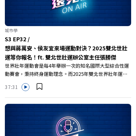
民運動中心打造更完善的台北市運動地圖。 本集【遠見 ON
AIR】邀請到台北市體育局局長王泓翔，來分享台北市在體
育領域的領先策略及獨特之處，並鼓勵市民透過參與運動，
展現台灣的活力，讓世界看見台灣的體育精神。 🔺 台北市
城市學
連霸運動城市第1名，用心推廣全民運動！ 🔺 計劃興建9座
S3 EP32 /
躍動館！增設多元運動設施與AI技術 🔺 聯合私營運動館，
想與蔣萬安、侯友宜來場運動對決？2025雙北世壯
推動「臺北樂運動」計畫！ 🔺 2025亞洲首屆世界壯年運動
運等你報名！ft. 雙北世壯運辦公室主任張勝傑
會！ 🔺 重視選手培育，提供訓練輔助金！ 主持人／遠見智
世界壯年運動會是每4年舉辦一次的知名國際大型綜合性運
庫總編輯李建興 與談人／台北市體育局局長王泓翔 +++++
動賽會，秉持終身運動理念。而2025年雙北世界壯年運動
旅行，是人生中場的解藥！ 下一場旅行這樣做可以更精采
會是亞洲首次獲得主辦機會，總共有35項運動項目，預計
👉https://gvmkt.pse.is/6h8kn9 +++++ 關注《遠見》更
37:31
參賽人數將達到3萬人，有望成為歷年規模最大的壯年運動
多的社群： LINE：https://reurl.cc/A4ELQp IG：
會。 本集【遠見ON AIR】邀請到雙北世壯運辦公室主任張
https://bit.ly/3AjBWNV YT：https://bit.ly/38jNi9k
勝傑，分享世壯運的起源以及由台灣主辦的原因。深入介紹
FB：http://bit.ly/2mtgGoE Powered by Firstory
前期的籌備工作，並提到政府提供上百場訓練營，鼓勵民眾
Hosting
參與，推廣「終身運動」的理念。 🔺 「全民運動」、「終
身運動」理念，強調挑戰自我而非單純追求獎牌 🔺 歌手蕭