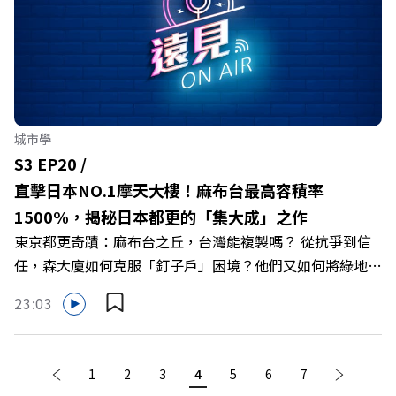
多，都更難以推動 🔺危老條例雖有亮眼成績，卻可能造成
城市東拼西湊，不利於整體發展 主持人／遠見雜誌總編輯
林讓均 與談人／遠見雜誌記者陳品融 +++++ 旅行，是人
生中場的解藥！ 下一場旅行這樣做可以更精采 👉
https://gvmkt.pse.is/6h8kn9 +++++ 關注《遠見》更多的
社群： LINE：https://reurl.cc/A4ELQp IG：
城市學
https://bit.ly/3AjBWNV YT：https://bit.ly/38jNi9k
S3 EP20 /
FB：http://bit.ly/2mtgGoE Powered by Firstory
直擊日本NO.1摩天大樓！麻布台最高容積率
Hosting
1500%，揭秘日本都更的「集大成」之作
東京都更奇蹟：麻布台之丘，台灣能複製嗎？ 從抗爭到信
任，森大廈如何克服「釘子戶」困境？他們又如何將綠地融
入都更計畫，打造一座都市中的綠洲？ 本集【遠見ON
23:03
AIR】還會帶你走進TeamLab數位美術館，感受科技與藝術
的融合，以及探索Aman 集團的姊妹飯店 Janu，感受身心
靈的放鬆。 更重要的是，我們將反思台灣的都更困境，並
page
1
2
3
4
You're on page
5
6
7
page
與日本經驗做比較，一起思考：台灣難道打造不出我們的