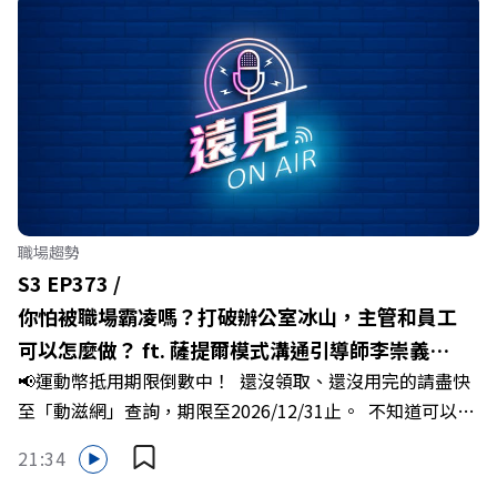
職場趨勢
S3 EP373 /
你怕被職場霸凌嗎？打破辦公室冰山，主管和員工
可以怎麼做？ ft. 薩提爾模式溝通引導師李崇義、
📢運動幣抵用期限倒數中！ 還沒領取、還沒用完的請盡快
謝佳芸
至「動滋網」查詢，期限至2026/12/31止。 不知道可以在
哪裡使用嗎？ 上「動滋網」【合作店家】專區，全台五千
21:34
多家合作業者任你選，馬上來找適用地點！ ➡️