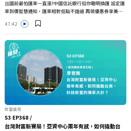
出國前最怕匯率一直漲?中國信託銀行挺你聰明換匯 設定匯
率到價智慧通知，匯率相對低點不錯過 再領優惠券享美金
最高減3分等優惠 立即設定： https://fstry.pse.is/9d7lr7
47:42
投資外幣如幣別轉換可能產生匯兌損失，應評估涉及自身情
況審慎投資。 完整注意事項詳見網站資訊。 —— 以上為
Firstory Podcast 廣告 —— 在永續減碳、綠色消費與友善
職場的變革浪潮下，傳統大流量、高耗能的百貨零售業該如
何轉型突圍？ 本集《遠見ON AIR》邀請到遠東SOGO百貨
董事長黃晴雯，帶你解析遠東SOGO如何透過戰略布局，打
造出兼顧企業獲利與社會共好的綠色零售新契機！ 🔺如何
從單純百貨專櫃轉型為有溫度的利他平台？ 🔺最難節能的
零售業如何落實「EP100」能效倍增計畫？ 🔺成功推動育
嬰留停、男同仁樂意成家！驚豔業界的「生育代理人制度」
🔺最有人情味的文化橋梁！從社會創新到經典「日本展」的
財富遠見
共好實踐 主持人／遠見雜誌副社長兼遠見智庫總編輯 李建
S3 EP368 /
興 與談人／遠東SOGO百貨董事長 黃晴雯 +++++ 🫧清除腦
台灣財富新賽局！亞資中心兩年有感，如何撬動台
袋的盲點，也順手理清生活的雜亂。 點開看質感養成術>>