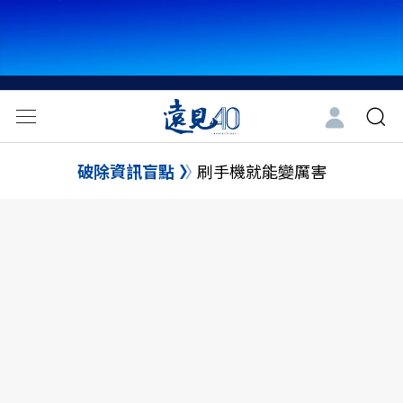
破除資訊盲點
刷手機就能變厲害