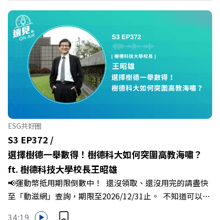
https://fstry.pse.is/9epct2 —— 以上為 FMTaiwan 與
Firstory Podcast 廣告 —— 你常在職場中感到焦慮、害怕
犯錯，甚至覺得自己正遭受不友善的對待或霸凌嗎？當工作
中的人際摩擦、怕輸怕失敗的緊繃感成為日常，我們不能只
是委屈討好或一味逃避，更需要學會看透人際互動底層的
「職場冰山」。 本集《遠見 ON AIR》邀請到薩提爾模式溝
通引導師、天下文化新書《透視職場冰山》作者李崇義與謝
佳芸老師，帶你透過「冰山理論」拆解職場上的對立與衝
突，學會用「好奇」代替「批判」。即使在變動快速的AI時
代，也能幫自己打造不被成敗輕易定義的強韌自我。 🔺 職
ESG共好圈
場衝突與霸凌從何而來？🔺 如何用「冰山對話」看穿主管
S3 EP372 /
焦慮，將對立化為合作？🔺 怎麼做到「好奇少一點、批判
選擇樹德一舉數得！樹德科大如何突圍高教海嘯？
少一點」？🔺 面對AI時代的職涯焦慮，如何把自我價值打
ft. 樹德科技大學校長王昭雄
分權拿回手裡？ +++++📓《透視職場冰山》新書介紹
📢運動幣抵用期限倒數中！ 還沒領取、還沒用完的請盡快
>>>https://bookzone.cwgv.com.tw/book/BWL108🎂歡
至「動滋網」查詢，期限至2026/12/31止。 不知道可以在
慶遠見40歲生日！手速搶下破天荒的獨家優惠
哪裡使用嗎？ 上「動滋網」【合作店家】專區，全台五千
>>>https://gvmkt.pse.is/9e5pbz✨關注《遠見》更多的社
34:19