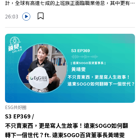
計，全球有高達七成的上班族正面臨職業倦怠，其中更有三
成默默承受著「沉默的倦怠」。當主管的期待、同儕的競爭
26:03
與承上啟下的壓力成為日常，身在職場的我們該如何停止無
止境的自我懷疑，在人際風暴中找回安頓內心的力量？ 本
集《遠見ON AIR》邀請新書《透視職場冰山》作者、薩提
爾模式溝通引導師李崇義與謝佳芸，教你如何看穿職場底層
的應對姿態，以及在緊湊的職場節奏中，修煉安頓心法！
🔺你的自我價值，難道只能由考績和主管來決定？ 🔺你或
你的同事，正在用哪種「不一致」的姿態應對壓力？ 🔺如
何在中高壓的「三明治主管」困境中全身而退？ 主持人／
遠見雜誌總編輯 林讓均 與談人／薩提爾模式溝通引導師、
作者 李崇義、謝佳芸 +++++ 🫧清除腦袋的盲點，也順手理
清生活的雜亂。 點開看質感養成術>>
ESG共好圈
https://gvmkt.pse.is/9al3px ✨關注《遠見》更多的社群：
S3 EP369 /
LINE：https://reurl.cc/A4ELQp IG：
不只賣東西，更是寫人生故事！遠東SOGO如何翻
https://bit.ly/3AjBWNV YT：https://bit.ly/38jNi9k
轉下一個世代？ft. 遠東SOGO百貨董事長黃晴雯
Powered by Firstory Hosting