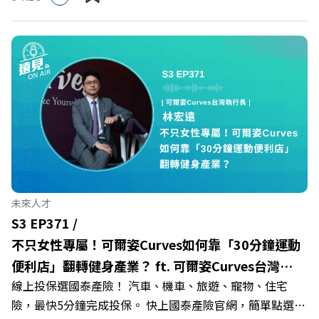
多家合作業者任你選，馬上來找適用地點！ ➡️
群：LINE：https://reurl.cc/A4ELQpIG：
https://fstry.pse.is/9epct2 —— 以上為 FMTaiwan 與
https://bit.ly/3AjBWNVYT：https://bit.ly/38jNi9k
Firstory Podcast 廣告 —— 在少子化浪潮、私校面臨退場
Powered by Firstory Hosting
海嘯的嚴峻考驗下，南台灣的技職學校該如何轉型突圍？
本集《遠見ON AIR》邀請到樹德科技大學校長王昭雄，帶
你解析樹德科大如何打造出兼顧學校永續發展與地方創生的
技職教育新典範！ 🔺如何從「傳統私校」轉型為「產學無
縫接軌者」？ 🔺AI如何深度賦能設計與人文學科學群？ 🔺
首創「菲律賓半導體專班」！驚豔科技界的國際精準育才
🔺一舉拿下4大USR專案！深耕地方的溫暖社會責任平台 主
持人／遠見雜誌副社長兼遠見智庫總編輯 李建興 與談人／
未來人才
樹德科技大學校長 王昭雄 +++++ 🎂歡慶遠見40歲生日！手
S3 EP371 /
速搶下破天荒的獨家優惠
不只女性專屬！可爾姿Curves如何靠「30分鐘運動
>>>https://gvmkt.pse.is/9e5pbz ✨關注《遠見》更多的社
便利店」翻轉健身產業？ ft. 可爾姿Curves台灣執
群： LINE：https://reurl.cc/A4ELQp IG：
線上投保選國泰產險！ 汽車、機車、旅遊、寵物、住宅
行長林宏遠
https://bit.ly/3AjBWNV YT：https://bit.ly/38jNi9k
險，最快5分鐘完成投保。 快上國泰產險官網，簡單點選，
Powered by Firstory Hosting