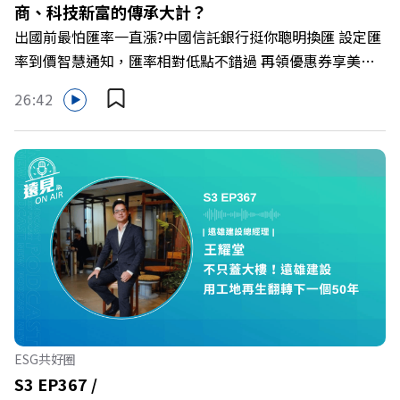
商、科技新富的傳承大計？
https://gvmkt.pse.is/9al3px ✨關注《遠見》更多的社群：
出國前最怕匯率一直漲?中國信託銀行挺你聰明換匯 設定匯
LINE：https://reurl.cc/A4ELQp IG：
率到價智慧通知，匯率相對低點不錯過 再領優惠券享美金
https://bit.ly/3AjBWNV YT：https://bit.ly/38jNi9k
最高減3分等優惠 立即設定： https://fstry.pse.is/9d7lr7
Powered by Firstory Hosting
26:42
投資外幣如幣別轉換可能產生匯兌損失，應評估涉及自身情
況審慎投資。 完整注意事項詳見網站資訊。 —— 以上為
Firstory Podcast 廣告 —— 如果有一天，台灣成為亞洲新
一代的財富調度與資產管理重鎮，你的資產配置會怎麼變？
在政府力推「亞洲資產管理中心」政策、高雄專區成立滿週
年的關鍵時刻，台灣的投信、信託與財富管理業務，正迎來
史詩級的法規鬆綁與資金浪潮。 本集《遠見ON AIR》邀請
到遠見資深主編廖君雅，帶你解析這場台灣史上最大規模的
財富版圖重組。 🔺資產管理大躍進！台灣憑什麼挑戰亞太
金融重鎮？ 🔺不只是口號！主動式ETF與被動平衡型ETF如
何引爆市場？ 🔺打破「富不過三代」魔咒，如何靠信託鬆
ESG共好圈
綁落實百年傳承？ 🔺高雄專區滿一週年！如何打造在地財
S3 EP367 /
富生態系？ 主持人／遠見雜誌總編輯 林讓均 與談人／遠見