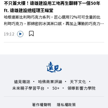
不只蓋大樓！遠雄建設用工地再生翻轉下一個50年
雜誌資深主編 廖君雅 +++++ 💰更多專題導覽
ft. 遠雄建設總經理王耀堂
>>https://www.gvm.com.tw/topic/2355 🫧清除腦袋的盲
哈根達斯比利時巧克力系列，匠心選用72%可可含量的比
點，也順手理清生活的雜亂。 點開看質感養成術>>
利時巧克力，那綿密的冰淇淋口感，再加上薄脆的巧克力脆
https://gvmkt.pse.is/9al3px ✨關注《遠見》更多的社群：
片，苦甜交織，完美呈現黑巧克力的濃郁香醇，是專屬成熟
LINE：https://reurl.cc/A4ELQp IG：
19:12
大人系的奢華風味。 https://fstry.pse.is/9byecv —— 以上
https://bit.ly/3AjBWNV YT：https://bit.ly/38jNi9k
為 Firstory Podcast 廣告 —— 在氣候變遷、淨零轉型與高
Powered by Firstory Hosting
碳排高污染的營建巨浪下，傳統以地段與價格為尊的建築業
該如何轉型突圍？如何跳脫傳統買地蓋樓的既定框架，在未
來建築中大放異彩？ 本集《遠見ON AIR》邀請到遠雄建設
總經理王耀堂，帶你解析遠雄如何打造出兼顧品牌信任與環
境共好的綠色營建新契機！ 🔺營建巨頭的下一個50年！如
遠見雜誌
哈佛商業評論
天下文化
何轉型為長期品牌信任？ 🔺滿意度不到二成的「垃圾總
未來親子學習平台
50+
領導影響力學院
部」？空間改造如何徹底翻轉企業DNA 🔺當循環建材走向
精緻化！24樓高滿意度的「永續美學」實踐 🔺改寫建材生
命週期！將「都市礦」導入住宅公設與未來生活 主持人／
著作權聲明
隱私權政策
遠見雜誌副社長兼遠見智庫總編輯 李建興 與談人／遠雄建