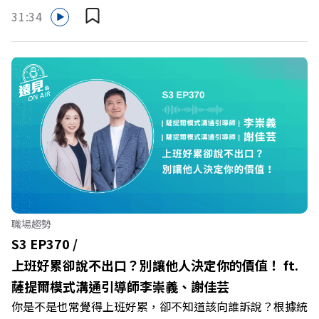
保障立即到位！ https://fstry.pse.is/9eddvv —— 以上為
31:34
Firstory Podcast 廣告 —— 在健康意識抬頭、健身產業百
家爭鳴的激烈浪潮下，傳統的健身房該如何轉型突圍？ 本
集《遠見ON AIR》邀請到可爾姿Curves台灣執行長林宏
遠，帶你解析可爾姿如何打造出兼顧健康生活與女力創業的
健身新契機！ 🔺如何從「傳統大型健身房」轉型為「社區
運動便利店」？ 🔺運動如何落實最貼心的「女性專屬、零
壓力」空間？ 🔺對抗肌少症、預防高齡化！驚豔醫學界的
「社會處方」 🔺超高加盟成功率！為無數女性圓夢的「女
力互助與微型創業平台」 主持人／遠見雜誌副社長兼遠見
智庫總編輯 李建興 與談人／可爾姿Curves台灣執行長 林宏
遠 +++++ 🫧清除腦袋的盲點，也順手理清生活的雜亂。 點
職場趨勢
開看質感養成術>> https://gvmkt.pse.is/9al3px ✨關注
S3 EP370 /
《遠見》更多的社群： LINE：https://reurl.cc/A4ELQp
上班好累卻說不出口？別讓他人決定你的價值！ ft.
IG：https://bit.ly/3AjBWNV YT：https://bit.ly/38jNi9k
薩提爾模式溝通引導師李崇義、謝佳芸
Powered by Firstory Hosting
你是不是也常覺得上班好累，卻不知道該向誰訴說？根據統