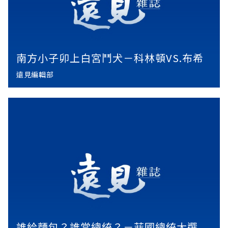
南方小子卯上白宮鬥犬－科林頓VS.布希
遠見編輯部
誰給麵包？誰當總統？－菲國總統大選