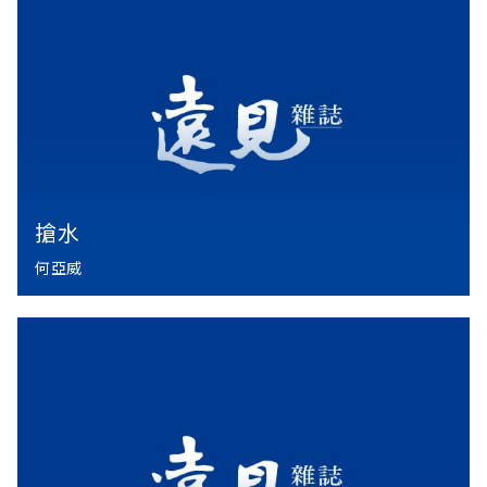
搶水
何亞威