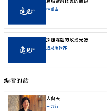
克服當前修憲的瓶頸
林垂宙
探照媒體的政治光譜
遠見編輯部
編者的話
人與天
王力行