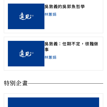
吳敦義的吳郭魚哲學
林蕙娟
吳敦義：任期不定，很難做
事
林蕙娟
特別企畫