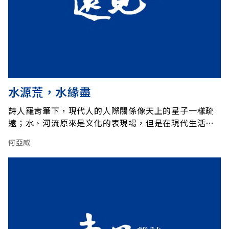
水源荒，水緣盡
詩人羅肯筆下，現代人的人際關係像天上的星子一樣疏
遠；水、河流原來是文化的表現場，但是在現代生活
中，人和水越離越遠。環河快速道路沿淡水河興建，是
何亞威
連接台北西隨和北區的重要外環道路，右彎左拐之餘，
六公尺高的水泥堤防常常迎面撞來，台北人和淡水河的
關係就此畫上句點。 自來水文化中研院民族所研究員蕭
新煌從調查