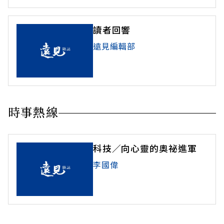
讀者回響
遠見編輯部
時事熱線
科技／向心靈的奧祕進軍
李國偉