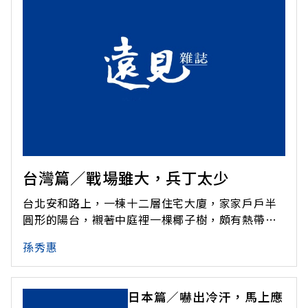
台灣篇／戰場雖大，兵丁太少
台北安和路上，一棟十二層住宅大廈，家家戶戶半
圓形的陽台，襯著中庭裡一棵椰子樹，頗有熱帶的
風情。它看起來只是普通的大樓，但幾乎少有人知
孫秀惠
道，經過設計的半圓形陽台，可降低室溫，為用戶
減少開冷氣的機會，夏季時每個月可節省一二%的
電力。這只是個小例子。節電，在台灣是剛起步而
日本篇／嚇出冷汗，馬上應
又沒有聲音的事業；許多有效的簡易節電