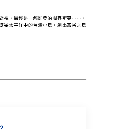
對視，層經是一觸即發的閩客衝突……，
婆娑太平洋中的台灣小島，創出富裕之島
？