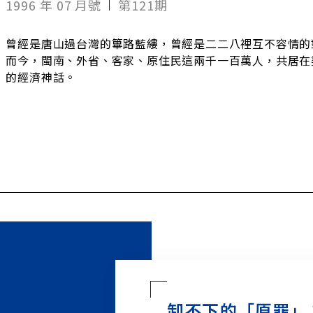
1996 年 07 月號
第121期
曾經是唐山過台灣的篳路藍縷，曾經是二二八裡互不容情的
而今，閩南、外省、客家、原住民這兩千一百萬人，共居在
的經濟神話。
卸不下的「原罪」