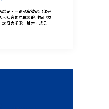
落感是，一眼就會被認出你是
漢人社會對原住民的刻板印象
一定很會唱歌、跳舞，或是愛
開部落到平地念書，就常常有
的不會啊。在漢人社會裡，我
樣，只能默默承受。長大以後