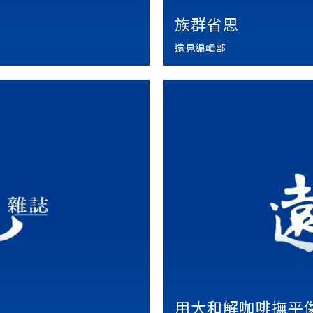
族群省思
遠見編輯部
用大和解咖啡撫平