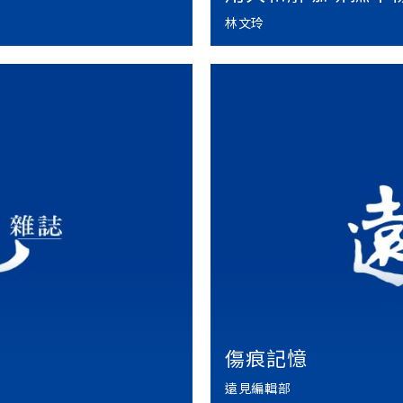
林文玲
傷痕記憶
遠見編輯部