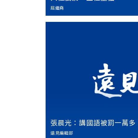
屈繼堯
張晨光：講國語被罰一萬多
遠見編輯部