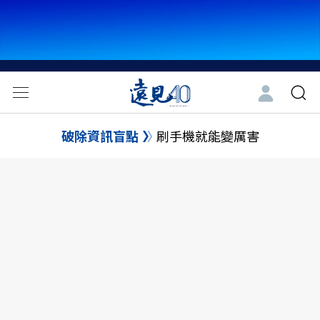
破除資訊盲點
刷手機就能變厲害