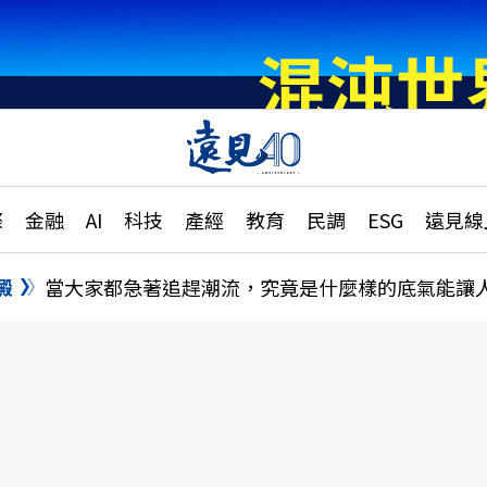
章
特輯
文章
大學升學、職涯攻略
遠
際
金融
AI
科技
產經
教育
民調
ESG
遠見線
國際
更
縣市施政調查全解析
金融
單
民調
澱
當大家都急著追趕潮流，究竟是什麼樣的底氣能讓
產經
電
好享生活
獨
專欄