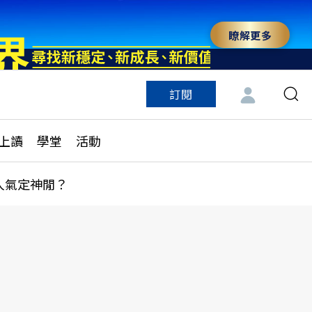
瞭解更多
訂閱
特色頻道
訂閱
見線上讀
ESG遠見
上讀
學堂
活動
多訂閱方案
城市學
刊購買
健康遠見
人氣定神閒？
子報訂閱
華人精英論壇
享知識包
領導影響力學院