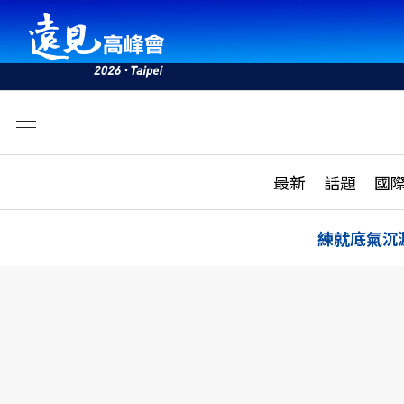
文
最新
最新
話題
國
雜誌目錄
活動
話題
AI
練就底氣沉
學堂
專題報導
科技
教育
遠見ON AIR
影音
合作