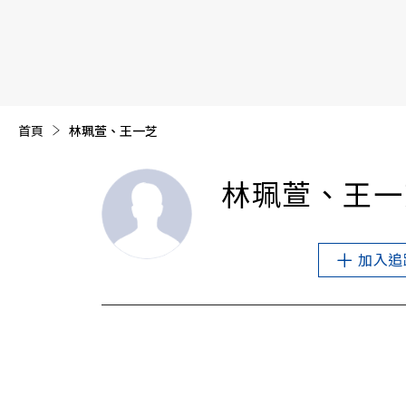
【遠見40週年慶】訂《遠見》贈實用家電3選1+暢銷好
首頁
目前頁面：
林珮萱、王一芝
林珮萱、王一
加入追