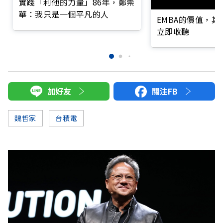
實踐「利他的力量」86年，鄭崇
華：我只是一個平凡的人
EMBA的價值，
立即收聽
加好友
關注FB
魏哲家
台積電