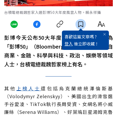
台積電總裁魏哲家入選彭博50大年度風雲人物。賴永祥攝
喜歡這篇文章嗎 ?
彭博今天公布50大年度風雲人物，這項名為
登入
後立即收藏 !
「彭博50」（Bloomberg 50）的名單涵蓋來自
商業、金融、科學與科技、政治、娛樂等領域
人士，台積電總裁魏哲家榜上有名。
其他
上榜人士
還包括烏克蘭總統澤倫斯基
（Volodymyr Zelenskyy）、美國出生的滑雪選
手谷愛凌、TikTok執行長周受資、女網名將小威
廉絲（Serena Williams）、好萊塢巨星湯姆克魯