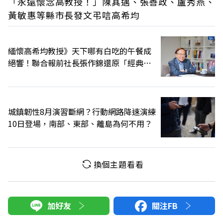
「永遠懷念高教授！」陳其邁、張善政、盧秀燕、
黃敏惠等縣市長發文弔唁高希均
緬懷高希均教授》天下哪有白吃的午餐成
絕響！聯合報前社長張作錦還原「經典名
言」由來
城鎮韌性8月演習斷網？行動網路降速演練
10日登場，南部、東部、離島為何不用？
換個主題看看
加好友
關注FB