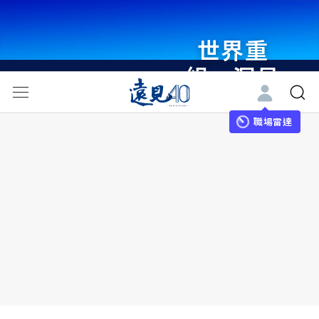
世界重
組・洞見
未來 與
世界領袖
職場雷達
同行