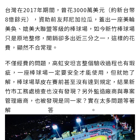
台灣
在2017年期間，曾花3000萬美元（約新台幣
8億餘元），資助前
友邦
尼加拉瓜，蓋出一座美輪
美奐、媲美大聯盟等級的
棒球場，如今新竹棒球場
只是原地整修
，
開銷卻多出
近
三分之一，這樣的花
費
，
顯然不合常理
。
不僅
經費
的
問題，高虹安坦言整個驗收過程也有瑕
疵，
一座棒球場一定要安全才能使用，但就她了
解，棒球場草皮在賽前甚至沒有達到規定，結果新
竹市工務處檢查也沒有發現
？
另外監造廠商與專案
管理廠商，也被發現是同一家？實在太多問題等著
解答
。