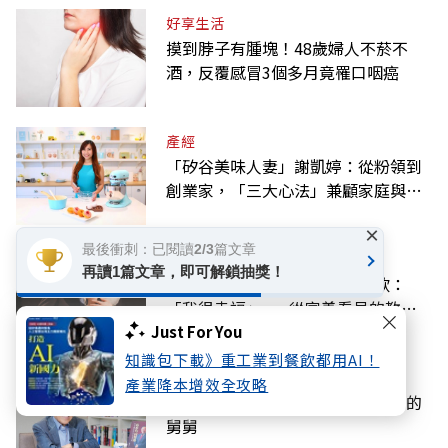
好享生活
摸到脖子有腫塊！48歲婦人不菸不
酒，反覆感冒3個多月竟罹口咽癌
產經
「矽谷美味人妻」謝凱婷：從粉領到
創業家，「三大心法」兼顧家庭與事
業
×
最後衝刺：已閱讀2/3篇文章
教育
再讀1篇文章，即可解鎖抽獎！
首個沒有爸爸的父親節，林逸欣：
「我很幸福」——從富養看見的教養
課
Just For You
知識包下載》重工業到餐飲都用AI！
話題
產業降本增效全攻略
周行一追憶高希均：天底下找不到的
舅舅