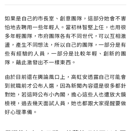
如果是自己的市長室、創意團隊，這部分她會
不害
怕
地
去
聘
用一些年輕人。
當初林智堅上任，也用很
多年輕團隊，市府團隊各有不同世代，可以互相激
盪，產生不同想法，所以自己的團隊，一部分是有
些有經驗的人員，一部分是比較年輕、創新的團
隊，藉此激發出不一樣東西。
由於目前還在輿論風口
上，高虹安透露自己可能會
到就職前才公布人選，因為新聞內容還是很多都針
對她，若這時公布小內閣，擔心這些人也遭放大鏡
檢視，
過去幾天面試人員，她也都跟大家提醒要做
好
心理準備
。