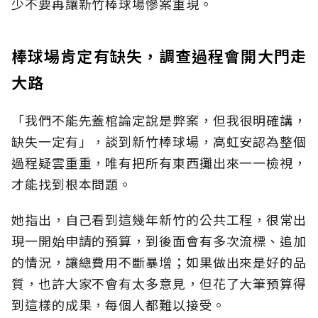
少不要再讓新竹棒球場慘案重現。
棒球場肯定有缺失，調查過程會開大門走
大路
「
我們不能先
蓋棺
論
定說
是弊案
，但我很明確講
，
缺失一定有」，談到新竹棒球場，高虹安認為整個
過程疑雲重重，唯有把所有東西攤出來一一檢視，
才能找到根本問題。
她指出，自己看到這幾年新竹的
公共工程，很常出
現一開始申請的預算，到後面會有多次流標、追加
的情況
，
讓總費用不斷暴增；如果做出來是好的品
質，也許大家不會有太多意見，但花了大筆預算得
到這樣的成果，每個人都難以接受。