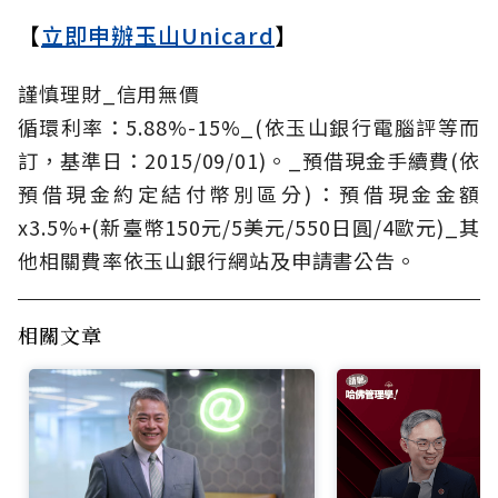
【
立即申辦玉山Unicard
】
謹慎理財_信用無價
循環利率：5.88%-15%_(依玉山銀行電腦評等而
訂，基準日：2015/09/01)。_預借現金手續費(依
預借現金約定結付幣別區分)：預借現金金額
x3.5%+(新臺幣150元/5美元/550日圓/4歐元)_其
他相關費率依玉山銀行網站及申請書公告。
相關文章