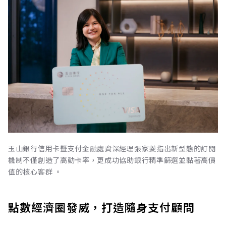
玉山銀行信用卡暨支付金融處資深經理張家菱指出新型態的訂閱
機制不僅創造了高動卡率，更成功協助銀行精準篩選並黏著高價
值的核心客群 。
點數經濟圈發威，打造隨身支付顧問