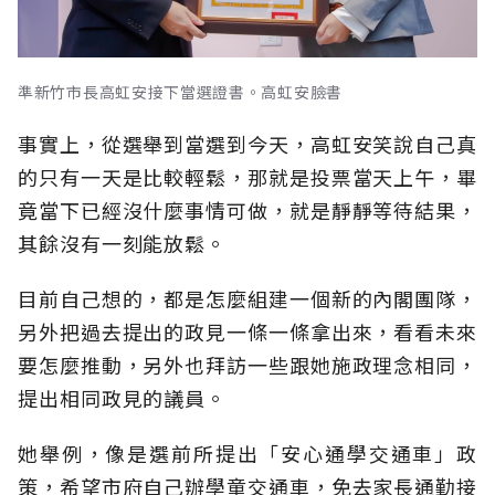
準新竹市長高虹安接下當選證書。高虹安臉書
事實上，從選舉到當選到今天，高虹安笑說自己真
的只有一天是比較輕鬆，那就是投票當天上午，畢
竟當下已經沒什麼事情可做，就是靜靜等待結果，
其餘沒有一刻能放鬆。
目前自己想的，都是怎麼組建一個新的內閣團隊，
另外把過去提出的政見一條一條拿出來，看看未來
要怎麼推動，另外也拜訪一些跟她施政理念相同，
提出相同政見的議員
。
她舉例，
像是選前
所
提出「安心通學交通車」政
策，
希望市府自己辦學童交通車，免去家長通勤接