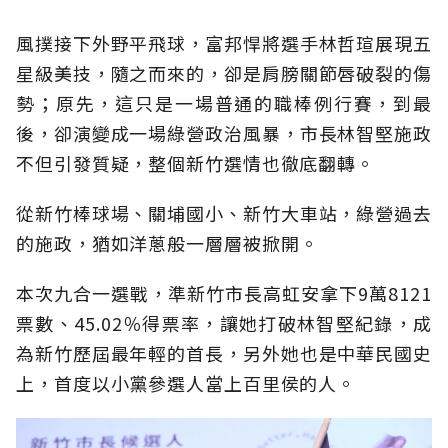
風撲接
下外野平飛球，富邦悍將選手林哲
瑄
展現五
星級美技
，隨之而來的，卻是肩膀
關節
唇
破裂的傷
勢；原先，這只是一場普通的職棒例行賽，到最
後，卻演變成一場綠營政治風暴，市長林智堅施政
不但引發質疑，整個新竹選情也徹底翻轉。
從新竹棒球場、關
埔
國小、新竹大車站，綠營過去
的施政，猶如洋蔥般
一
層層被掀開
。
本次九合一選戰，
準
新竹市長高虹安
拿下
9
萬
8121
票數、
45.02
％得票率，讓她打破林智堅紀錄，成
為新竹歷屆最年輕的首長，另外她也是中華民國史
上，首度以小黨參選人當上百里侯的人
。