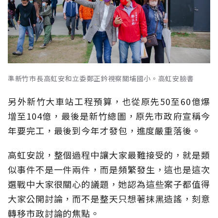
準新竹市長高虹安和立委鄭正鈐視察關埔國小。高虹安臉書
另外新竹大車站工程預算，也從原先
50
至
60
億爆
增至
104
億，最後是新竹總圖，原先市政府宣稱今
年要完工，最後到今年才發包，進度嚴重落後。
高虹安說，整個過程中讓大家最難接受的，就是類
似事件不是一件兩件
，
而是頻繁發生，這也是這次
選戰中大家很關心的議題，她認為這些案子都值得
大家公開討論，而不是整天只想著抹黑造謠，刻意
轉移市政討論的焦點。