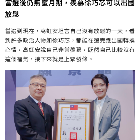
當選後仍無蜜月期，羨慕徐巧芯可以出國
放鬆
當選到現在，高虹安坦言自己沒有放鬆的一天，看
到許多政治人物如
徐巧芯，
都能在
選完跑出國
轉換
心情
，高虹安說自己非常羨慕，既然自己比較沒有
這個福氣，接下來就是上緊發條。