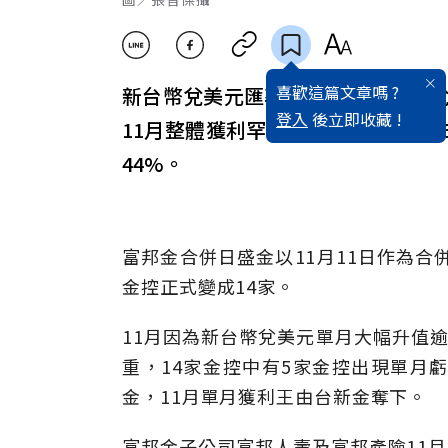
喜歡這篇文章嗎 ?
新台幣兌美元匯率11月強升導致匯
登入
後立即收藏 !
11月整體獲利罕見轉為虧損新台幣169
44%。
富邦金合併日盛金以11月11日作為合
金控正式變成14家。
11月因為新台幣兌美元單月大幅升值
重，14家金控中有5家金控出現單月
金，11月單月獲利王由台新金奪下。
富邦金子公司富邦人壽及富邦產險11月