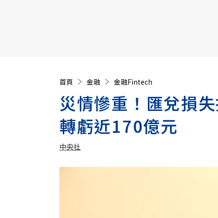
【遠見40週年慶】訂《遠見》贈實用家電3選1+暢銷好
首頁
金融
金融Fintech
災情慘重！匯兌損失
轉虧近170億元
中央社
加入追蹤
中央社