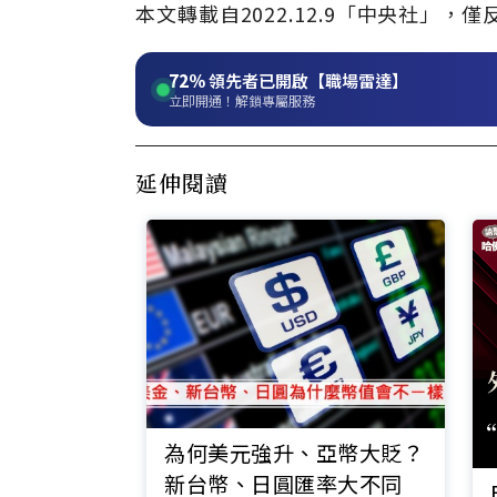
本文轉載自
2022.12.9
「中央社」
，僅
72%
領先者已開啟【職場雷達】
立即開通！解鎖專屬服務
延伸閱讀
為何美元強升、亞幣大貶？
新台幣、日圓匯率大不同