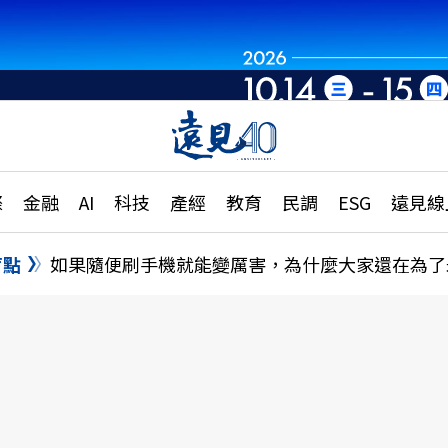
章
特輯
文章
大學升學、職涯攻略
遠
際
金融
AI
科技
產經
教育
民調
ESG
遠見線
國際
更
縣市施政調查全解析
金融
單
民調
盲點
如果隨便刷手機就能變厲害，為什麼大家還在為了
產經
電
好享生活
獨
專欄