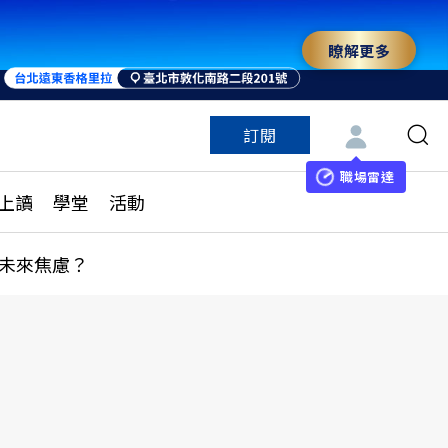
瞭解更多
訂閱
特色頻道
訂閱
見線上讀
ESG遠見
職場雷達
上讀
學堂
活動
多訂閱方案
城市學
刊購買
健康遠見
未來焦慮？
子報訂閱
華人精英論壇
享知識包
領導影響力學院