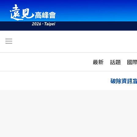
文
最新
最新
話題
國
雜誌目錄
活動
話題
AI
破除資訊
學堂
專題報導
科技
教育
遠見ON AIR
影音
合作