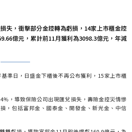
兌損失，衝擊部分金控轉為虧損，14家上市櫃金控
.66億元，累計前11月獲利為3098.3億元，年減
併基準日，日盛金下櫃後不再公布獲利，15家上市櫃
逾4%，導致保險公司出現匯兌損失，壽險金控災情慘
虧損，包括富邦金、國泰金、開發金、新光金、中信
雙雙虧損，導致富邦金11月稅後爆虧160.9億元，為