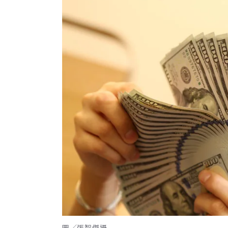
圖／張智傑攝