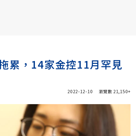
書6選3 特價 3,980 元
拖累，14家金控11月罕見
2022-12-10
瀏覽數
21,150+