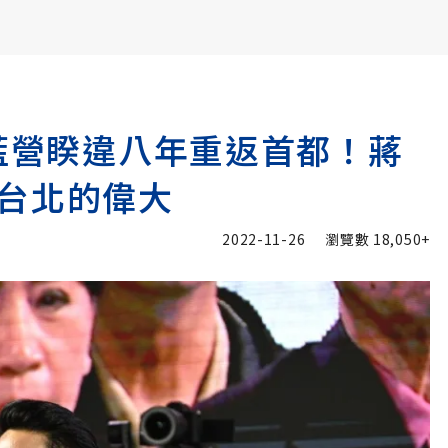
書6選3 特價 3,980 元
／藍營睽違八年重返首都！蔣
台北的偉大
2022-11-26
瀏覽數
18,050+