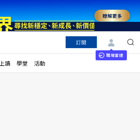
瞭解更多
訂閱
特色頻道
訂閱
見線上讀
ESG遠見
職場雷達
上讀
學堂
活動
多訂閱方案
城市學
刊購買
健康遠見
子報訂閱
華人精英論壇
享知識包
領導影響力學院