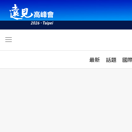
文
最新
最新
話題
國
雜誌目錄
活動
話題
AI
學堂
專題報導
科技
教育
遠見ON AIR
影音
合作