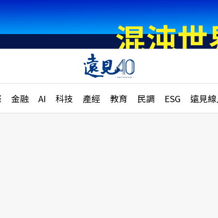
章
特輯
文章
大學升學、職涯攻略
遠
際
金融
AI
科技
產經
教育
民調
ESG
遠見線
國際
更
縣市施政調查全解析
金融
單
民調
產經
電
好享生活
獨
專欄