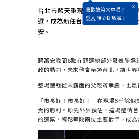
喜歡這篇文章嗎 ?
台北市藍天重現！歷經四個小時的
登入
後立即收藏 !
選，成為新任台北市長。整場選戰
安。
蔣萬安晚間8點在競選總部外發表勝選
政的動力，未來他會帶領台北，讓世界
整場選戰從未露面的父親蔣孝嚴，也最
「市長好！市長好！」在現場5千餘個
貴的勝利。原先外界預估，這場選情會
的選票，輕鬆擊敗兩位主要對手，成為