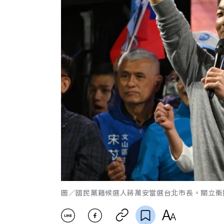
圖／國民黨籍候選人蔣萬安當選台北市長。關立衡