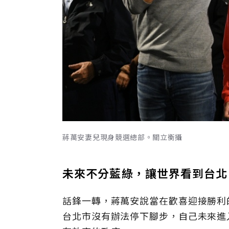
蔣萬安妻兒現身競選總部。關立衡攝
未來不分藍綠，讓世界看到台北
話鋒一轉，蔣萬安說當在歡喜迎接勝利
台北市沒有辦法停下腳步，自己未來進