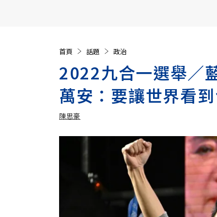
【遠見40週年慶】訂《遠見》贈實用家電3選1+暢銷好
首頁
話題
政治
2022九合一選舉
萬安：要讓世界看到
陳思豪
加入追蹤
陳思豪