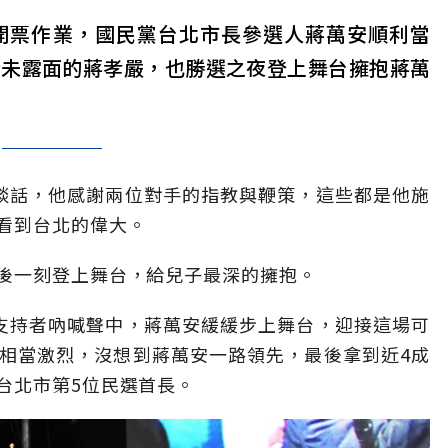
開票作業，國民黨台北市長參選人蔣萬安順利當
從未露面的蔣孝嚴，也勝選之夜登上舞台擁抱蔣萬
談話，他感謝兩位對手的指教與鞭策，這些都是他施
看到台北的偉大。
後一刻登上舞台，給兒子最深的擁抱。
支持者吶喊聲中，蔣萬安緩緩步上舞台，迎接這場可
相當激烈，沒想到蔣萬安一路領先，最後拿到近4成
台北市第5位民選首長。