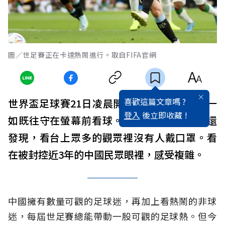
圖／世足賽正在卡達熱鬧進行。取自FIFA官網
喜歡這篇文章嗎 ?
世界盃足球賽21日凌晨開踢，許多中國民眾一
登入
後立即收藏 !
如既往守在螢幕前看球。熱鬧之餘，不少人還
發現，看台上眾多的觀眾裡沒有人戴口罩。看
在被封控近3年的中國民眾眼裡，感受複雜。
中國擁有數量可觀的足球迷，再加上看熱鬧的非球
迷，每屆世足賽總能帶動一股可觀的足球熱。但今