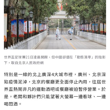
世界盃足球賽21日凌晨開踢，但中國卻還在「動態清零」的陰影
下。取自北京人民政府網
特別是一線的北上廣深4大城市裡，廣州、北京深
陷疫情泥淖，北京的餐廳更全面停止內用，往屆世
界盃熱鬧非凡的運動酒吧或餐廳被迫暫停營業。於
是，老闆和夥計們只能望著大螢幕一邊看球、一邊
喝悶酒。