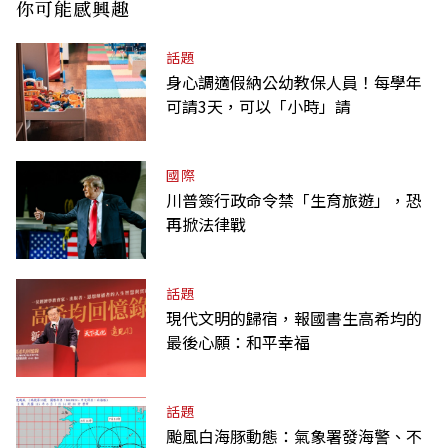
你可能感興趣
話題
身心調適假納公幼教保人員！每學年
可請3天，可以「小時」請
國際
川普簽行政命令禁「生育旅遊」，恐
再掀法律戰
話題
現代文明的歸宿，報國書生高希均的
最後心願：和平幸福
話題
颱風白海豚動態：氣象署發海警、不