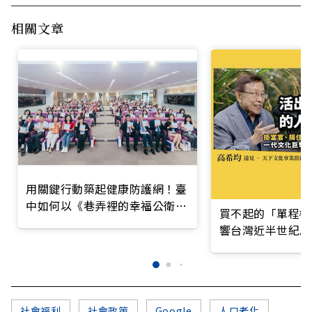
相關文章
用關鍵行動築起健康防護網！臺
中如何以《巷弄裡的幸福公衛》
買不起的「單程機
打造永續照護城市？
響台灣近半世紀思
社會福利
社會政策
Google
人口老化