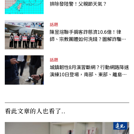
排除發陸警！父親節天氣？
話題
陳昱瑄聯手掮客詐慈濟10.6億！律
師、宗教團體如何洗錢？圖解詐騙關
係網
話題
城鎮韌性8月演習斷網？行動網路降速
演練10日登場，南部、東部、離島為
何不用？
看此文章的人也看了..