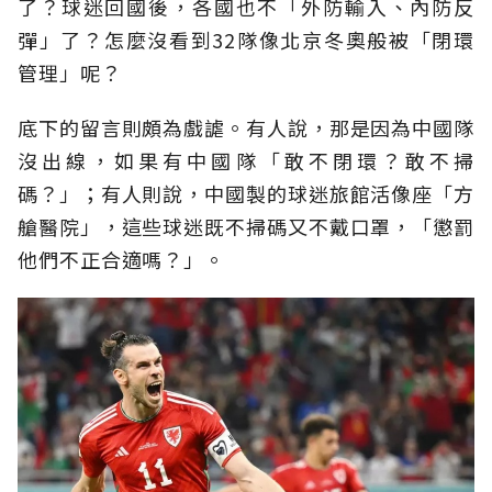
了？球迷回國後，各國也不「外防輸入、內防反
彈」了？怎麼沒看到32隊像北京冬奧般被「閉環
管理」呢？
底下的留言則頗為戲謔。有人說，那是因為中國隊
沒出線，如果有中國隊「敢不閉環？敢不掃
碼？」；有人則說，中國製的球迷旅館活像座「方
艙醫院」，這些球迷既不掃碼又不戴口罩，「懲罰
他們不正合適嗎？」。