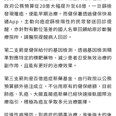
政府公務預算從28億大幅提升至68億，一旦篩檢
發現罹癌，便能早期治療。而健保署透過健保快易
通App，主動向癌症篩檢陽性的民眾發送回診提
醒，亦針對有數位落差的國人名單回饋給原診斷醫
療院所，請醫院提醒病人回診。
第二支箭是健保給付的基因檢測，透過基因檢測精
準對應特定的標靶藥物，減少患者忍受無效治療的
副作用，且能有更好的治療效果。
第三支箭則是百億癌症新藥基金，由行政院以公務
預算額外挹注成立，不佔用原有的健保總額，目前
肺癌、乳癌、大腸直腸癌新藥已經快速接軌國際治
療指引，積極為癌友爭取多元治療選擇。
從慢性病預防，到癌症的精準治療，背後強大的後