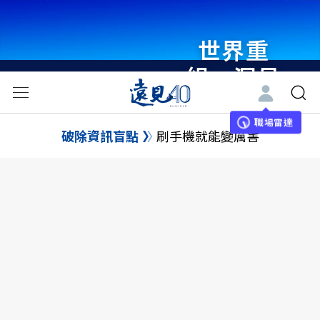
世界重
組・洞見
未來 與
世界領袖
職場雷達
破除資訊盲點
刷手機就能變厲害
同行