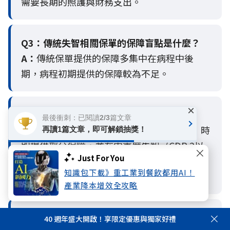
需要長期的照護與財務支出。
Q3：
傳統失智相關保單的保障盲點是什麼？
A：
傳統保單提供的保障多集中在病程中後
期，病程初期提供的保障較為不足。
×
Q4：
安達人壽失智保障的特色是什麼？
最後衝刺：已閱讀2/3篇文章
A：
安達人壽失智保障在輕度失智（CDR 1）時
再讀1篇文章，即可解鎖抽獎！
即提供部分保障，並在中重度失智（CDR 2以
Just For You
上）時一次性提供整筆理賠給付，降低患者及
知識包下載》重工業到餐飲都用AI！
其家庭財務壓力。
產業降本增效全攻略
Q5：
如何有效規劃失智症的財務保障？
40 週年盛大開啟！享限定優惠與獨家好禮