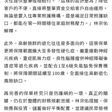
次性提供整筆理賠給付。「這樣的設計是為了降低
客戶的不便，直接將整筆資金交給客戶自由運用。
無論是要入住專業照護機構，還是補足日常照護缺
口，都能在第一時間穩住家庭財務壓力。」林宗佑
解釋。
此外，高齡族群的退化往往是多面向的，這張保單
更將保障範圍擴大至多發性硬化症、嚴重運動神經
元疾病、重症肌無力症、良性腦腫瘤併神經障礙後
遺症等退化疾病，並配合1至6級失能豁免保費機
制，將保障期間延續至100歲，全面接住高齡退化
風險缺口。
再完善的保單終究只是防護網的一環，真正的關
鍵，仍在於整體的財務規劃思維。
林宗佑提醒，保
險應與投資、儲蓄做好平衡配置，並建議民眾檢視