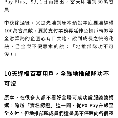
Pay Plus」9月1日甫推出，當天即達到50萬會
員。
中秋節過後，又搶先達到原本預設年底要達標得
100萬會員數，要將支付業務再延伸至帳戶轉帳等
金融業務的企圖心有目共睹。說到成長之快的秘
訣，游金榮不假思索的說：「地推部隊功不可
沒！」
10天達標百萬用戶，全聯地推部隊功不
可沒
原本，在很多人都不看好全聯可成功說服婆婆媽
媽，跨越「實名認證」這一關、從
PX Pay升級至
全支付。
但地推部隊成員們還是馬不停蹄向各個夜