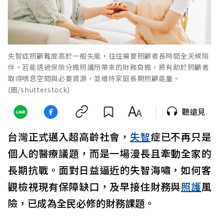
失智症照顧難度高於一般失能，往往需要照顧者長時間全天候陪
伴。若能透過保險分擔照護所帶來的財務負擔，將有助於照顧者
取得喘息空間與必要資源，並維持家庭長期照顧能量。
(圖/shutterstock)
聽遠見
台灣正式邁入超高齡社會，
失智
症已不再只是
個人的醫療議題，而是一場漫長且牽動全家的
長期抗戰。面對日益逼近的失智海嘯，如何客
觀檢視現有保障缺口，及早接住財務與
照護
風
險，已成為全民必修的財務課題。