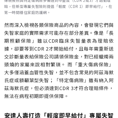
傳統長照與特定傷病險多需達到中重度（CDR 2或3）才啟動理
賠，但新型專屬失智險則提倡「輕度（CDR 1）即早給付」，在
第一時間穩住家庭防護網。
然而深入檢視各類保險商品的內容，會發現它們與
失智家庭的實際需求可能存在部分差異。像是「長
期照顧保險」雖以CDR臨床失智量表為理賠依
據，卻要等到CDR 2才開始給付，且每年需重新送
交診斷量表給保險公司請領保險金，對已經蠟燭兩
頭燒的家屬來說相對繁瑣。
而「重大傷病保險」
大多僅涵蓋血管性失智，並不包含常見的阿茲海默
氏症或額顳葉型失智；「特定傷病險」雖有納入阿
茲海默氏症，但必須達到CDR 3才符合理賠條件，
無法在病程初期即提供保障。
安達人壽打造「輕度即早給付」專屬失智