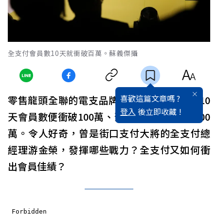
全支付會員數10天就衝破百萬。蘇義傑攝
喜歡這篇文章嗎 ?
零售龍頭全聯的電支品牌「全支付」，上線10
登入
後立即收藏 !
天會員數便衝破100萬、預計第四季可達陣200
萬。令人好奇，曾是街口支付大將的全支付總
經理游金榮，發揮哪些戰力？全支付又如何衝
出會員佳績？