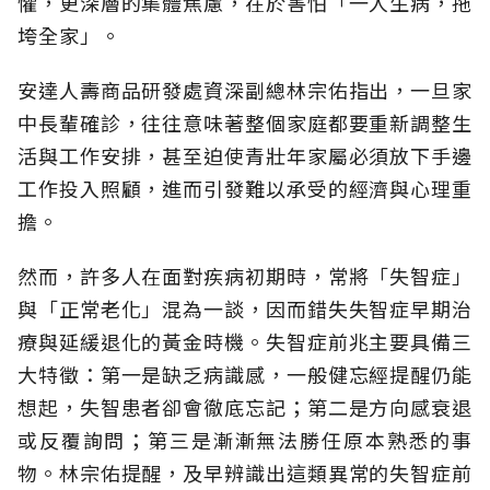
懼，更深層的集體焦慮，在於害怕「一人生病，拖
垮全家」。
安達人壽商品研發處資深副總林宗佑指出，一旦家
中長輩確診，往往意味著整個家庭都要重新調整生
活與工作安排，甚至迫使青壯年家屬必須放下手邊
工作投入照顧，進而引發難以承受的經濟與心理重
擔。
然而，許多人在面對疾病初期時，常將「失智症」
與「正常老化」混為一談，因而錯失失智症早期治
療與延緩退化的黃金時機。失智症前兆主要具備三
大特徵：第一是缺乏病識感，一般健忘經提醒仍能
想起，失智患者卻會徹底忘記；第二是方向感衰退
或反覆詢問；第三是漸漸無法勝任原本熟悉的事
物。林宗佑提醒，及早辨識出這類異常的失智症前