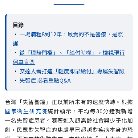
目錄
•
一場病程8到12年，最貴的不是醫療，是照
護
•
從「理賠門檻」、「給付時機」，檢視現行
保單盲區
•
安達人壽打造「輕度即早給付」專屬失智險
•
失智症 必看重點Q&A
台灣「失智警鐘」正以前所未有的速度快轉。根據
國家衛生研究院
統計顯示，平均每30分鐘就新增
一名失智症患者。隨著進入超高齡社會與少子化加
劇，民眾對失智症的焦慮早已超越對疾病本身的恐