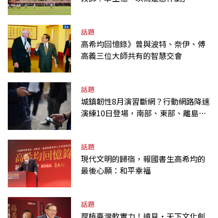
話題
高希均回憶錄》曾與波特、奈伊、傅
高義三位大師共有的智慧交會
話題
城鎮韌性8月演習斷網？行動網路降速
演練10日登場，南部、東部、離島為
何不用？
話題
現代文明的歸宿，報國書生高希均的
最後心願：和平幸福
話題
厚植臺灣軟實力！遠見‧天下文化創