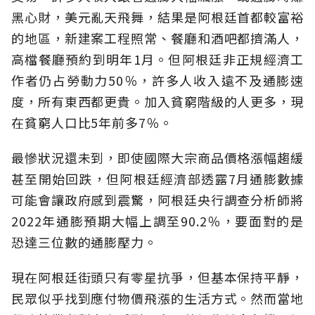
黑心財，美元亂天飛舞，結果是阿根廷首都較富裕
的地區，新建案工程照常、餐廳和酒吧都擠滿人，
高檔餐廳預約到明年1月。但阿根廷非正規經濟工
作者仍占勞動力50％，許多人收入遠不及通膨速
度，所有東西都更貴。加入貧窮階級的人更多，現
在貧窮人口比5年前多7％。
最慘狀況還未到，即使國際大宗商品價格漲幅趨緩
甚至開始回跌，但阿根廷經濟部透露7月通膨數據
可能會讓政府感到震驚，阿根廷央行調查分析師將
2022年通膨預期大幅上調至90.2％，要面對的是
恐達三位數的通膨壓力。
現在阿根廷街頭只有零星抗爭，但基本保持平靜，
民眾似乎找到應付物價飛漲的生活方式。然而當地