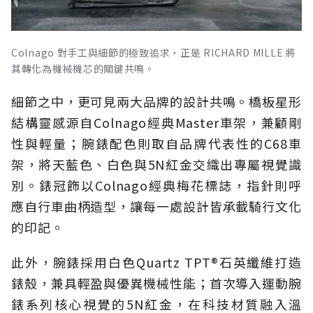
Colnago 對手工與細節的極致追求，正是 RICHARD MILLE 將
其轉化為機械機芯的關鍵共鳴。
細節之中，更可見兩大品牌的設計共鳴。橋板星形
結構靈感源自Colnago經典Master車架，兼顧剛
性與輕量；腕錶配色則取自品牌代表性的C68車
架，將天藍色、白色與5N紅金交織出專屬視覺識
別。錶冠飾以Colnago經典梅花標誌，指針則呼
應自行車曲柄造型，讓每一處設計皆承載騎行文化
的印記。
此外，腕錶採用白色Quartz TPT®石英纖維打造
錶殼，兼具輕盈與優異機械性能；首次導入運動腕
錶系列核心視覺的5N紅金，在科技材質融入溫