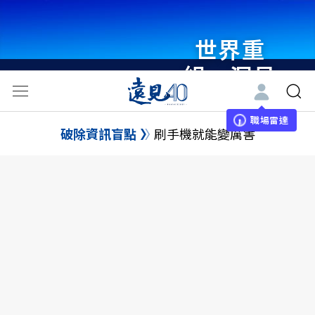
世界重
組・洞見
未來 與
世界領袖
職場雷達
破除資訊盲點
刷手機就能變厲害
同行