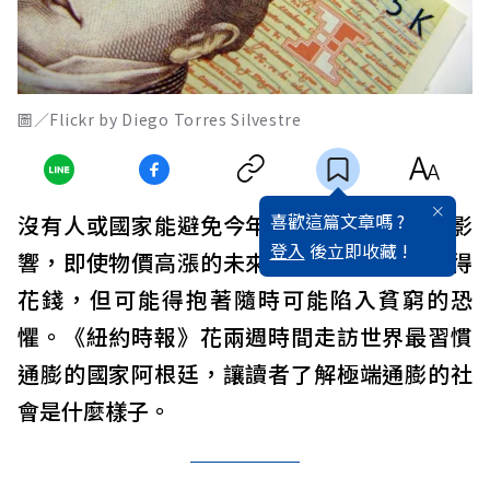
圖／Flickr by Diego Torres Silvestre
喜歡這篇文章嗎 ?
沒有人或國家能避免今年席捲全球的高通膨影
登入
後立即收藏 !
響，即使物價高漲的未來令人擔憂，人們仍得
花錢，但可能得抱著隨時可能陷入貧窮的恐
懼。《紐約時報》花兩週時間走訪世界最習慣
通膨的國家阿根廷，讓讀者了解極端通膨的社
會是什麼樣子。