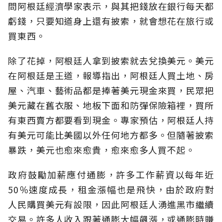
問阿根廷經濟學家表示，與其把錢放在銀行每天都
虧錢，只要知道身上還有披索，就會想花在旅行或
買東西。
除了花掉，阿根廷人拿到披索就去兌換美元。美元
在阿根廷是王道，報導指出，阿根廷人買土地、房
屋、汽車、藝術品都是捧著美元現金來買，民眾把
美元藏在舊衣服、地板下面和防彈保險箱裡，買所
有東西賣方都要看到現金。專家預估，阿根廷人持
有美元可能比美國以外任何地方都多。但隨著披索
暴跌，美元也愈來愈貴，愈來愈多人買不起。
政府鼓勵加薪應付通膨，許多工作薪資以每年近
50％速度成長，租金漲幅也是飛快，由於政府對
人民購買美元有設限，因此阿根廷人湧進黑市繼續
交易。許多人收入跟著通膨大幅飆漲，或通膨時賺