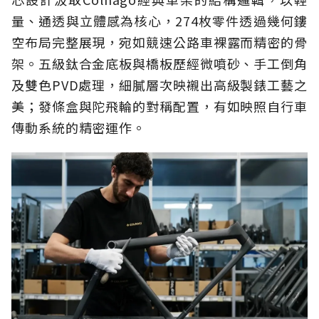
量、通透與立體感為核心，274枚零件透過幾何鏤
空布局完整展現，宛如競速公路車裸露而精密的骨
架。五級鈦合金底板與橋板歷經微噴砂、手工倒角
及雙色PVD處理，細膩層次映襯出高級製錶工藝之
美；發條盒與陀飛輪的對稱配置，有如映照自行車
傳動系統的精密運作。