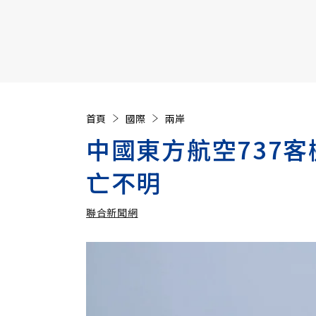
【遠見40週年慶】訂《遠見》贈實用家電3選1+暢銷好
首頁
國際
兩岸
中國東方航空737客
亡不明
聯合新聞網
加入追蹤
聯合新聞網