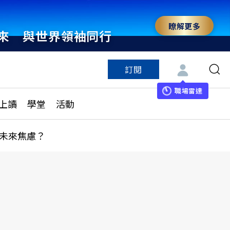
瞭解更多
來 與世界領袖同行
訂閱
特色頻道
訂閱
見線上讀
ESG遠見
職場雷達
上讀
學堂
活動
多訂閱方案
城市學
刊購買
健康遠見
未來焦慮？
子報訂閱
華人精英論壇
享知識包
領導影響力學院