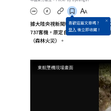
喜歡這篇文章嗎 ?
據大陸央視新聞報導，一架東航（東方航
登入
後立即收藏 !
737客機，原定自昆明飛往廣州白
（森林火災）。