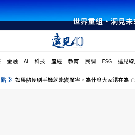
世界重組・洞見未
章
特輯
文章
大學升學、職涯攻略
遠
際
金融
AI
科技
產經
教育
民調
ESG
遠見線
國際
更
縣市施政調查全解析
金融
單
民調
盲點
如果隨便刷手機就能變厲害，為什麼大家還在為了
產經
電
好享生活
獨
專欄