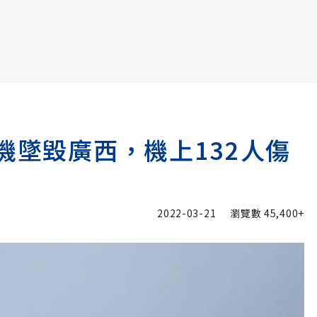
書6選3 特價 3,980 元
機墜毀廣西，機上132人傷
2022-03-21
瀏覽數
45,400+