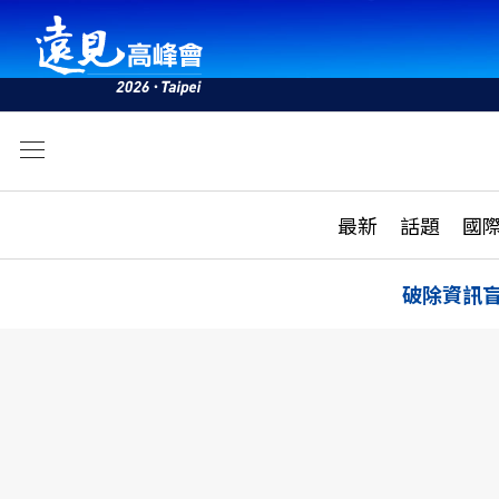
文
最新
最新
話題
國
雜誌目錄
活動
話題
AI
破除資訊
學堂
專題報導
科技
教育
遠見ON AIR
影音
合作