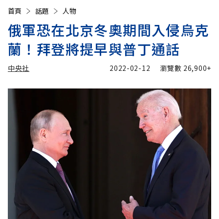
首頁
話題
人物
俄軍恐在北京冬奧期間入侵烏克
蘭！拜登將提早與普丁通話
中央社
2022-02-12
瀏覽數
26,900+