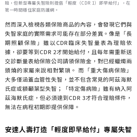
賠，但新型專屬失智險則提倡「輕度（CDR 1）即早給付」，在
第一時間穩住家庭防護網。
然而深入檢視各類保險商品的內容，會發現它們與
失智家庭的實際需求可能存在部分差異。像是「長
期照顧保險」雖以CDR臨床失智量表為理賠依
據，卻要等到CDR 2才開始給付，且每年需重新送
交診斷量表給保險公司請領保險金，對已經蠟燭兩
頭燒的家屬來說相對繁瑣。
而「重大傷病保險」
大多僅涵蓋血管性失智，並不包含常見的阿茲海默
氏症或額顳葉型失智；「特定傷病險」雖有納入阿
茲海默氏症，但必須達到CDR 3才符合理賠條件，
無法在病程初期即提供保障。
安達人壽打造「輕度即早給付」專屬失智