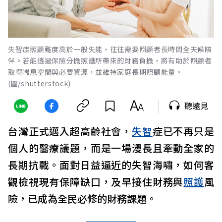
失智症照顧難度高於一般失能，往往需要照顧者長時間全天候陪
伴。若能透過保險分擔照護所帶來的財務負擔，將有助於照顧者
取得喘息空間與必要資源，並維持家庭長期照顧能量。
(圖/shutterstock)
聽遠見
台灣正式邁入超高齡社會，
失智
症已不再只是
個人的醫療議題，而是一場漫長且牽動全家的
長期抗戰。面對日益逼近的失智海嘯，如何客
觀檢視現有保障缺口，及早接住財務與
照護
風
險，已成為全民必修的財務課題。