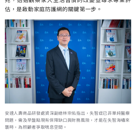
估，是啟動家庭防護網的關鍵第一步。
安達人壽商品研發處資深副總林宗佑指出，失智症已非單純醫療
問題，需及早盤點現有保障缺口與財務風險，才能在失智海嘯來
襲時，為照顧者爭取喘息空間。