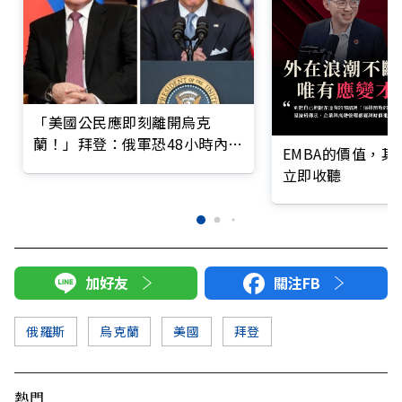
「美國公民應即刻離開烏克
蘭！」拜登：俄軍恐48小時內全
EMBA的價值，
面入侵
立即收聽
加好友
關注FB
俄羅斯
烏克蘭
美國
拜登
熱門