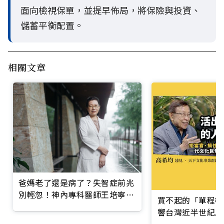
面向檢視保單，並提早佈局，將保險與投資、
儲蓄平衡配置。
相關文章
爸媽老了還是病了？失智症前兆
別輕忽！神內專科醫師王培寧呼
買不起的「單程機
籲把握大腦黃金期
響台灣近半世紀思