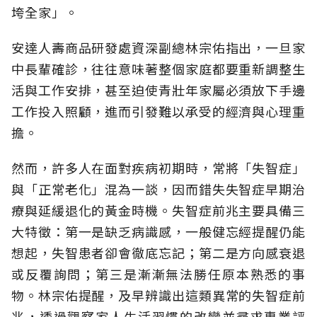
垮全家」。
安達人壽商品研發處資深副總林宗佑指出，一旦家
中長輩確診，往往意味著整個家庭都要重新調整生
活與工作安排，甚至迫使青壯年家屬必須放下手邊
工作投入照顧，進而引發難以承受的經濟與心理重
擔。
然而，許多人在面對疾病初期時，常將「失智症」
與「正常老化」混為一談，因而錯失失智症早期治
療與延緩退化的黃金時機。失智症前兆主要具備三
大特徵：第一是缺乏病識感，一般健忘經提醒仍能
想起，失智患者卻會徹底忘記；第二是方向感衰退
或反覆詢問；第三是漸漸無法勝任原本熟悉的事
物。林宗佑提醒，及早辨識出這類異常的失智症前
兆，透過觀察家人生活習慣的改變並尋求專業評