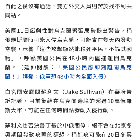
自此之後沒有通話，雙方外交人員則苦於找不到共
同點。
美國11日戲劇性對烏克蘭緊張局勢提出警告，稱
俄羅斯隨時可能入侵烏克蘭，可能會在幾天內發動
空襲，示警「這些攻擊顯然能殺死平民，不論其國
籍」，呼籲美國公民在48小時內儘速離開烏克
蘭。（延伸閱讀：
「美國公民應即刻離開烏克
蘭！」拜登：俄軍恐48小時內全面入侵
）
白宮國安顧問蘇利文（Jake Sullivan）在華府告
訴記者，目前集結在烏克蘭邊境的超過10萬俄羅
斯大軍，可能在任何時間點發動入侵行動。
蘇利文也否決普丁基於中俄關係，絕不會在北京冬
奧期間發動攻擊的猜想，稱進攻可能在20日冬奧