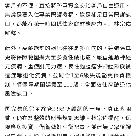
客戶的不便，直接將整筆資金交給客戶自由運用。
無論是要入住專業照護機構，還是補足日常照護缺
口，都能在第一時間穩住家庭財務壓力。」林宗佑
解釋。
此外，高齡族群的退化往往是多面向的，這張保單
更將保障範圍擴大至多發性硬化症、嚴重運動神經
元疾病、重症肌無力症、良性腦腫瘤併神經障礙後
遺症等退化疾病，並配合1至6級失能豁免保費機
制，將保障期間延續至100歲，全面接住高齡退化
風險缺口。
再完善的保單終究只是防護網的一環，真正的關
鍵，仍在於整體的財務規劃思維。
林宗佑提醒，保
險應與投資、儲蓄做好平衡配置，並建議民眾檢視
保單時，可從「保障期間、保障範圍、理賠金額」