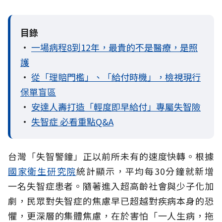
目錄
•
一場病程8到12年，最貴的不是醫療，是照
護
•
從「理賠門檻」、「給付時機」，檢視現行
保單盲區
•
安達人壽打造「輕度即早給付」專屬失智險
•
失智症 必看重點Q&A
台灣「失智警鐘」正以前所未有的速度快轉。根據
國家衛生研究院
統計顯示，平均每30分鐘就新增
一名失智症患者。隨著進入超高齡社會與少子化加
劇，民眾對失智症的焦慮早已超越對疾病本身的恐
懼，更深層的集體焦慮，在於害怕「一人生病，拖