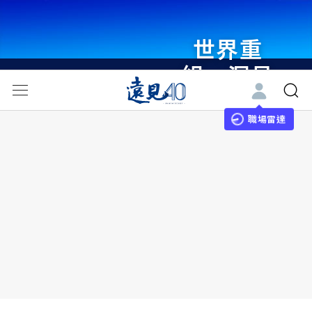
世界重
組・洞見
未來 與
世界領袖
職場雷達
同行