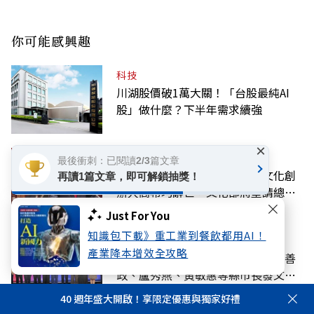
你可能感興趣
科技
川湖股價破1萬大關！「台股最純AI
股」做什麼？下半年需求續強
×
話題
最後衝刺：已閱讀2/3篇文章
厚植臺灣軟實力！遠見‧天下文化創
再讀1篇文章，即可解鎖抽獎！
辦人高希均辭世，文化部將呈請總統
明令褒揚
Just For You
知識包下載》重工業到餐飲都用AI！
話題
產業降本增效全攻略
「永遠懷念高教授！」陳其邁、張善
政、盧秀燕、黃敏惠等縣市長發文弔
唁高希均
40 週年盛大開啟！享限定優惠與獨家好禮