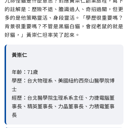
九命怪貓是什麼意思？對應黃崇仁創業旅程，寫下
的註解是：歷險不退、膽識過人、奇招過關，但更
多的是他策略靈活、身段靈活。「學歷很重要嗎？
背景很重要嗎？不管是黑貓白貓，會捉老鼠的就是
好貓，」黃崇仁坦率笑了起來。
黃崇仁
年齡：71歲
學歷：台大物理系、美國紐約西奈山醫學院博
士
經歷：台北醫學院生理系系主任、力捷電腦董
事長、精英董事長、力晶董事長、力積電董事
長