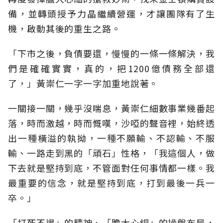
備，並轉頭授予力晶繼續營運，才讓團隊有了生
機，啟動其後的重生之路。
「下市之後，負債要還，慢慢的一條一條解決，我
們是確確實實，真的，把1200億債務全部還
了，」黃崇仁一字一字加重地說著。
一關接一關，幾乎沒喘息，黃崇仁細數事業幾番起
落，時而激越，時而慨嘆，沙啞的聲音裡，始終透
出一種橫溢的執拗，一種不願輸、不認輸、不服
輸、一路走到黑的「頑石」性格，「我這個人，做
下去就是堅持到底，不管面對任何事情都一樣。我
最重要的信念，就是堅持到底，打到最後一兵一
卒。」
「打死不退」的精神、「膽大心細」的操盤布局，