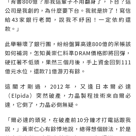
「背書800億？那我這輩子不用翻身了，下台？這
公司是我創的，為什麼要下台。我就是拚了！寫信
給43家銀行老闆，說我不紓困！一定依約還
款。」
此舉嚇壞了銀行團，紛紛盤算高達800億的呆帳該
如何補洞，怎知黃崇仁料準DRAM價格即將回彈，
硬扛著不低頭，果然三個月後，手上資金回到111
億元水位，還款71億游刃有餘。
這關才剛過，2012年，又逢日本爾必達
（Elpida）突然破產，力晶製程技術來自爾必
達，它倒了，力晶必倒無疑。
「爾必達的頭兒，在破產前10分鐘才打電話跟我
說，」黃崇仁心有餘悸地說，總得想個辦法，於是