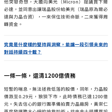
他突發奇想，大膽向美光（Micron）提議買下爾
必達，並同意出讓瑞晶股份給美光（瑞晶原為爾必
達與力晶合資），一來保住技術命脈，二來獲得周
轉資金。
究竟是什麼樣的堅持與洞察，能讓一段引領未來的
對話持續四十載？
一條一條，還清1200億債務
短暫的喘息，無法拯救低落的股價，同年，力晶股
價跌至0.29元，狼狽下市，此時債務已達1200億
元。失去信心的銀行團準備拍賣力晶廠房，黃崇仁
再度發揮膽大心細的搶救妙術，找來金士頓購買設