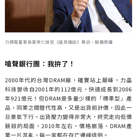
力積電董事長黃崇仁接受《遠見雜誌》專訪。蘇義傑攝
嗆聲銀行團：我拚了！
2000年代的台灣DRAM廠，確實站上顛峰，力晶
科技營收自2001年的112億元，快速成長到2006
年921億元！但DRAM是多量少樣的「標準型」產
品，同業之間替代性高，又是出貨前計價，因此一
旦景氣下行，出貨壓力變得非常大，終究走向低價
競殺的局面，2010年左右，價格崩落，DRAM產
業一片混亂，每一家都在存亡邊緣徘徊。