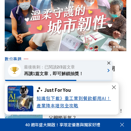
數位專題
×
堅韌守護，溫柔同行：織就的城市防護網
最後衝刺：已閱讀2/3篇文章
再讀1篇文章，即可解鎖抽獎！
你可能感興趣
Just For You
知識包下載》重工業到餐飲都用AI！
話題
產業降本增效全攻略
颱風白海豚動態：路徑不確定性增！
父親節天氣？
40 週年盛大開啟！享限定優惠與獨家好禮