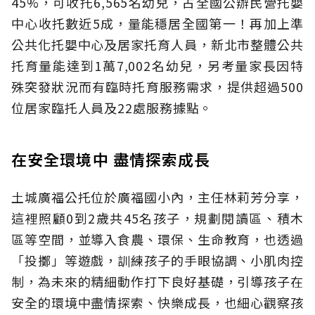
45%，可收托6,565名幼兒，占全國公辦民營托嬰
中心收托數近5成，量能穩居全國第一！再加上準
公共化托嬰中心及居家托育人員，新北市整體公共
托育量能達到1萬7,002名幼兒，另考量家長因特
殊突發狀況而有臨時托育服務需求，提供超過500
位居家臨托人員及22處服務據點。
在安全環境中 盡情探索成長
土城廣福公托位於廣福國小內，主任林莉芳分享，
這裡照顧0到2歲共45名孩子，規劃閱讀區、積木
區等空間，並導入食農、環保、生命教育，也透過
「投擲」等遊戲，訓練孩子的手眼協調、小肌肉控
制，為未來的精細動作打下良好基礎，引導孩子在
安全的環境中盡情探索、快樂成長，也細心觀察孩