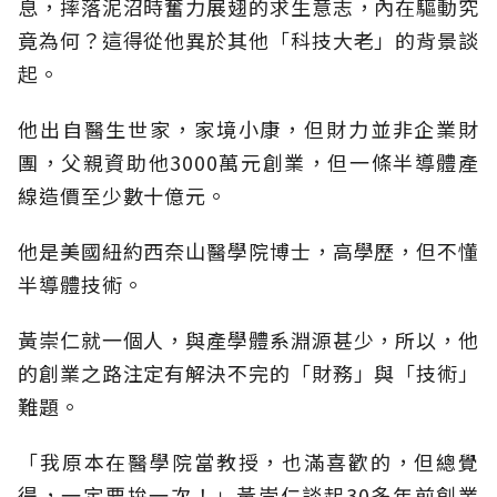
息，摔落泥沼時奮力展翅的求生意志，內在驅動究
竟為何？這得從他異於其他「科技大老」的背景談
起。
他出自醫生世家，家境小康，但財力並非企業財
團，父親資助他3000萬元創業，但一條半導體產
線造價至少數十億元。
他是美國紐約西奈山醫學院博士，高學歷，但不懂
半導體技術。
黃崇仁就一個人，與產學體系淵源甚少，所以，他
的創業之路注定有解決不完的「財務」與「技術」
難題。
「我原本在醫學院當教授，也滿喜歡的，但總覺
得，一定要拚一次！」黃崇仁談起30多年前創業