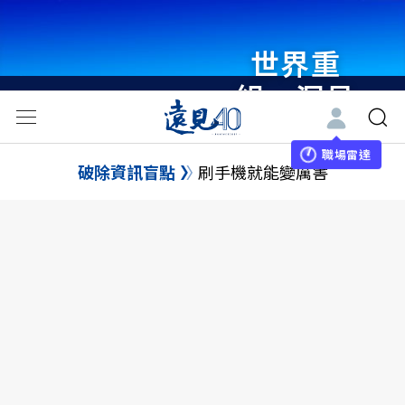
世界重
組・洞見
未來 與
世界領袖
職場雷達
破除資訊盲點
刷手機就能變厲害
同行