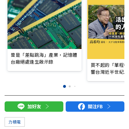
曾是「差點跳海」產業，記憶體
台廠絕處逢生啟示錄
買不起的「單程機
響台灣近半世紀思
加好友
關注FB
力積電