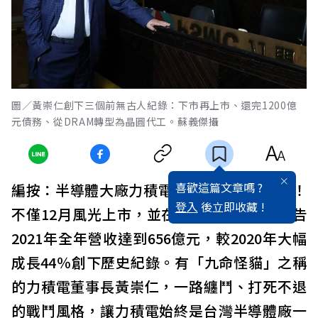
圖／黃崇仁創下三個前無古人紀錄：下市再上市、還完1200億
元債務、從DRAM轉型為晶圓代工。蘇義傑攝
喜歡這篇文章嗎 ?
編按：半導體大廠力積電2021年迎來大豐收！
登入
後立即收藏 !
不僅12月風光上市，並在2022年1月10日宣告
2021年全年營收達到656億元，較2020年大幅
成長44％創下歷史紀錄。有「九命怪貓」之稱
的力積電董事長黃崇仁，一路纏鬥、打死不退
的戰鬥風格，讓力積電始終是台灣半導體廠一