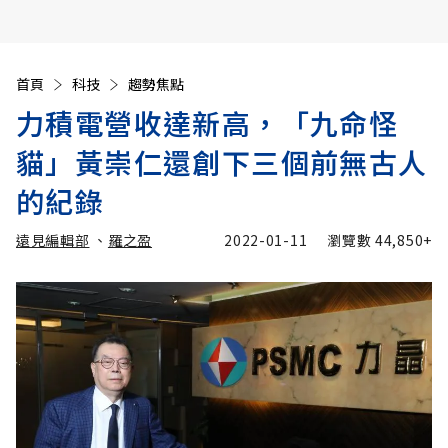
首頁
科技
趨勢焦點
力積電營收達新高，「九命怪
貓」黃崇仁還創下三個前無古人
的紀錄
遠見編輯部
、
羅之盈
2022-01-11
瀏覽數
44,850+