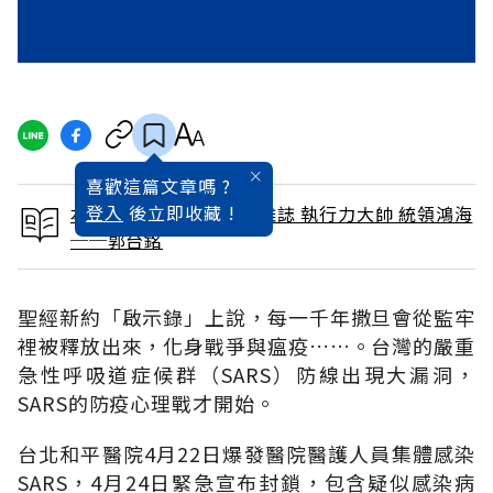
喜歡這篇文章嗎 ?
登入
後立即收藏 !
本文出自 2003 / 5月號雜誌 執行力大帥 統領鴻海
──郭台銘
聖經新約「啟示錄」上說，每一千年撒旦會從監牢
裡被釋放出來，化身戰爭與瘟疫……。台灣的嚴重
急性呼吸道症候群（SARS）防線出現大漏洞，
SARS的防疫心理戰才開始。
台北和平醫院4月22日爆發醫院醫護人員集體感染
SARS，4月24日緊急宣布封鎖，包含疑似感染病