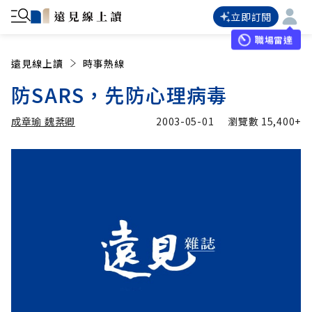
立即訂閱
職場雷達
遠見線上讀
時事熱線
防SARS，先防心理病毒
成章瑜 魏棻卿
2003-05-01
瀏覽數
15,400+
加入追蹤
成章瑜 魏棻卿