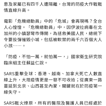
患及家屬已有四千人遭隔離，台灣的防疫大作戰戰
情直線升高。
電影「危機總動員」中的「危城」會再現嗎？全台
人心惶惶。「危機總動員」中，因伊波拉病毒在北
加州的小鎮瑟彎市傳開，為拯救美國人民，總統下
令要投彈摧毀小城，包括被軟禁的兩千六百個大人
小孩……。
「防疫，不怕一萬，就怕萬一，」國家衛生研究院
臨床組主任蘇益仁說。
SARS重擊全球：香港、越南、加拿大死亡人數直
線上升，大陸疫情更是一發不可收拾；從廣東一路
蔓延到北京、山西甚至內蒙，關鍵就在於防疫第一
線失守。
SARS戰火燎原，所有的醫院及醫護人員已經處於