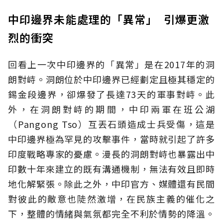
中印邊界未能處理的「異常」 引爆更激
烈的衝突
回看上一次中印邊界的「異常」是在2017年的洞
朗對峙。洞朗位於中印邊界已經劃定且極其穩定的
錫金段邊界，卻爆發了長達73天的軍事對峙。此
外，在洞朗對峙的期間，中印兩軍在班公湖
（Pangong Tso）互丟石頭造成士兵受傷，這是
中印邊界極為罕見的攻擊事件，當時就引起了許多
印度戰略專家的憂慮。漫長的洞朗對峙也暴露出中
印數十年來建立的既有溝通機制，無法有效且即時
地化解緊張。除此之外，中印官方、媒體還有民間
對彼此的敵意也陡然激增，在民族主義的催化之
下，整體的情緒與氣氛都完全不利於情勢的降溫。