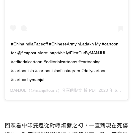
#ChinaIndiaFaceoff #ChineseArmyinLadakh My #cartoon
for @firstpost More: http://bit.ly/FirstCutByMANJUL
#editorialcartoon #editorialcartoons #cartooning
#cartoonists #cartoonistsofinstagram #dailycartoon
#cartoosbymanjul
MANJUL
（@manjultoons）分享的貼文 於
PDT 2020 年 6月 月 16 日 上午 9:05
回頭看中印雙邊從對峙爆發之初，一直到現在死傷