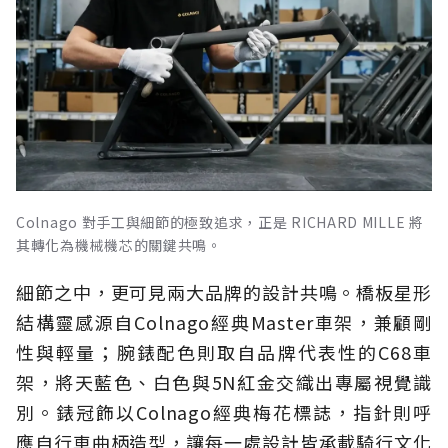
Colnago 對手工與細節的極致追求，正是 RICHARD MILLE 將
其轉化為機械機芯的關鍵共鳴。
細節之中，更可見兩大品牌的設計共鳴。橋板星形
結構靈感源自Colnago經典Master車架，兼顧剛
性與輕量；腕錶配色則取自品牌代表性的C68車
架，將天藍色、白色與5N紅金交織出專屬視覺識
別。錶冠飾以Colnago經典梅花標誌，指針則呼
應自行車曲柄造型，讓每一處設計皆承載騎行文化