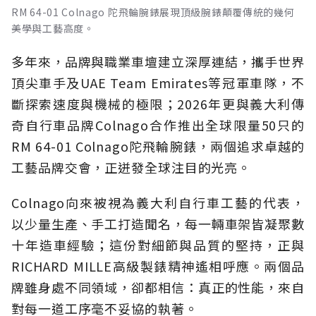
RM 64-01 Colnago 陀飛輪腕錶展現頂級腕錶顛覆傳統的幾何
美學與工藝高度。
多年來，品牌與職業車壇建立深厚連結，攜手世界
頂尖車手及UAE Team Emirates等冠軍車隊，不
斷探索速度與機械的極限；2026年更與義大利傳
奇自行車品牌Colnago合作推出全球限量50只的
RM 64-01 Colnago陀飛輪腕錶，兩個追求卓越的
工藝品牌交會，正迸發全球注目的光亮。
Colnago向來被視為義大利自行車工藝的代表，
以少量生產、手工打造聞名，每一輛車架皆凝聚數
十年造車經驗；這份對細節與品質的堅持，正與
RICHARD MILLE高級製錶精神遙相呼應。兩個品
牌雖身處不同領域，卻都相信：真正的性能，來自
對每一道工序毫不妥協的執著。