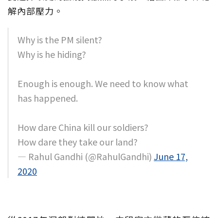
解內部壓力。
Why is the PM silent?
Why is he hiding?
Enough is enough. We need to know what
has happened.
How dare China kill our soldiers?
How dare they take our land?
— Rahul Gandhi (@RahulGandhi)
June 17,
2020