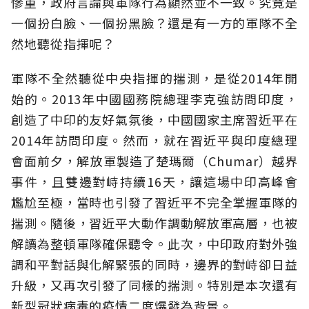
慘重，政府言論與軍隊行為顯然並不一致。究竟是
一個扮白臉、一個扮黑臉？還是有一方的軍隊不全
然地聽從指揮呢？
軍隊不全然聽從中央指揮的揣測，是從2014年開
始的。2013年中國國務院總理李克強訪問印度，
創造了中印的友好氣氛後，中國國家主席習近平在
2014年訪問印度。然而，就在習近平與印度總理
會面前夕，解放軍製造了楚瑪爾（Chumar）越界
事件，且雙邊對峙持續16天，讓這場中印高峰會
尷尬至極，當時也引發了習近平不完全掌握軍隊的
揣測。隨後，習近平大動作調動解放軍高層，也被
解讀為整頓軍隊確保聽令。此次，中印政府對外強
調和平對話與化解緊張的同時，邊界的對峙卻日益
升級，又再次引發了同樣的揣測。特別是本次還有
新型冠狀病毒的疫情二度爆發為背景。