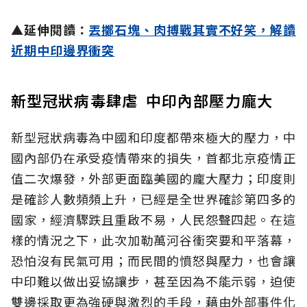
▲延伸閱讀：
丟擲石塊、肉搏戰其實不好笑，解讀
近期中印邊界衝突
新型冠狀病毒肆虐 中印內部壓力龐大
新型冠狀病毒為中國和印度都帶來極大的壓力，中
國內部仍在承受疫情帶來的損失，首都北京疫情正
值二次爆發，外部更面臨美國的龐大壓力；印度則
是確診人數頻頻上升，已經是全世界確診第四多的
國家，經濟驟跌且重啟不易，人民怨聲四起。在這
樣的情況之下，此次加勒萬河谷衝突要和平落幕，
恐怕沒有民氣可用；而民間的憤怒與壓力，也會讓
中印難以做出妥協讓步，甚至因為不能示弱，迫使
雙邊採取更為強硬與激烈的手段，藉由外部事件化