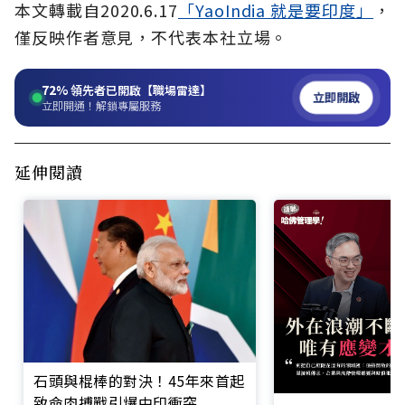
本文轉載自2020.6.17
「YaoIndia 就是要印度」
，
僅反映作者意見，不代表本社立場。
72%
領先者已開啟【職場雷達】
立即開啟
立即開通！解鎖專屬服務
延伸閱讀
石頭與棍棒的對決！45年來首起
致命肉搏戰引爆中印衝突