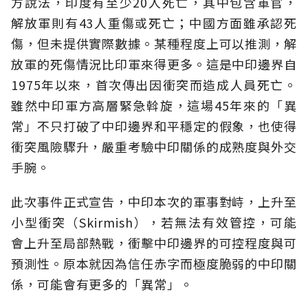
方說法，印度有至少20人死亡，其中包含軍官，
解放軍則有43人重傷或死亡；中國方面雖承認死
傷，但未提供實際數據。某種程度上可以推測，解
放軍的死傷情況比印軍來得更多。這是中印邊界自
1975年以來，首次傳出因衝突而造成人員死亡。
雖然中印軍方高層緊急斡旋，這場45年來的「異
常」不只打破了中印邊界和平穩定的假象，也使得
衝突風險驟升，嚴重考驗中印關係的成熟度與外交
手腕。
此次事件正式宣告，中印本次的軍事對峙，上升至
小型衝突（Skirmish），若無法有效管控，可能
會上升至局部熱戰，衝擊中印邊界的可控程度與可
預測性。原本就因為信任赤字而極度脆弱的中印關
係，可能會有更多的「異常」。