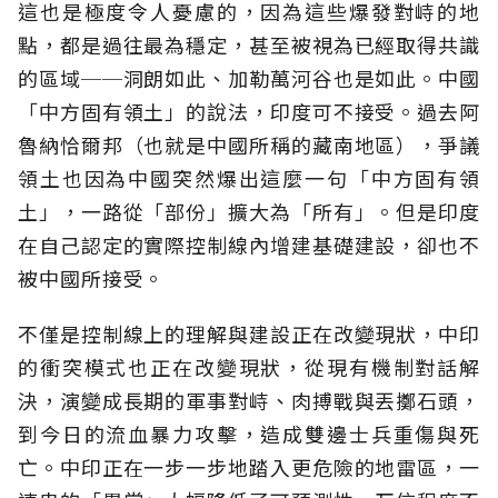
這也是極度令人憂慮的，因為這些爆發對峙的地
點，都是過往最為穩定，甚至被視為已經取得共識
的區域──洞朗如此、加勒萬河谷也是如此。中國
「中方固有領土」的說法，印度可不接受。過去阿
魯納恰爾邦（也就是中國所稱的藏南地區），爭議
領土也因為中國突然爆出這麼一句「中方固有領
土」，一路從「部份」擴大為「所有」。但是印度
在自己認定的實際控制線內增建基礎建設，卻也不
被中國所接受。
不僅是控制線上的理解與建設正在改變現狀，中印
的衝突模式也正在改變現狀，從現有機制對話解
決，演變成長期的軍事對峙、肉搏戰與丟擲石頭，
到今日的流血暴力攻擊，造成雙邊士兵重傷與死
亡。中印正在一步一步地踏入更危險的地雷區，一