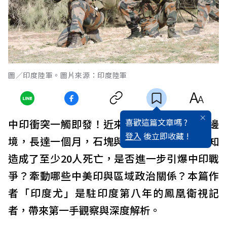
圖／印度陸軍。圖片來源：印度陸軍
喜歡這篇文章嗎 ?
中印衝突一觸即發！近來發生在中國與印度邊
登入
後立即收藏 !
境，長達一個月，石塊與棍棒的肉搏戰，已知
造成了至少20人死亡，是否進一步引爆中印戰
爭？牽動哪些中美印與區域政治關係？本篇作
者「印度尤」是駐印度第八年的鳳凰衛視記
者，帶來第一手觀察與深度解析。