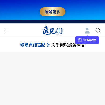
瞭解更多
職場雷達
破除資訊盲點
刷手機就能變厲害