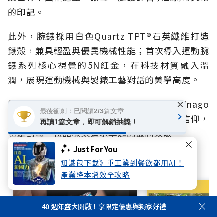
的印記。
此外，腕錶採用白色Quartz TPT®石英纖維打造
錶殼，兼具輕盈與優異機械性能；首次導入運動腕
錶系列核心視覺的5N紅金，在科技材質融入溫
潤，展現運動機械與製錶工藝對話的美學高度。
當兩大品牌在方寸之間交會，RM 64-01 Colnago
×
最後衝刺：已閱讀2/3篇文章
陀飛輪腕錶所展現的，是對極致工藝的共同信仰，
再讀1篇文章，即可解鎖抽獎！
也是對每一位品味家追求卓越的最高致敬。
Just For You
知識包下載》重工業到餐飲都用AI！
相關文章
產業降本增效全攻略
40 週年盛大開啟！享限定優惠與獨家好禮