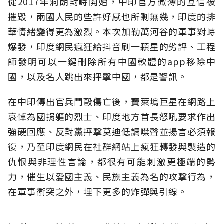
從2017年洞朗對峙開始，中印官方微薄的互信被
摧毀，兩國人民的些許好感也所剩無幾，印度的排
華情緒變得更為激烈。本次加勒萬河谷的軍事對峙
爆發，印度網民瘋狂給抖音刷一顆星的劣評、工程
師發明可以一鍵刪除所有中國軟體的app移除中
國，以及名人跳出來抨擊中國，都是警訊。
在中印傳出官兵鬥毆傷亡後，寶萊塢巨星在網路上
哀悼為國捐軀的烈士、印度地方首長怒吼要求作出
強硬回應、反對黨抨擊莫迪低調噤聲並揚言必須報
復，乃至印度網民在社群網站上瘋狂轉發與製造的
仇恨與非理性言論，都很有可能刺激更極端的勢
力，催生以愛國主義、民族主義為名的攻擊行為，
在軍事衝突之外，埋下更多的炸彈與引線。