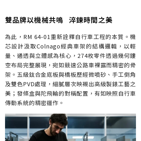
雙品牌以機械共鳴 淬鍊時間之美
為此，RM 64-01重新詮釋自行車工程的本質。機
芯設計汲取Colnago經典車架的結構邏輯，以輕
量、通透與立體感為核心，274枚零件透過幾何鏤
空布局完整展現，宛如競速公路車裸露而精密的骨
架。五級鈦合金底板與橋板歷經微噴砂、手工倒角
及雙色PVD處理，細膩層次映襯出高級製錶工藝之
美；發條盒與陀飛輪的對稱配置，有如映照自行車
傳動系統的精密運作。