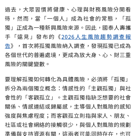
過去，大眾習慣將健康、心理與財務風險分開看
待，然而，當「一個人」成為社會的常態，「孤
獨」正成為一種新興風險來源。因此，國泰人壽攜
手「遠見」發布的《
2026人生風險趨勢調查報
告
》，首次將孤獨風險納入調查，發現孤獨已成為
各個世代的普遍處境，更成為放大身、心、財三重
風險的關鍵變數。
要理解孤獨如何轉化為具體風險，必須將「孤獨」
拆分為兩個獨立概念：情感性的「主觀孤獨」與社
會性的「客觀孤立」。主觀孤獨指缺乏想要的社會
關係、情感連結或歸屬感，主導個人對風險的感知
強度與焦慮程度；而客觀孤立則指與家人、朋友、
社區或社會網絡的接觸很少，與個人對風險的規劃
準備與支持資源有關，這兩者可能同時存在，也可