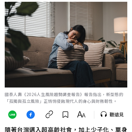
國泰人壽《2026人生風險趨勢調查報告》報告指出，新型態的
「孤獨與孤立風險」正悄悄侵蝕現代人的身心與財務韌性。
聽遠見
隨著台灣邁入超高齡社會，加上少子化、單身