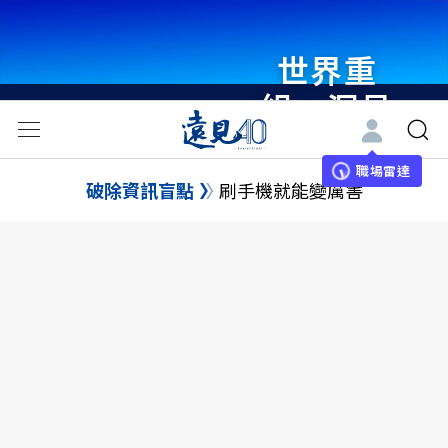
世界重
組・洞見
未來 與
世界領袖
職場雷達
破除資訊盲點
刷手機就能變厲害
同行