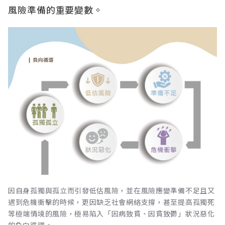
風險準備的重要變數。
因自身孤獨與孤立而引發低估風險，並在風險應變準備不足且又
遇到危機衝擊的時候，更因缺乏社會網絡支撐，甚至提高孤獨死
等極端情境的風險，極易陷入「因病致貧、因貧致鬱」狀況惡化