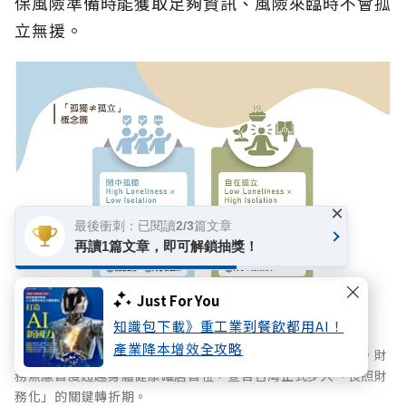
保風險準備時能獲取足夠資訊、風險來臨時不會孤
立無援。
×
最後衝刺：已閱讀2/3篇文章
再讀1篇文章，即可解鎖抽獎！
Just For You
知識包下載》重工業到餐飲都用AI！
產業降本增效全攻略
長照成本與通膨壓力雙重夾擊，國人風險意識迎來黃金交叉。財
務焦慮首度超越身體健康躍居首位，宣告台灣正式步入「長照財
務化」的關鍵轉折期。