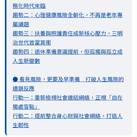
務化時代來臨
趨勢二：心理健康風險全齡化，不再是老年專
屬議題
趨勢三：扶養與照護責任成新核心壓力，三明
治世代首當其衝
趨勢四：退休準備意識提前，但孤獨與孤立成
人生新變數
● 看見風險，更要及早準備 打破人生風險的
連鎖反應
行動一：重新檢視社會連結網絡，正視「自在
獨處盲點」
行動二：提前整合身心財與社會網絡，打造人
生韌性