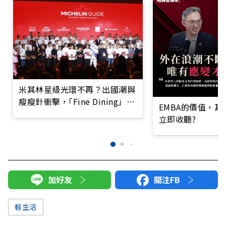
米其林星級光環不再？出國潮與
瘦瘦針衝擊，｢Fine Dining」迎
EMBA的價值，
兩極化趨勢
立即收聽?
加好友
關注FB
輕生活