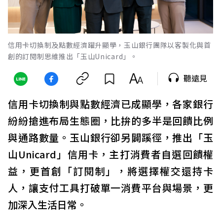
信用卡切換制及點數經濟躍升顯學，玉山銀行團隊以客製化與首
創的訂閱制思維推出「玉山Unicard」。
聽遠見
信用卡切換制與點數經濟已成顯學，各家銀行
紛紛搶進布局生態圈，比拚的多半是回饋比例
與通路數量。玉山銀行卻另闢蹊徑，推出「玉
山Unicard」信用卡，主打消費者自選回饋權
益，更首創「訂閱制」，將選擇權交還持卡
人，讓支付工具打破單一消費平台與場景，更
加深入生活日常。