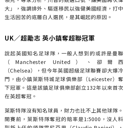
大」，強調排外、驅逐移民以強健美國經濟，打中
生活困苦的底層白人選民，是其崛起的原因。
UK／超勵志 英小鎮奪超聯冠軍
說起英國知名足球隊，一般人想到的或許是曼聯
（Manchester United）、卻爾西
（Chelsea），但今年英國超級足球聯賽卻大爆冷
門，由小鎮萊斯特城足球俱樂部（Leicester）奪
下冠軍。這是該鎮足球俱樂部創立132年以來首次
在英超奪冠。
萊斯特隊沒有知名球員，財力也比不上其他球隊。
開賽前，萊斯特隊奪冠的賠率是1:5000，沒人料
到新上任的領隊雲尼亞里（Claudio Ranieri），