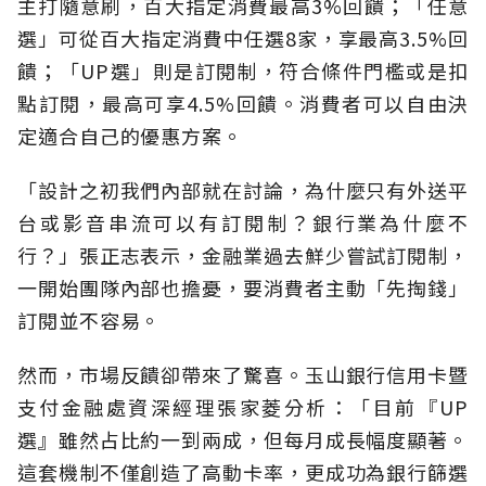
主打隨意刷，百大指定消費最高3%回饋；「任意
選」可從百大指定消費中任選8家，享最高3.5%回
饋；「UP選」則是訂閱制，符合條件門檻或是扣
點訂閱，最高可享4.5%回饋。消費者可以自由決
定適合自己的優惠方案。
「設計之初我們內部就在討論，為什麼只有外送平
台或影音串流可以有訂閱制？銀行業為什麼不
行？」張正志表示，金融業過去鮮少嘗試訂閱制，
一開始團隊內部也擔憂，要消費者主動「先掏錢」
訂閱並不容易。
然而，市場反饋卻帶來了驚喜。玉山銀行信用卡暨
支付金融處資深經理張家菱分析：「目前『UP
選』雖然占比約一到兩成，但每月成長幅度顯著。
這套機制不僅創造了高動卡率，更成功為銀行篩選