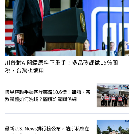
川普對AI關鍵原料下重手！多晶矽課徵15％關
稅，台灣也適用
陳昱瑄聯手掮客詐慈濟10.6億！律師、宗
教團體如何洗錢？圖解詐騙關係網
最新U.S. News排行榜公布，這所私校在