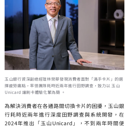
玉山銀行資深副總經理林榮華發現消費者面對「滿手卡片」的選
擇疲勞痛點，率領團隊耗時近兩年進行田野調查，致力以 玉山
Unicard 讓刷卡體驗化繁為簡 。
為解決消費者在各通路間切換卡片的困擾，玉山銀
行耗時近兩年進行深度田野調查與系統開發，在
2024年推出「玉山Unicard」，不到兩年時間便