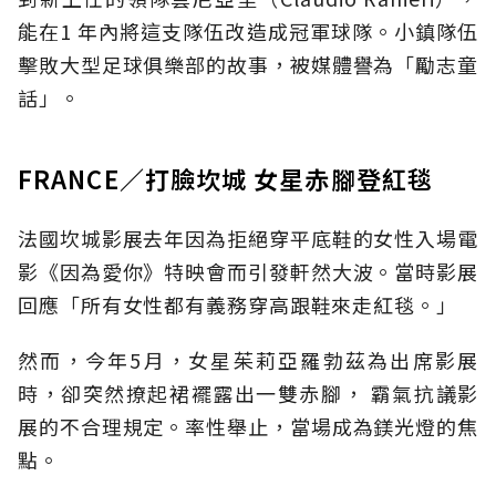
能在1 年內將這支隊伍改造成冠軍球隊。小鎮隊伍
擊敗大型足球俱樂部的故事，被媒體譽為「勵志童
話」。
FRANCE／打臉坎城 女星赤腳登紅毯
法國坎城影展去年因為拒絕穿平底鞋的女性入場電
影《因為愛你》特映會而引發軒然大波。當時影展
回應「所有女性都有義務穿高跟鞋來走紅毯。」
然而，今年5月，女星茱莉亞羅勃茲為出席影展
時，卻突然撩起裙襬露出一雙赤腳， 霸氣抗議影
展的不合理規定。率性舉止，當場成為鎂光燈的焦
點。