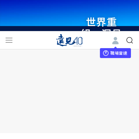
世界重
組・洞見
未來 與
世界領袖
職場雷達
同行