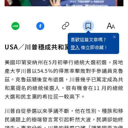
喜歡這篇文章嗎 ?
USA／川普穩成共和黨總統候選人
登入
後立即收藏 !
美國印第安納州在5月初舉行總統大選初選，房地
產大亨川普以54.5％的得票率擊敗對手參議員克魯
茲。克魯茲隨後宣布退選，川普幾乎已篤定成為共
和黨提名的總統候選人，很有機會在11 月的總統
大選和民主黨的希拉蕊一較高下。
川普自從參選以來爭議不斷，他在性別、種族和移
民議題上的極端發言常引起軒然大波，民調卻始終
領先。專家分析，川普的競選口號「讓美國再次偉