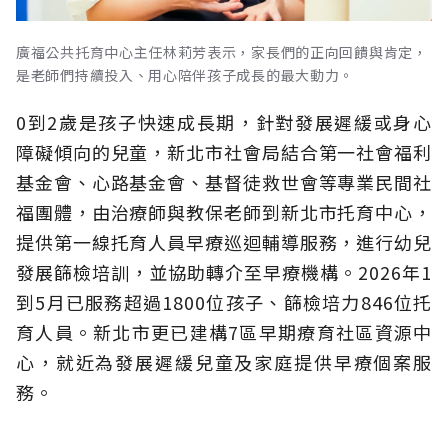
廣福公共托育中心主任林莉芳表示，家長們的正向回饋與肯定，
是老師們持續投入、用心陪伴孩子成長的最大動力。
0到2歲是孩子快速成長期，針對發展遲緩或身心
障礙傾向的兒童，新北市社會局結合第一社會福利
基金會、心路基金會、基督徒救世會等專業民間社
福團體，由治療師與教保老師到新北市托育中心，
提供第一線托育人員早療巡迴輔導服務，進行幼兒
發展篩檢培訓，並協助轉介至早療機構。2026年1
到5月已服務超過1800位孩子、篩檢培力846位托
育人員。新北市更已建構7區早期療育社區資源中
心，就近為發展遲緩兒童及家庭提供早療個案服
務。