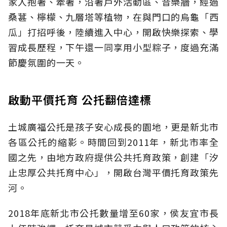
家人抱著、牽著，沿著戶外活動區、音樂牆，經過
桑葚、檸檬、九層塔等植物，在與門口的烏龜「西
瓜」打招呼後，陸續進入中心，開啟快樂探索、學
習成長歷程，下午還一同享用小型粽子，度過充滿
節慶氛圍的一天。
啟動平價托育 公托翻倍達標
土城廣福公托是孩子安心成長的園地，更是新北市
各區公托的縮影。時間回到2011年，新北市率全
國之先，由地方政府提供公共托育政策，創建「汐
止忠厚公共托育中心」，開啟台灣平價托育政策先
河。
2018年底新北市公托數量增至60家，侯友宜市長