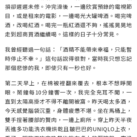
損卻遲遲未修。沖完澡後，一邊欣賞預錄的電視節
目，或是租來的電影，一邊喝光大罐啤酒。喝完啤
酒，改喝紅酒。喝完一瓶紅酒還不夠，搖搖晃晃地
走到超商買酒繼續喝。這樣的日子十分常見。
我曾經聽過一句話：「酒精不能帶來幸福，只能暫
時停止不幸。」這句話說得很對，當時我只想忘記
那個悲慘的我，即使只有一秒也好。
第二天早上，在棉被裡翻來覆去，根本不想睜開
眼。鬧鐘每10分鐘響一次，我完全充耳不聞，一
直到太陽高掛才不得不離開被窩。昨天喝太多酒，
今天感覺腦袋沉重，身體疲憊不堪。坐在馬桶上，
雙手捏著腰部的贅肉，一邊上廁所。穿上昨天半夜
丟進多功能洗衣機烘乾且皺巴巴的UNIQLO上衣，