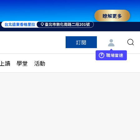
瞭解更多
訂閱
特色頻道
訂閱
見線上讀
ESG遠見
職場雷達
上讀
學堂
活動
多訂閱方案
城市學
刊購買
健康遠見
子報訂閱
華人精英論壇
享知識包
領導影響力學院