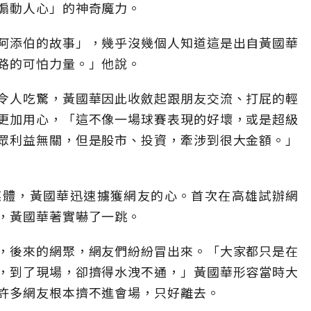
煽動人心」的神奇魔力。
阿添伯的故事」，幾乎沒幾個人知道這是出自黃國華
路的可怕力量。」他說。
令人吃驚，黃國華因此收斂起跟朋友交流、打屁的輕
更加用心，「這不像一場球賽表現的好壞，或是超級
眾利益無關，但是股市、投資，牽涉到很大金額。」
媒體，黃國華迅速擄獲網友的心。首次在高雄試辦網
，黃國華著實嚇了一跳。
，後來的網聚，網友們紛紛冒出來。「大家都只是在
，到了現場，卻擠得水洩不通，」黃國華形容當時大
許多網友根本擠不進會場，只好離去。