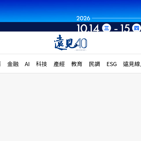
章
特輯
文章
大學升學、職涯攻略
遠
際
金融
AI
科技
產經
教育
民調
ESG
遠見線
國際
更
縣市施政調查全解析
金融
單
民調
產經
電
好享生活
獨
專欄