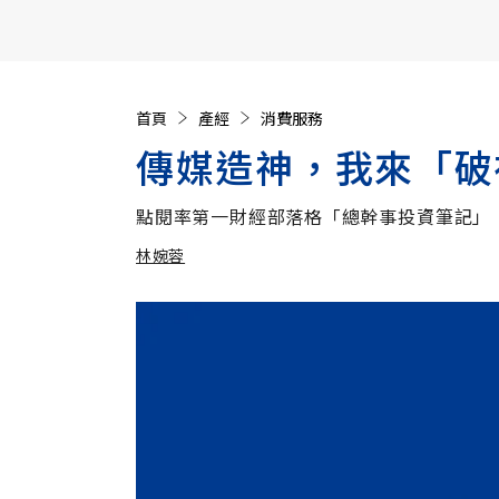
【遠見40週年慶】訂《遠見》贈實用家電3選1+暢銷好
首頁
產經
消費服務
傳媒造神，我來「破
點閱率第一財經部落格「總幹事投資筆記」
林婉蓉
加入追蹤
林婉蓉