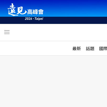
文
最新
最新
話題
國
雜誌目錄
活動
話題
AI
學堂
專題報導
科技
教育
遠見ON AIR
影音
合作