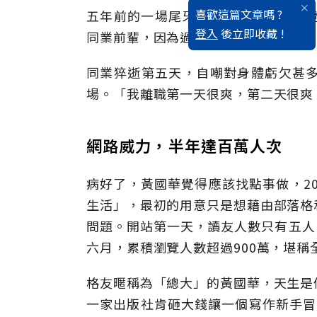
喜歡這篇文章嗎 ?
五年前的一場尾牙宴，當時擔任大眾證
登入
後立即收藏 !
同業前輩，因為過勞而當場倒下，隔天
同業猝逝第五天，自嘲對身體虧欠甚
場。「我離職第一天很爽，第二天很爽
網路威力，半年達百萬人次
病好了，黃國華覺得應該找點事做，20
生活」，最初的用意只是想藉由部落格
問題。開站第一天，讀友人數只有五人
六月，累積瀏覽人數超過900萬，堪
格友暱稱為「總大」的黃國華，天生是
一家出版社肯砸大錢讓一個寫作新手冒險