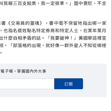
叫我報三百支股票，我一定很準。」箇中褒貶，不言
三本書《交易員的靈魂》，書中毫不保留地指出哪一家
，也指名道姓點名特定券商和特定人士，在某年某月
出什麼自相矛盾的話。「我要破神！」黃國華這樣宣
相，「部落格的出現，就好像一群外星人不知從哪裡
。
見電子報，掌握國內外大事
訂閱