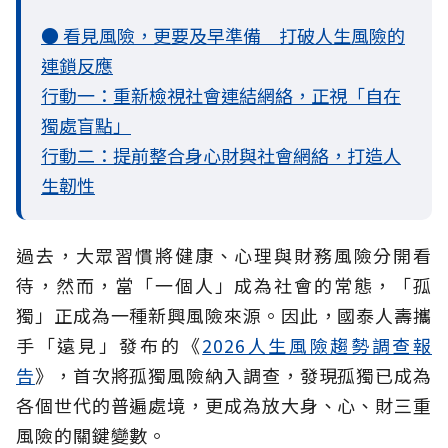
● 看見風險，更要及早準備 打破人生風險的
連鎖反應
行動一：重新檢視社會連結網絡，正視「自在
獨處盲點」
行動二：提前整合身心財與社會網絡，打造人
生韌性
過去，大眾習慣將健康、心理與財務風險分開看
待，然而，當「一個人」成為社會的常態，「孤
獨」正成為一種新興風險來源。因此，國泰人壽攜
手「遠見」發布的《
2026人生風險趨勢調查報
告
》，首次將孤獨風險納入調查，發現孤獨已成為
各個世代的普遍處境，更成為放大身、心、財三重
風險的關鍵變數。