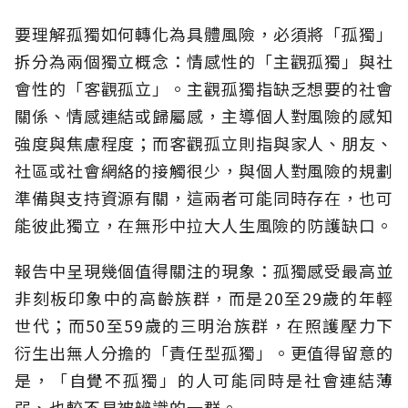
要理解孤獨如何轉化為具體風險，必須將「孤獨」
拆分為兩個獨立概念：情感性的「主觀孤獨」與社
會性的「客觀孤立」。主觀孤獨指缺乏想要的社會
關係、情感連結或歸屬感，主導個人對風險的感知
強度與焦慮程度；而客觀孤立則指與家人、朋友、
社區或社會網絡的接觸很少，與個人對風險的規劃
準備與支持資源有關，這兩者可能同時存在，也可
能彼此獨立，在無形中拉大人生風險的防護缺口。
報告中呈現幾個值得關注的現象：孤獨感受最高並
非刻板印象中的高齡族群，而是20至29歲的年輕
世代；而50至59歲的三明治族群，在照護壓力下
衍生出無人分擔的「責任型孤獨」。更值得留意的
是，「自覺不孤獨」的人可能同時是社會連結薄
弱、也較不易被辨識的一群。