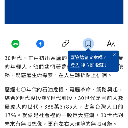
喜歡這篇文章嗎 ?
30世代，正由初出茅廬的二十啷噹邁入成家立業
登入
後立即收藏 !
的年輕人。他們迷惘著夢想實踐、牽掛著情感依
歸、疑惑著生命探索，在人生轉折點上徘徊。
歷經七○年代的石油危機、電腦革命、網路興起，
綜合X世代後段與Y世代前段，30世代是目前人數
最龐大的世代，388萬3785人，占全台灣人口的
17％。就像是社會裡的一股巨大狂潮，30世代對
未來有無限想像，更有左右大環境的無限可能。