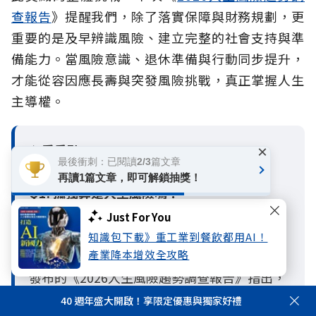
查報告
》提醒我們，除了落實保障與財務規劃，更
重要的是及早辨識風險、建立完整的社會支持與準
備能力。當風險意識、退休準備與行動同步提升，
才能從容因應長壽與突發風險挑戰，真正掌握人生
主導權。
必看重點Q&A
×
最後衝刺：已閱讀2/3篇文章
再讀1篇文章，即可解鎖抽獎！
Q1. 孤獨算是人生風險嗎？
A1：算是。孤獨本身不一定是立即發生的風險
Just For You
事件，但長期孤獨或缺乏社會支持，可能放大
知識包下載》重工業到餐飲都用AI！
身體、心理與財務風險。國泰人壽與《遠見》
產業降本增效全攻略
發布的《2026人生風險趨勢調查報告》指出，
主觀孤獨與客觀孤立會影響個人的風險感知、
40 週年盛大開啟！享限定優惠與獨家好禮