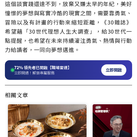
這個談實踐還達不到，放棄又嫌太早的年紀，美好
憧憬的夢想與寫實冷酷的現實之間，需要靠勇氣、
冒險以及有計畫的行動來縮短距離，《30雜誌》
希望藉「30世代理想人生大調查」，給30世代一
點提醒，也希望在未來持續灌注勇氣、熱情與行動
力給讀者，一同向夢想邁進。
72%
領先者已開啟【職場雷達】
立即開啟
立即開通！解鎖專屬服務
相關文章