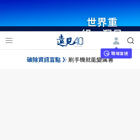
世界重
組・洞見
未來 與
世界領袖
職場雷達
破除資訊盲點
刷手機就能變厲害
同行