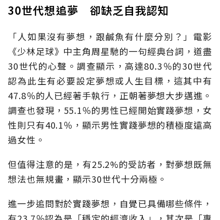
30世代想追夢 卻缺乏自我認知
「人如果沒有夢想，跟鹹魚有什麼分別？」電影
《少林足球》中主角周星馳的一句經典台詞，道盡
30世代的心聲。調查顯示，高達80.3％的30世代
認為此生有必要設定夢想或人生目標，這其中有
47.8％的人已經著手執行，正朝著夢想大步邁進。
調查也發現，55.1％的男性已經開始實踐夢想，女
性則只有40.1％，顯示男性實踐夢想的積極度遠高
過女性。
但值得注意的是，有25.2%的受訪者，對夢想既無
想法也無規畫，顯示30世代十分兩極。
進一步追問對於實踐夢想，自覺已具備哪些條件，
有23.7％認為是「穩定的經濟收入」，其次是「專