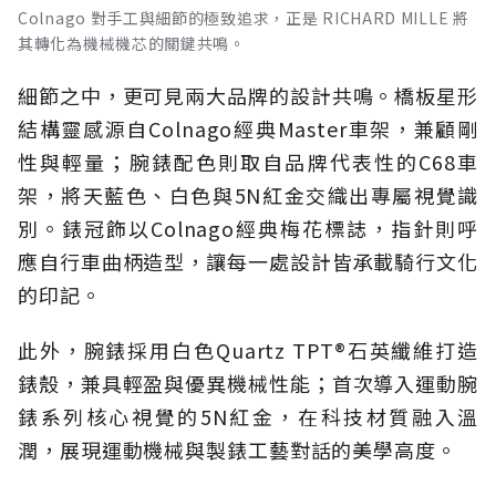
Colnago 對手工與細節的極致追求，正是 RICHARD MILLE 將
其轉化為機械機芯的關鍵共鳴。
細節之中，更可見兩大品牌的設計共鳴。橋板星形
結構靈感源自Colnago經典Master車架，兼顧剛
性與輕量；腕錶配色則取自品牌代表性的C68車
架，將天藍色、白色與5N紅金交織出專屬視覺識
別。錶冠飾以Colnago經典梅花標誌，指針則呼
應自行車曲柄造型，讓每一處設計皆承載騎行文化
的印記。
此外，腕錶採用白色Quartz TPT®石英纖維打造
錶殼，兼具輕盈與優異機械性能；首次導入運動腕
錶系列核心視覺的5N紅金，在科技材質融入溫
潤，展現運動機械與製錶工藝對話的美學高度。