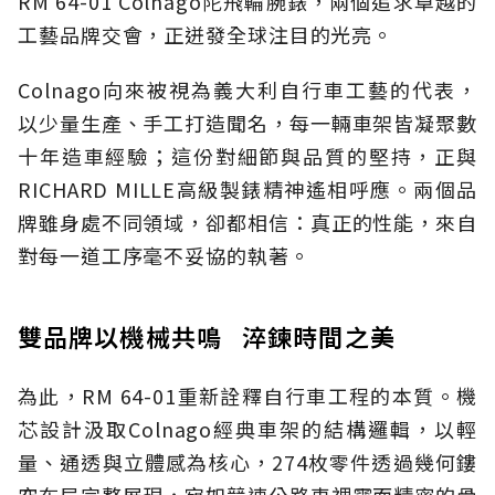
RM 64-01 Colnago陀飛輪腕錶，兩個追求卓越的
工藝品牌交會，正迸發全球注目的光亮。
Colnago向來被視為義大利自行車工藝的代表，
以少量生產、手工打造聞名，每一輛車架皆凝聚數
十年造車經驗；這份對細節與品質的堅持，正與
RICHARD MILLE高級製錶精神遙相呼應。兩個品
牌雖身處不同領域，卻都相信：真正的性能，來自
對每一道工序毫不妥協的執著。
雙品牌以機械共鳴 淬鍊時間之美
為此，RM 64-01重新詮釋自行車工程的本質。機
芯設計汲取Colnago經典車架的結構邏輯，以輕
量、通透與立體感為核心，274枚零件透過幾何鏤