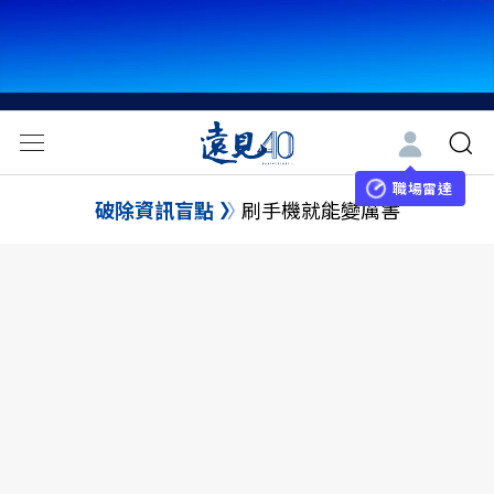
職場雷達
破除資訊盲點
刷手機就能變厲害