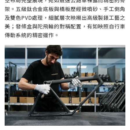
空布局完整展現，宛如競速公路車裸露而精密的骨
架。五級鈦合金底板與橋板歷經微噴砂、手工倒角
及雙色PVD處理，細膩層次映襯出高級製錶工藝之
美；發條盒與陀飛輪的對稱配置，有如映照自行車
傳動系統的精密運作。