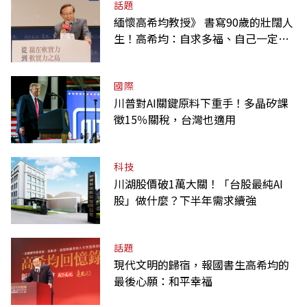
話題
緬懷高希均教授》 書寫90歲的壯闊人
生！高希均：自求多福、自己一定要
爭氣
國際
川普對AI關鍵原料下重手！多晶矽課
徵15％關稅，台灣也適用
科技
川湖股價破1萬大關！「台股最純AI
股」做什麼？下半年需求續強
話題
現代文明的歸宿，報國書生高希均的
最後心願：和平幸福