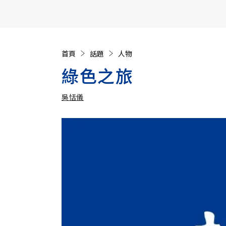
【遠見40週年慶】訂《遠見》贈實用家電3選1+暢銷好
首頁
話題
人物
綠色之旅
吳恬儀
加入追蹤
吳恬儀