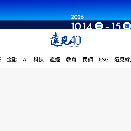
章
特輯
文章
大學升學、職涯攻略
遠
際
金融
AI
科技
產經
教育
民調
ESG
遠見線
國際
更
縣市施政調查全解析
金融
單
民調
產經
電
好享生活
獨
專欄