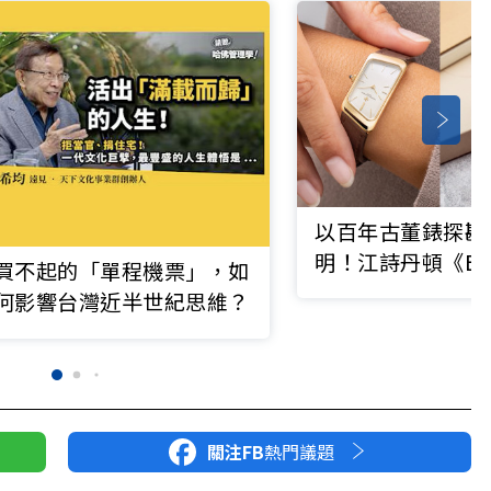
以百年古董錶探勘
明！江詩丹頓《Exp
買不起的「單程機票」，如
All Ways Possib
何影響台灣近半世紀思維？
索 無盡可能》主題
啟永恆之旅
關注FB
熱門議題