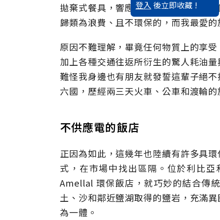
登入
後立即收藏 !
拋棄式餐具，響應週一無肉日等；不過
歸類為浪費、且不環保的，而我最愛的
原因不難理解，畢竟任何物質上的享受
加上各種交通往返所衍生的驚人耗油量
難怪我身邊也有朋友就發誓這輩子絕不
六國，歷經兩三天火車、公車和渡輪的
不供應電的飯店
正因為如此，這幾年也陸續有許多具環
式，在市場中找出區隔。位於利比亞和
Amellal 環保飯店，就巧妙的結
土、沙和鄰近鹽湖取得的鹽岩，充滿異
為一體。