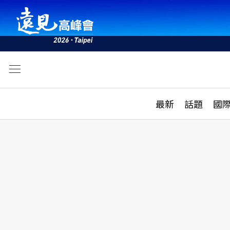
文
最新
最新
話題
國
雜誌目錄
活動
話題
AI
學堂
專題報導
科技
教育
遠見ON AIR
影音
合作