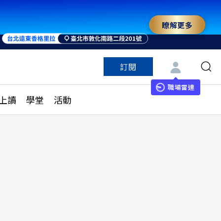
瞭解更多
訂閱
特色頻道
訂閱
見線上讀
ESG遠見
職場雷達
上讀
學堂
活動
多訂閱方案
城市學
刊購買
健康遠見
子報訂閱
華人精英論壇
享知識包
領導影響力學院