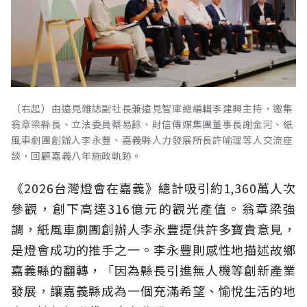
（右起）由遠見雜誌副社長兼遠見智庫總編輯李建興主持，邀集
翁章梁縣長、立法委員蔡易餘、財信傳媒集團董事長謝金河、紙
風車劇團創辦人李永豐、嘉義縣人力發展所長許喻理等人交流座
談，回顧嘉義八年施政軌跡。
《2026台灣燈會在嘉義》總計吸引約1,360萬人次
參觀，創下高達316億元的觀光產值。翁章梁強
調，紙風車劇團創辦人李永豐提供許多寶貴意見，
是燈會成功的推手之一。李永豐則感性地描述故鄉
嘉義縣的翻轉，「因為縣長引進無人機等創新產業
發展，讓嘉義縣成為一個充滿希望、愉悅生活的地