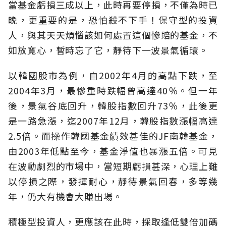
當基金虧損三成以上，此時再要停損，不僅為時已
晚，更重要的是，恐怕殺不下手！保守型的投資
人，與其天天煩惱該如何處置這個慘賠的基金，不
如放寬心，暫時忘了它，靜待下一波景氣循環。
以韓國股市為例，自2002年4月的高點下跌，至
2004年3月，最慘重時跌幅曾高達40％。但一年
後，景氣谷底回升，韓股指數回升73％，此後更
是一路急漲，迄2007年12月，韓股指數漲幅高達
2.5倍。而操作韓國基金績效甚佳的JF南韓基金，
由2003年低點至今，基金淨值也暴漲五倍。可見
在波動劇烈的市場中，當短期虧損甚深，心理上難
以停損之際，發揮耐心，靜待景氣回春，多等幾
年，仍大有機會大賺出場。
積極型投資人，更應該在此時，採取逢低雙倍加碼