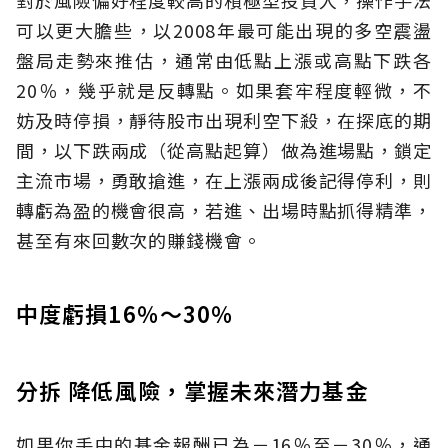
對於風險偏好程度較高的積極型投資人，操作手法
可以更大膽些，以2008年最可能出現的多空震盪
盤局走勢來推估，通常由低點上漲或高點下跌各
20％，幾乎就是反轉點。如果套牢程度輕微，不
妨及時停損，靜待股市出現利空下殺，在探底的期
間，以下跌兩成（從高點起算）做為進場點，鎖定
主流市場，勇敢搶進，在上漲兩成後記得停利，則
轉虧為盈的機會很高，若進、出場時點抓得精準，
甚至有來回數次的賺錢機會。
中度虧損16％～30％
分拆 降低風險，掌握未來潛力基金
如果你手中的基金報酬已為－16％至－30％，通