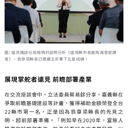
圖/ 遠見雜誌社長楊瑪利說明分析《遠見縣市長施政滿意度調
查》，翁章梁縣長已連續五年奪下五星成績。
展現掌舵者遠見 前瞻部署產業
在交流座談會中，立法委員蔡易餘分享，嘉義縣在
爭取前瞻基礎建設等計畫，獲得補助金額榮登全台
22縣市第一名，正是因為翁章梁縣長的先見之
明、超前部署準備。「例如早在2020年，當無人