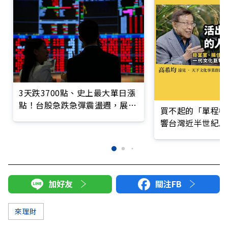
3天跌3700點、史上最大單日漲
點！台股急跌急彈震盪週，展望
買不起的「單程機
後市多空因素一次看
響台灣近半世紀思
加好友
關注FB
來理財