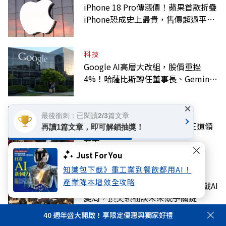
iPhone 18 Pro傳漲價！蘋果首款折疊
iPhone恐成史上最貴，售價超過平均
月薪
科技
Google AI高層大改組，股價重挫
4%！哈薩比斯轉任董事長、Gemini
大將離職
×
話題
最後衝刺：已閱讀2/3篇文章
施振榮：給下一輪科技盛世的王道領
再讀1篇文章，即可解鎖抽獎！
導學
Just For You
知識包下載》重工業到餐飲都用AI！
產經
產業降本增效全攻略
HBR台灣企業領袖100強贈獎！迎戰AI
變局，頂尖領袖談未來競爭關鍵
40 週年盛大開啟！享限定優惠與獨家好禮