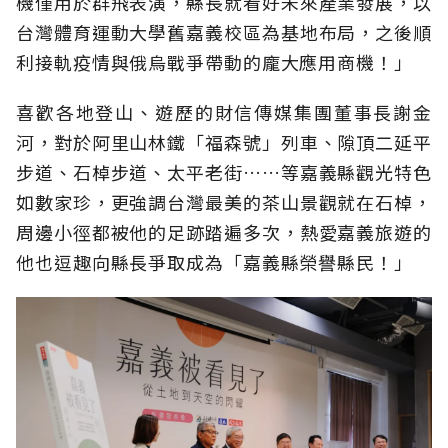
機僅用於群飛表演，縣長就看好未來產業發展，以
台灣體育運動大學舊嘉義校區為基地布局，之後順
利接軌疫情與俄烏戰爭帶動的龐大應用商機！」
喜歡各地登山、遊歷的財信傳媒集團董事長謝金
河，對於阿里山林鐵「福森號」列車、隙頂二延平
步道、石棹步道、太平老街……等嘉義縣觀光特色
如數家珍，更強調台灣最美的茶山景觀就在石棹，
周邊小徑都被他的足跡踏遍多次，熱愛嘉義旅遊的
他也逗趣向縣長爭取成為「嘉義縣榮譽縣民！」