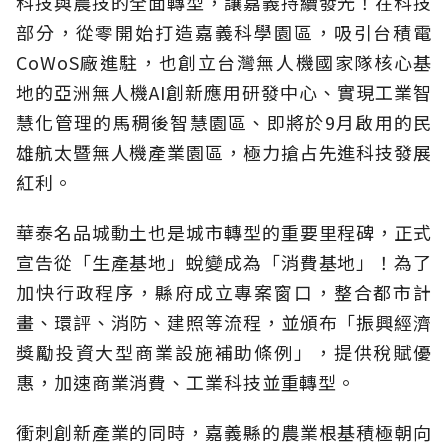
科技與農技的全面轉型，讓嘉義持續發光！在科技
部分，從零開始打造嘉義科學園區，吸引台積電
CoWoS廠進駐，也創立台灣無人機國家隊核心基
地的亞洲無人機AI創新應用研發中心、實現工業智
慧化管理的馬稠後智慧園區、即將於9月啟用的民
雄航太暨無人機產業園區，極力搶占先進科技發展
紅利。
華泰名品城動土也是城市轉型的重要里程碑，正式
宣告從「生產基地」蛻變成為「消費基地」！為了
加快行政程序，縣府成立專案窗口，整合都市計
畫、環評、消防、建照等流程，並頒布「振興經濟
獎勵投資大型商業設施補助條例」，提供稅賦優
惠，加速商業消費、工業科技並重轉型。
衝刺創新產業的同時，嘉義縣的農業根基積極朝向