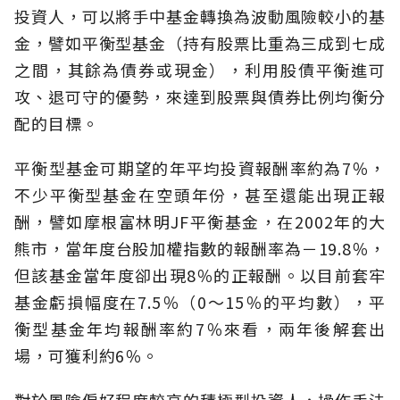
投資人，可以將手中基金轉換為波動風險較小的基
金，譬如平衡型基金（持有股票比重為三成到七成
之間，其餘為債券或現金），利用股債平衡進可
攻、退可守的優勢，來達到股票與債券比例均衡分
配的目標。
平衡型基金可期望的年平均投資報酬率約為7％，
不少平衡型基金在空頭年份，甚至還能出現正報
酬，譬如摩根富林明JF平衡基金，在2002年的大
熊市，當年度台股加權指數的報酬率為－19.8％，
但該基金當年度卻出現8％的正報酬。以目前套牢
基金虧損幅度在7.5％（0～15％的平均數），平
衡型基金年均報酬率約7％來看，兩年後解套出
場，可獲利約6％。