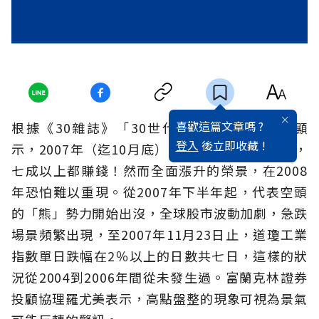
喜歡這篇文章嗎 ?
根據《30雜誌》「30世代第一桶金大調查」顯
登入
後立即收藏 !
示，2007年（迄10月底）敢投資賺錢的30世代，
七成以上都賺錢！然而全面漲升的榮景，在2008
年恐怕難以重現。從2007年下半年起，代表空頭
的「熊」勢力開始出沒，全球股市波動加劇，急跌
場景頻繁出現，至2007年11月23日止，道瓊工業
指數單日跌幅在2％以上的日數共七日，這樣的狀
況從2004到2006年間從未發生過。富蘭克林證券
投顧協理羅尤美表示，高點盤整的現象可視為景氣