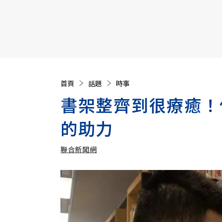
【遠見40週年慶】訂《遠見》贈實用家電3選1+暢銷好
首頁
話題
時事
書架整齊到很療癒！
的助力
聯合新聞網
加入追蹤
聯合新聞網