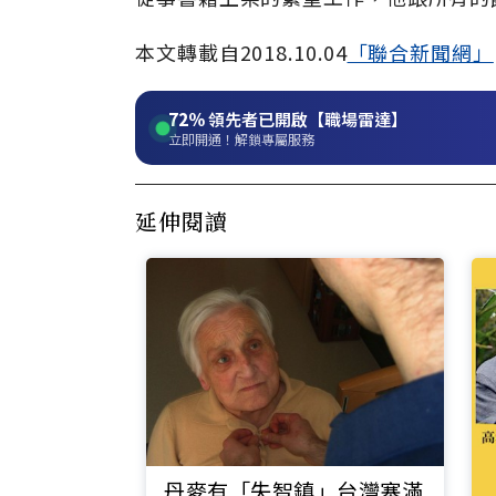
本文轉載自2018.10.04
「聯合新聞網」
72%
領先者已開啟【職場雷達】
立即開通！解鎖專屬服務
延伸閱讀
丹麥有「失智鎮」台灣塞滿