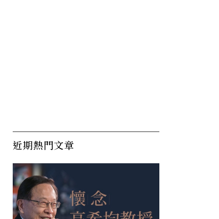
蔣月惠令人動容的故事
明
偷
近期熱門文章