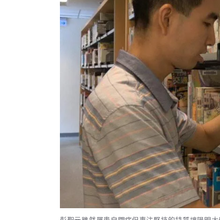
彭聖元雖然罹患自閉症但專注堅持的特質讓陽明大