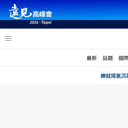
文
最新
最新
話題
國
雜誌目錄
活動
話題
AI
練就底氣沉
學堂
專題報導
科技
教育
遠見ON AIR
影音
合作