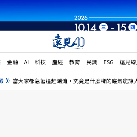
章
特輯
文章
大學升學、職涯攻略
遠
際
金融
AI
科技
產經
教育
民調
ESG
遠見線
國際
更
縣市施政調查全解析
金融
單
民調
澱
當大家都急著追趕潮流，究竟是什麼樣的底氣能讓
產經
電
好享生活
獨
專欄