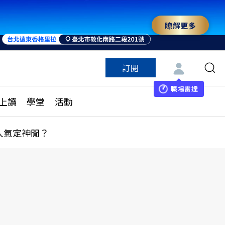
瞭解更多
訂閱
特色頻道
訂閱
見線上讀
ESG遠見
職場雷達
上讀
學堂
活動
多訂閱方案
城市學
刊購買
健康遠見
人氣定神閒？
子報訂閱
華人精英論壇
享知識包
領導影響力學院