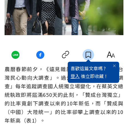
喜歡這篇文章嗎 ?
農曆春節前夕，《遠見雜誌》發表最新「2018台
登入
後立即收藏 !
灣民心動向大調查」。過去10年，「遠見研究調
查」每年追蹤調查國人統獨立場變化，在蔡英文總
統執政即將屆滿650天的此刻，「贊成台灣獨立」
的比率竟創下調查以來的10年新低，而「贊成與
（中國）大陸統一」的比率卻攀上調查以來的10
年新高（表1）。