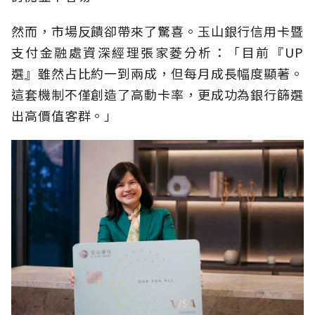
然而，市場反饋卻帶來了驚喜。玉山銀行信用卡暨
支付金融處資深經理張家菱分析：「目前『UP
選』雖然占比約一到兩成，但每月成長幅度顯著。
這套機制不僅創造了高動卡率，更成功為銀行篩選
出高價值客群。」