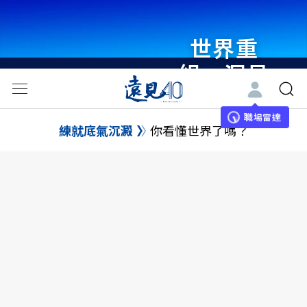
世界重
組・洞見
未來 與
世界領袖
職場雷達
練就底氣沉澱
你看懂世界了嗎？
同行