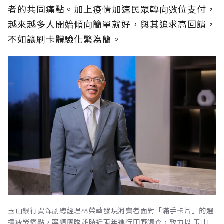
者的共同痛點。加上疫情加速民眾轉向數位支付，
越來越多人開始傾向簡單就好，與其追求高回饋，
不如讓刷卡體驗化繁為簡。
玉山銀行資深副總經理林榮華發現消費者面對「滿手卡片」的選
擇疲勞痛點，率領團隊耗時近兩年進行田野調查，致力以 玉山