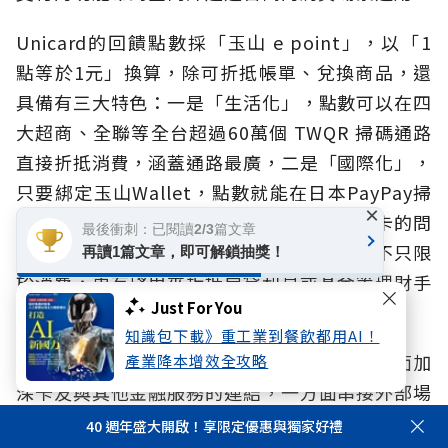
Unicard的回饋點數採「玉山 e point」，以「1
點等於1元」換算，除可折抵帳單、兌換商品，還
具備有三大特色：一是「生活化」，點數可以在四
大超商、全聯等全台超過60萬個 TWQR 掃碼通路
直接折抵消費，涵蓋通路最廣，二是「國際化」，
只要綁定玉山Wallet，點數就能在日本PayPay掃
×
碼時直接折抵，解決許多當地商家不收信用卡的問
最後衝刺：已閱讀2/3篇文章
題。第三是「金融化」，未來點數的用途將不只限
再讀1篇文章，即可解鎖抽獎！
於消費，更有望用來折抵房貸利息或基金等理財手
Just For You
續費。
知識包下載》重工業到餐飲都用AI！
透過玉山Unicard累積的消費數據，玉山一方面加
產業降本增效全攻略
深卡友與其他金融服務的連結，一方面串接外部場
景與跨業合作，共同組成一個持續流動、彼此強化
40 週年盛大開啟！享限定優惠與獨家好禮