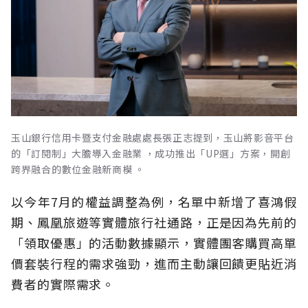
玉山銀行信用卡暨支付金融處處長張正志提到，玉山將影音平台
的「訂閱制」大膽導入金融業 ，成功推出「UP選」方案，開創
跨界融合的數位金融新商模 。
以今年7月的權益調整為例，名單中新增了喜鴻假
期、鳳凰旅遊等實體旅行社通路，正是因為先前的
「領取優惠」的活動數據顯示，實體團客購買高單
價套裝行程的需求強勁，進而主動讓回饋更貼近消
費者的實際需求。