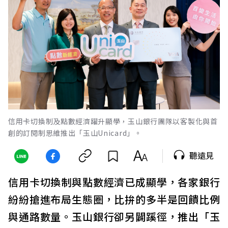
信用卡切換制及點數經濟躍升顯學，玉山銀行團隊以客製化與首
創的訂閱制思維推出「玉山Unicard」。
聽遠見
信用卡切換制與點數經濟已成顯學，各家銀行
紛紛搶進布局生態圈，比拚的多半是回饋比例
與通路數量。玉山銀行卻另闢蹊徑，推出「玉