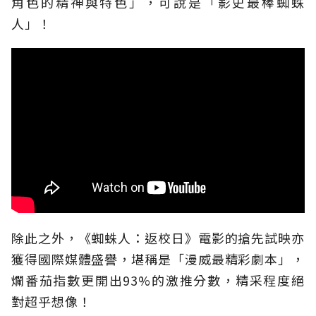
角色的精神與特色」，可說是「影史最棒蜘蛛
人」！
除此之外，《蜘蛛人：返校日》電影的搶先試映亦
獲得國際媒體盛譽，堪稱是「漫威最精彩劇本」，
爛番茄指數更開出93%的激推分數，精采程度絕
對超乎想像！