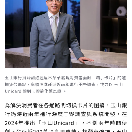
玉山銀行資深副總經理林榮華發現消費者面對「滿手卡片」的選
擇疲勞痛點，率領團隊耗時近兩年進行田野調查，致力以 玉山
Unicard 讓刷卡體驗化繁為簡 。
為解決消費者在各通路間切換卡片的困擾，玉山銀
行耗時近兩年進行深度田野調查與系統開發，在
2024年推出「玉山Unicard」，不到兩年時間便
創下發行近200萬張亮眼成績。林榮華強調，玉山