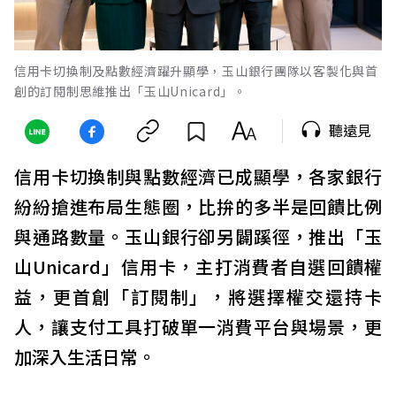
信用卡切換制及點數經濟躍升顯學，玉山銀行團隊以客製化與首
創的訂閱制思維推出「玉山Unicard」。
聽遠見
信用卡切換制與點數經濟已成顯學，各家銀行
紛紛搶進布局生態圈，比拚的多半是回饋比例
與通路數量。玉山銀行卻另闢蹊徑，推出「玉
山Unicard」信用卡，主打消費者自選回饋權
益，更首創「訂閱制」，將選擇權交還持卡
人，讓支付工具打破單一消費平台與場景，更
加深入生活日常。