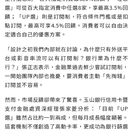
選」可從百大指定消費中任選8家，享最高3.5%回
饋；「UP選」則是訂閱制，符合條件門檻或是扣
點訂閱，最高可享4.5%回饋。消費者可以自由決
定適合自己的優惠方案。
「設計之初我們內部就在討論，為什麼只有外送平
台或影音串流可以有訂閱制？銀行業為什麼不
行？」張正志表示，金融業過去鮮少嘗試訂閱制，
一開始團隊內部也擔憂，要消費者主動「先掏錢」
訂閱並不容易。
然而，市場反饋卻帶來了驚喜。玉山銀行信用卡暨
支付金融處資深經理張家菱分析：「目前『UP
選』雖然占比約一到兩成，但每月成長幅度顯著。
這套機制不僅創造了高動卡率，更成功為銀行篩選