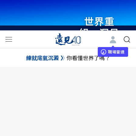
世界重
組・洞見
未來 與
世界領袖
職場雷達
練就底氣沉澱
你看懂世界了嗎？
同行