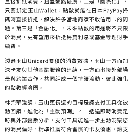
直接折抵消費，涵蓋通路最廣，二是「國際化」，
只要綁定玉山Wallet，點數就能在日本PayPay掃
碼時直接折抵，解決許多當地商家不收信用卡的問
題。第三是「金融化」，未來點數的用途將不只限
於消費，更有望用來折抵房貸利息或基金等理財手
續費。
透過玉山Unicard累積的消費數據，玉山一方面加
深卡友與其他金融服務的連結，一方面串接外部場
景與跨業合作，共同組成一個持續流動、彼此強化
的點數經濟圈。
林榮華強調，玉山更長遠的目標是讓支付工具從被
動回饋，進化為「主動預測」。「透過即時消費足
跡與外部變數分析，支付工具能進一步主動洞察您
的消費偏好，精準推薦符合習慣的卡友優惠，讓支