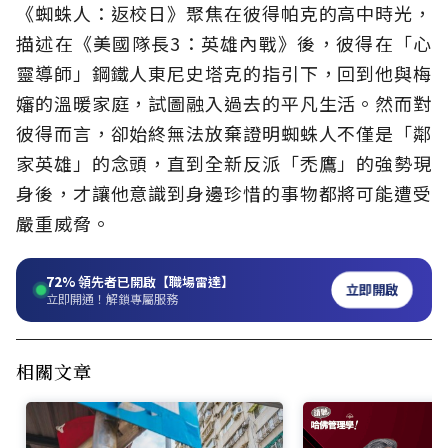
《蜘蛛人：返校日》聚焦在彼得帕克的高中時光，
描述在《美國隊長3：英雄內戰》後，彼得在「心
靈導師」鋼鐵人東尼史塔克的指引下，回到他與梅
嬸的溫暖家庭，試圖融入過去的平凡生活。然而對
彼得而言，卻始終無法放棄證明蜘蛛人不僅是「鄰
家英雄」的念頭，直到全新反派「禿鷹」的強勢現
身後，才讓他意識到身邊珍惜的事物都將可能遭受
嚴重威脅。
72%
領先者已開啟【職場雷達】
立即開啟
立即開通！解鎖專屬服務
相關文章