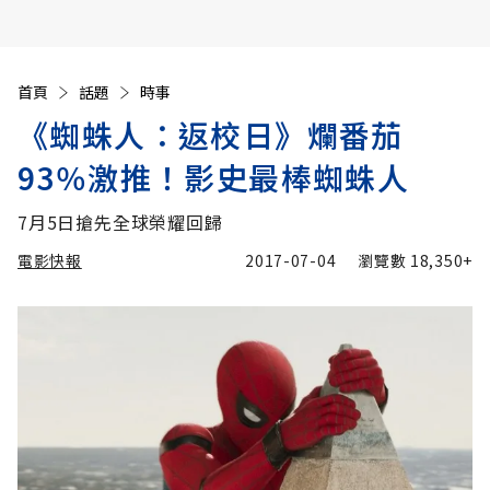
首頁
話題
時事
《蜘蛛人：返校日》爛番茄
93％激推！影史最棒蜘蛛人
7月5日搶先全球榮耀回歸
電影快報
2017-07-04
瀏覽數
18,350+