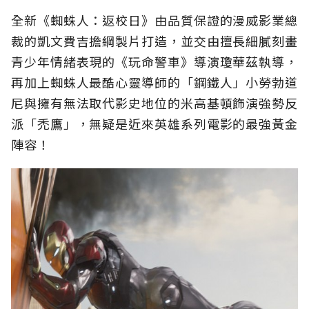
全新《蜘蛛人：返校日》由品質保證的漫威影業總
裁的凱文費吉擔綱製片打造，並交由擅長細膩刻畫
青少年情緒表現的《玩命警車》導演瓊華茲執導，
再加上蜘蛛人最酷心靈導師的「鋼鐵人」小勞勃道
尼與擁有無法取代影史地位的米高基頓飾演強勢反
派「禿鷹」，無疑是近來英雄系列電影的最強黃金
陣容！