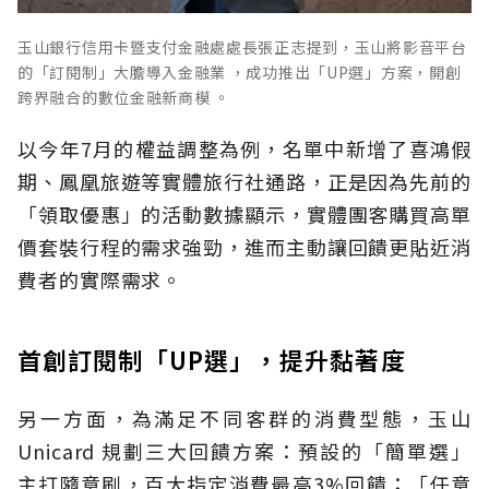
玉山銀行信用卡暨支付金融處處長張正志提到，玉山將影音平台
的「訂閱制」大膽導入金融業 ，成功推出「UP選」方案，開創
跨界融合的數位金融新商模 。
以今年7月的權益調整為例，名單中新增了喜鴻假
期、鳳凰旅遊等實體旅行社通路，正是因為先前的
「領取優惠」的活動數據顯示，實體團客購買高單
價套裝行程的需求強勁，進而主動讓回饋更貼近消
費者的實際需求。
首創訂閱制「UP選」，提升黏著度
另一方面，為滿足不同客群的消費型態，玉山
Unicard 規劃三大回饋方案：預設的「簡單選」
主打隨意刷，百大指定消費最高3%回饋；「任意