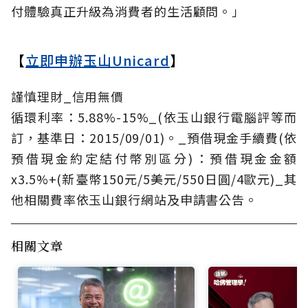
付體驗真正升級為消費者的生活顧問。」
【
立即申辦玉山Unicard
】
謹慎理財_信用無價
循環利率：5.88%-15%_(依玉山銀行電腦評等而
訂，基準日：2015/09/01)。_預借現金手續費(依
預借現金約定結付幣別區分)：預借現金金額
x3.5%+(新臺幣150元/5美元/550日圓/4歐元)_其
他相關費率依玉山銀行網站及申請書公告。
相關文章