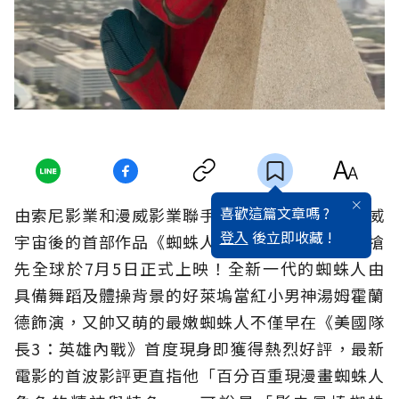
喜歡這篇文章嗎 ?
由索尼影業和漫威影業聯手打造、蜘蛛人重回漫威
登入
後立即收藏 !
宇宙後的首部作品《蜘蛛人：返校日》，台灣將搶
先全球於7月5日正式上映！全新一代的蜘蛛人由
具備舞蹈及體操背景的好萊塢當紅小男神湯姆霍蘭
德飾演，又帥又萌的最嫩蜘蛛人不僅早在《美國隊
長3：英雄內戰》首度現身即獲得熱烈好評，最新
電影的首波影評更直指他「百分百重現漫畫蜘蛛人