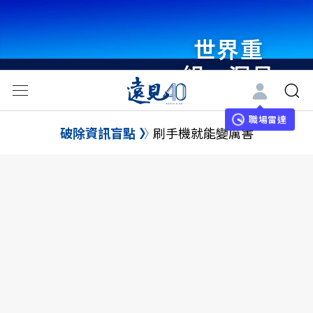
世界重
組・洞見
未來 與
世界領袖
職場雷達
破除資訊盲點
刷手機就能變厲害
同行