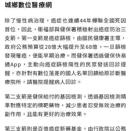
城鄉數位醫療網
除了慢性病治理，癌症也連續44年蟬聯全國死因
首位，因此，衛福部與健保署積極射出癌症防治三
支箭。第一支箭是癌症篩檢，由國民健康署主導，
政府公務預算從28億大幅提升至68億，一旦篩檢
發現罹癌，便能早期治療。而健保署透過健保快易
通App，主動向癌症篩檢陽性的民眾發送回診提
醒，亦針對有數位落差的國人名單回饋給原診斷醫
療院所，請醫院提醒病人回診。
第二支箭是健保給付的基因檢測，透過基因檢測精
準對應特定的標靶藥物，減少患者忍受無效治療的
副作用，且能有更好的治療效果。
第三支箭則是百億癌症新藥基金，由行政院以公務