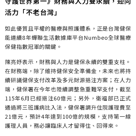
守護世界第一》財務與人力雙永續，迎向
活力「不老台灣」
如此優質且平權的醫療與照護體系，正是台灣健保
能連續8年蟬聯生活數據庫平台Numbeo全球醫療
保健指數冠軍的關鍵。
陳亮妤表示，財務與人力是健保永續的雙重支柱。
在財務端，除了維持健保安全準備金，未來也將持
續研議健保支付改革及多元財源挹注方案；在人力
端，健保署在今年也陸續調整急重難罕支付，截至
115年6月已經挹注60億元；另外，衛福部已正式
通過將三班護病比入法，健保署調升住院護理費至
21億元，預計4年達到100億的規模，支持第一線
護理人員，務必讓臨床人才留得住、回得來。