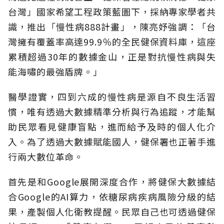
台灣」國家希望工程政策藍圖下，採納專家學者共
識，推出「慢性病888計畫」，陳亮妤強調：「台
灣擁有覆蓋率高達99.9％的全民健保資料庫，這座
累積超過30年的數據金山，正是對抗慢性病與失
能海嘯的最強盾牌。」
醫學證實，四到六成的慢性病是源自不良生活習
慣，唯有透過大數據精準分析與行為追蹤，才能幫
助民眾看見健康盲點，進而給予及時的個人化介
入。為了透過大數據賦能國人，健保署也正著手進
行兩大數位革命。
首先是和Google展開深度合作，將健保大數據結
合Google的AI算力，依糖尿病疾病風險分級的結
果，產製個人化衛教提醒。民眾自己也可透過健保