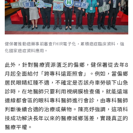
健保署推動癌藥事前審查FHIR電子化，累積癌症臨床資料，強
化國家癌症資料應用。
此外，針對醫療資源匱乏的偏鄉，健保署從去年8
月起全面給付「跨專科遠距照會」。例如，當偏鄉
居民眼睛紅腫不適，不確定是否該舟車勞頓下山急
診時，在地醫師只要利用視網膜檢查儀，就能遠端
連線都會區的眼科專科醫師進行會診，由專科醫師
判斷後續合適的治療或藥物。陳亮妤強調，這項科
技成功解決長年以來的醫療城鄉落差，實踐真正的
醫療平權。