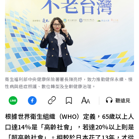
衛生福利部中央健康保險署署長陳亮妤，致力推動健保永續、慢
性病與癌症照護、數位轉型及全齡健康治理。
聽遠見
根據世界衛生組織（WHO）定義，65歲以上人
口達14％是「高齡社會」，若達20％以上則是
「超高齡社會」。相較於日本花了13年，才從