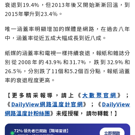
衰退到19.4%，但2013年後又開始漸漸回溫，到
2015年攀升到23.4％。
唯一涵蓋率明顯增加的媒體是網路，在過去八年
中，涵蓋率從近五成大幅成長到近八成。
紙媒的涵蓋率和電視一樣持續衰退，報紙和雜誌分
別從2008年的43.9%和31.7%，跌到32.9%和
26.5％，分別跌了11個和5.2個百分點，報紙涵蓋
率的衰退程度更高。
【更多精采報導，請上《
大數聚官網
》；
《
DailyView網路溫度計官網
》；《
DailyView
網路溫度計粉絲團
》未經授權， 請勿轉載！】
72%
領先者已開啟【職場雷達】
立即開啟