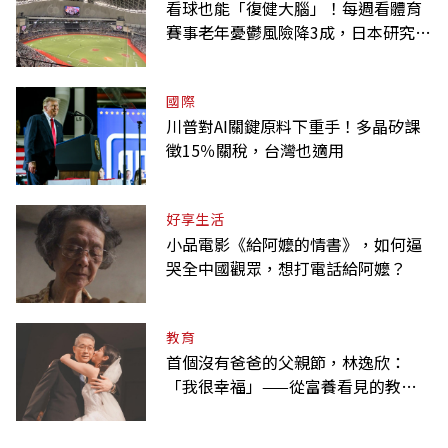
看球也能「復健大腦」！每週看體育
賽事老年憂鬱風險降3成，日本研究：
到現場效果更好
國際
川普對AI關鍵原料下重手！多晶矽課
徵15％關稅，台灣也適用
好享生活
小品電影《給阿嬤的情書》，如何逼
哭全中國觀眾，想打電話給阿嬤？
教育
首個沒有爸爸的父親節，林逸欣：
「我很幸福」——從富養看見的教養
課