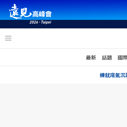
文
最新
最新
話題
國
雜誌目錄
活動
話題
AI
練就底氣沉
學堂
專題報導
科技
教育
遠見ON AIR
影音
合作