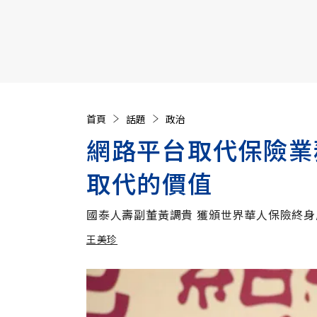
【遠見40週年慶】訂《遠見》贈實用家電3選1+暢銷好
首頁
話題
政治
網路平台取代保險業
取代的價值
國泰人壽副董黃調貴 獲頒世界華人保險終身
王美珍
加入追蹤
王美珍