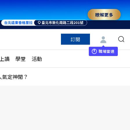
瞭解更多
訂閱
特色頻道
訂閱
見線上讀
ESG遠見
職場雷達
上讀
學堂
活動
多訂閱方案
城市學
刊購買
健康遠見
人氣定神閒？
子報訂閱
華人精英論壇
享知識包
領導影響力學院