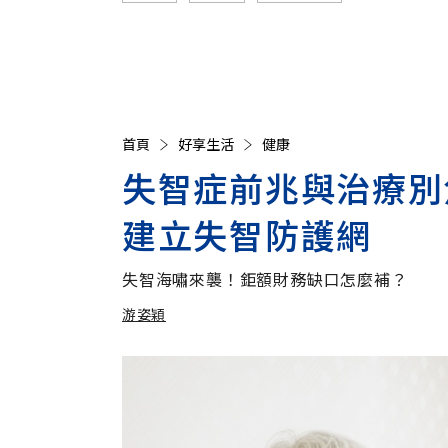
首頁
好享生活
健康
失智症前兆與治療別
建立失智防護網
失智海嘯來襲！鉅額財務缺口怎麼補？
游姿穎
加入追蹤
游姿穎