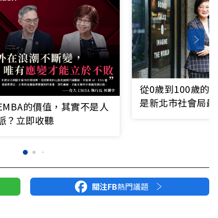
從0歲到100歲的
是新北市社會局最
EMBA的價值，其實不是人
諾
脈？立即收聽
關注FB
熱門議題