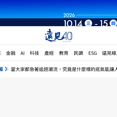
章
特輯
文章
大學升學、職涯攻略
遠
際
金融
AI
科技
產經
教育
民調
ESG
遠見線
國際
更
縣市施政調查全解析
金融
單
民調
澱
當大家都急著追趕潮流，究竟是什麼樣的底氣能讓
產經
電
好享生活
獨
專欄