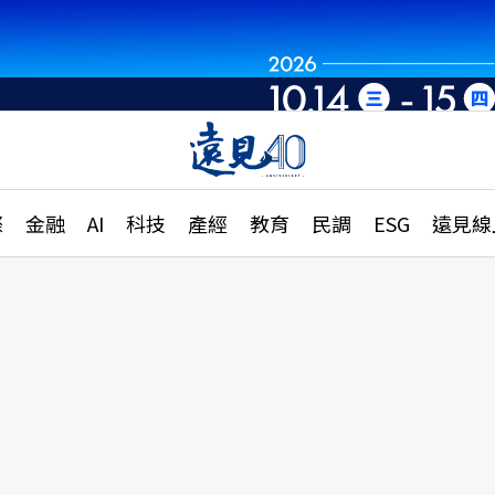
章
特輯
文章
大學升學、職涯攻略
遠
際
金融
AI
科技
產經
教育
民調
ESG
遠見線
國際
更
縣市施政調查全解析
金融
單
民調
產經
電
好享生活
獨
專欄