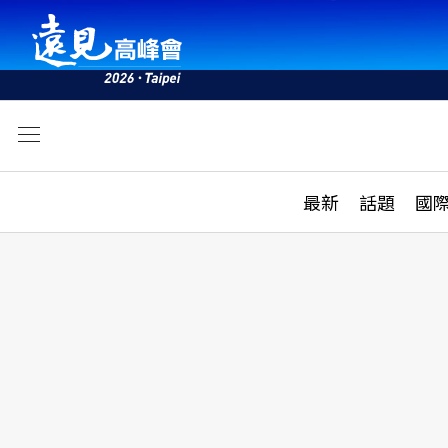
文
最新
最新
話題
國
雜誌目錄
活動
話題
AI
學堂
專題報導
科技
教育
遠見ON AIR
影音
合作