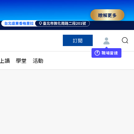
瞭解更多
訂閱
特色頻道
訂閱
見線上讀
ESG遠見
職場雷達
上讀
學堂
活動
多訂閱方案
城市學
刊購買
健康遠見
子報訂閱
華人精英論壇
享知識包
領導影響力學院