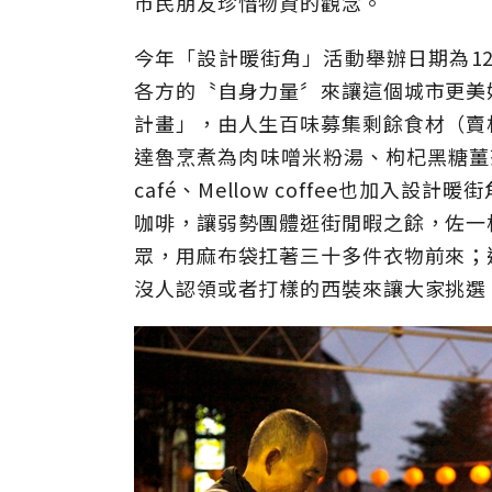
市民朋友珍惜物資的觀念。
今年「設計暖街角」活動舉辦日期為12
各方的〝自身力量〞來讓這個城市更美
計畫」，由人生百味募集剩餘食材（賣
達魯烹煮為肉味噌米粉湯、枸杞黑糖薑
café、Mellow coffee也加
咖啡，讓弱勢團體逛街閒暇之餘，佐一
眾，用麻布袋扛著三十多件衣物前來；
沒人認領或者打樣的西裝來讓大家挑選