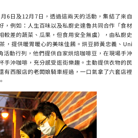
月6日及12月7日，透過這兩天的活動，集結了來自
好，例如：人生百味以及私廚史達魯共同合作「食材
相較差的蔬菜、瓜果，但食用安全無虞），由私廚史
茶，提供暖胃暖心的美味佳餚。烘豆師黃忠義、Uni
入設計暖街角活動行列，他們提供自家烘焙咖啡豆，在現場手沖
杯手沖咖啡，充分感受逛街樂趣。主動提供衣物的民
還有西服店的老闆娘騎車經過，一口氣拿了六套店裡
。