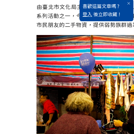
喜歡這篇文章嗎 ?
由臺北市文化局主辦的「臺北街角遇見
登入
後立即收藏 !
系列活動之一，今年特別在艋舺青山宮廟埕
市民朋友的二手物資，提供弱勢族群過