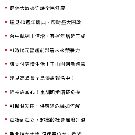
健保大數據守護全民健康
遠見40週年慶典，限時盛大開啟
台中航網十倍增、客運年增近三成
AI時代元智超前部署未來競爭力
讓支付更懂生活！玉山開創新體驗
遠見高峰會早鳥優惠報名中！
近視族當心！重訓跑步暗藏危機
AI權限失控，供應鏈危機如何解
孤獨到孤立，超高齡社會風險升溫
新北婦女大學 陪伴每位女力發光