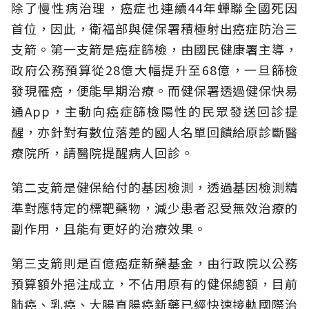
除了慢性病治理，癌症也連續44年蟬聯全國死因
首位，因此，衛福部與健保署積極射出癌症防治三
支箭。第一支箭是癌症篩檢，由國民健康署主導，
政府公務預算從28億大幅提升至68億，一旦篩檢
發現罹癌，便能早期治療。而健保署透過健保快易
通App，主動向癌症篩檢陽性的民眾發送回診提
醒，亦針對有數位落差的國人名單回饋給原診斷醫
療院所，請醫院提醒病人回診。
第二支箭是健保給付的基因檢測，透過基因檢測精
準對應特定的標靶藥物，減少患者忍受無效治療的
副作用，且能有更好的治療效果。
第三支箭則是百億癌症新藥基金，由行政院以公務
預算額外挹注成立，不佔用原有的健保總額，目前
肺癌、乳癌、大腸直腸癌新藥已經快速接軌國際治