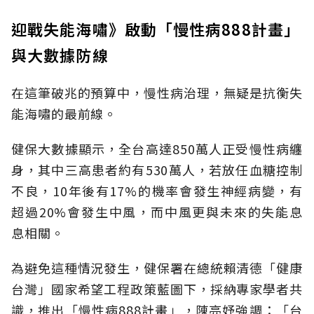
迎戰失能海嘯》啟動「慢性病888計畫」
與大數據防線
在這筆破兆的預算中，慢性病治理，無疑是抗衡失
能海嘯的最前線。
健保大數據顯示，全台高達850萬人正受慢性病纏
身，其中三高患者約有530萬人，若放任血糖控制
不良，10年後有17%的機率會發生神經病變，有
超過20%會發生中風，而中風更與未來的失能息
息相關。
為避免這種情況發生，健保署在總統賴清德「健康
台灣」國家希望工程政策藍圖下，採納專家學者共
識，推出「慢性病888計畫」，陳亮妤強調：「台