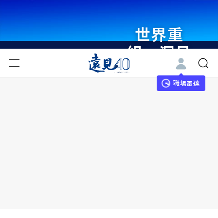
世界重
組・洞見
未來 與
世界領袖
職場雷達
同行