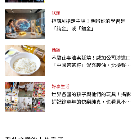
話題
拒讓AI搶走主場！明辨你的學習是
「純金」或「鍍金」
話題
苯駢芘毒油案延燒！威加公司涉進口
「中國苦茶籽」混充製油，北檢聲押2
人
好享生活
世界各國的孩子與他們的玩具！攝影
師記錄童年的快樂純真，也看見不同
背景與文化