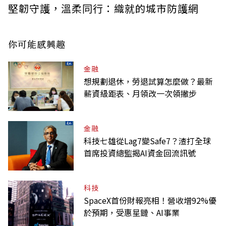
堅韌守護，溫柔同行：織就的城市防護網
你可能感興趣
金融
想規劃退休，勞退試算怎麼做？最新
薪資級距表、月領改一次領撇步
金融
科技七雄從Lag7變Safe7？渣打全球
首席投資總監揭AI資金回流訊號
科技
SpaceX首份財報亮相！營收增92%優
於預期，受惠星鏈、AI事業